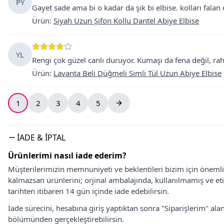
PY
Gayet sade ama bi o kadar da şık bi elbise. kolları falan
Ürün
:
Siyah Uzun Şifon Kollu Dantel Abiye Elbise
YL
Rengi çok güzel canlı duruyor. Kumaşı da fena değil, rah
Ürün
:
Lavanta Beli Düğmeli Simli Tül Uzun Abiye Elbise
1
2
3
4
5
İADE & İPTAL
Ürünlerimi nasıl iade ederim?
Müşterilerimizin memnuniyeti ve beklentileri bizim için önem
kalmazsan ürünlerini; orjinal ambalajında, kullanılmamış ve eti
tarihten itibaren 14 gün içinde iade edebilirsin.
İade sürecini, hesabına giriş yaptıktan sonra "Siparişlerim" alan
bölümünden gerçekleştirebilirsin.