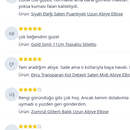
yoksa kumasi falan kaliteliydi.
Ürün
:
Siyah Eteği Saten Puantiyeli Uzun Abiye Elbise
GE
çok beğendim güzel
Ürün
:
Gold Simli 11cm Topuklu Stiletto
ÇF
Tam aradığım abiye. Sade ama o kollarıyla baya havalı. 
Ürün
:
Ekru Transparan Kol Detaylı Saten Midi Abiye Elbi
ÜŞ
Rengi göründüğü gibi çok hoş. Ancak benim dolabımla 
uymadı o yüzden geri gönderdim.
Ürün
:
Zümrüt Gliterli Balık Uzun Abiye Elbise