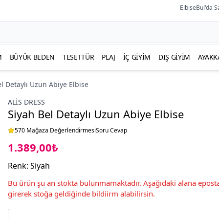
ElbiseBul'da S
M
BÜYÜK BEDEN
TESETTÜR
PLAJ
İÇ GIYIM
DIŞ GIYIM
AYAKK
l Detaylı Uzun Abiye Elbise
ALİS DRESS
Siyah Bel Detaylı Uzun Abiye Elbise
570 Mağaza Değerlendirmesi
Soru Cevap
1.389,00₺
Renk
:
Siyah
Bu ürün şu an stokta bulunmamaktadır. Aşağıdaki alana eposta
girerek stoğa geldiğinde bildiirm alabilirsin.