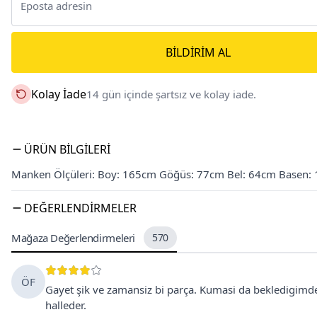
BILDIRIM AL
Kolay İade
14 gün içinde şartsız ve kolay iade.
ÜRÜN BILGILERI
Manken Ölçüleri: Boy: 165cm Göğüs: 77cm Bel: 64cm Basen:
DEĞERLENDIRMELER
Mağaza Değerlendirmeleri
570
ÖF
Gayet şik ve zamansiz bi parça. Kumasi da bekledigimden
halleder.