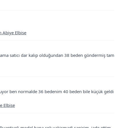
n Abiye Elbise
m ama satıcı dar kalıp olduğundan 38 beden göndermiş tam
ruyor ben normalde 36 bedenim 40 beden bile küçük geldi
e Elbise
Puantiyeli model bana cok yakismadi sanirim, iade ettim.