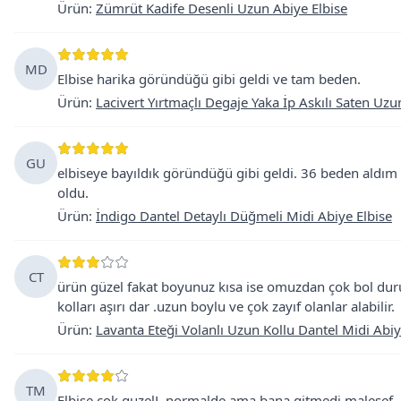
Ürün
:
Zümrüt Kadife Desenli Uzun Abiye Elbise
MD
Elbise harika göründüğü gibi geldi ve tam beden.
Ürün
:
Lacivert Yırtmaçlı Degaje Yaka İp Askılı Saten Uzu
GU
elbiseye bayıldık göründüğü gibi geldi. 36 beden aldı
oldu.
Ürün
:
İndigo Dantel Detaylı Düğmeli Midi Abiye Elbise
CT
ürün güzel fakat boyunuz kısa ise omuzdan çok bol du
kolları aşırı dar .uzun boylu ve çok zayıf olanlar alabilir.
Ürün
:
Lavanta Eteği Volanlı Uzun Kollu Dantel Midi Abiy
TM
Elbise cok guzelL normalde ama bana gitmedi malesef. 