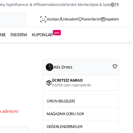
atış Yap
Influencer & Affiliate
Hakkımızda
Yardım Merkezi
İptal & İade
TR
Asistan
Hesabım
Favorilerim
Sepetim
yeni
ABI
İNDIRIM
KUPONLAR
Alis Dress
ÜCRETSIZ KARGO
9.600₺ üzeri siparişlerde
ÜRÜN BILGILERI
 adresini
MAĞAZAYA SORU SOR
DEĞERLENDIRMELER