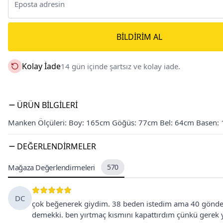
BILDIRIM AL
Kolay İade
14 gün içinde şartsız ve kolay iade.
ÜRÜN BILGILERI
Manken Ölçüleri: Boy: 165cm Göğüs: 77cm Bel: 64cm Basen:
DEĞERLENDIRMELER
Mağaza Değerlendirmeleri
570
DC
çok beğenerek giydim. 38 beden istedim ama 40 gönder
demekki. ben yırtmaç kısmını kapattırdım çünkü gerek 