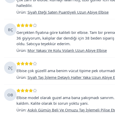
halledilir.
Ürün
:
Siyah Eteği Saten Puantiyeli Uzun Abiye Elbise
BÇ
Gerçekten fiyatına göre kaliteli bir elbise. Tam bir pren
36 giyiyorum, kalıplar dar dendiği için 38 beden sipariş
oldu. Satıcıya teşekkür ederim.
Ürün
:
Mor Yakası Ve Kolu Volanlı Uzun Abiye Elbise
ZÇ
Elbise çok güzelll ama benim vücut tipime pek oturmad
Ürün
:
Siyah Taş İşleme Detaylı Halter Yaka Uzun Abiye E
OB
Elbise model olarak guzel ama bana yakışmadı sanırım
kaldım. Kalite olarak bi sorun yoktu yani.
Ürün
:
Askılı Gümüş Beli Ve Omuzu Taş İşlemeli Pilise Et