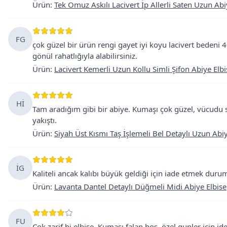
Ürün
:
Tek Omuz Askılı Lacivert İp Allerli Saten Uzun Abi
FG
çok güzel bir ürün rengi gayet iyi koyu lacivert bedeni
gönül rahatlığıyla alabilirsiniz.
Ürün
:
Lacivert Kemerli Uzun Kollu Simli Şifon Abiye Elbi
Hİ
Tam aradığım gibi bir abiye. Kumaşı çok güzel, vücudu sa
yakıştı.
Ürün
:
Siyah Üst Kısmı Taş İşlemeli Bel Detaylı Uzun Abiy
İG
Kaliteli ancak kalıbı büyük geldiği için iade etmek dur
Ürün
:
Lavanta Dantel Detaylı Düğmeli Midi Abiye Elbise
FU
Çok zarif bi elbise. Kumaşı falan hoş, özel gunler icin i