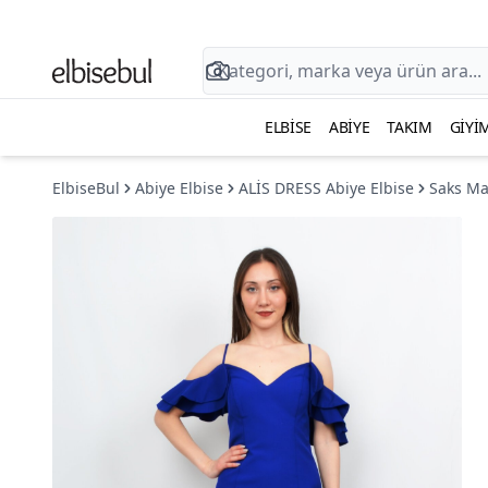
ELBISE
ABIYE
TAKIM
GIYI
ElbiseBul
Abiye Elbise
ALİS DRESS Abiye Elbise
Saks Mav