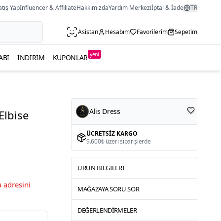
atış Yap
Influencer & Affiliate
Hakkımızda
Yardım Merkezi
İptal & İade
TR
Asistan
Hesabım
Favorilerim
Sepetim
yeni
ABI
İNDIRIM
KUPONLAR
Alis Dress
Elbise
ÜCRETSIZ KARGO
9.600₺ üzeri siparişlerde
ÜRÜN BILGILERI
 adresini
MAĞAZAYA SORU SOR
DEĞERLENDIRMELER