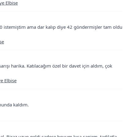
ye Elbise
 40 istemiştim ama dar kalıp diye 42 göndermişler tam oldu
se
rışı harika. Katılacağım özel bir davet için aldım, çok
e Elbise
umunda kaldım.
deal. Biraz uzun geldi sadece boyum kısa sanirm. tadilatla