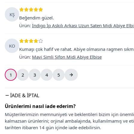
KŞ
Beğendim güzel.
Ürün
:
İndigo İp Askılı Arkası Uzun Saten Midi Abiye Elb
KO
Kumaşı çok hafif ve rahat. Abiye olmasına ragmen sıkmıy
Ürün
:
Mavi Simli Şifon Midi Abiye Elbise
1
2
3
4
5
İADE & İPTAL
Ürünlerimi nasıl iade ederim?
Müşterilerimizin memnuniyeti ve beklentileri bizim için önem
kalmazsan ürünlerini; orjinal ambalajında, kullanılmamış ve eti
tarihten itibaren 14 gün içinde iade edebilirsin.