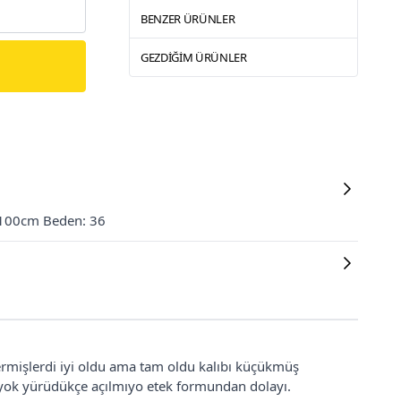
BENZER ÜRÜNLER
GEZDIĞIM ÜRÜNLER
 100cm Beden: 36
mişlerdi iyi oldu ama tam oldu kalıbı küçükmüş
yok yürüdükçe açılmıyo etek formundan dolayı.