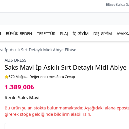
ElbiseBul'da S
M
BÜYÜK BEDEN
TESETTÜR
PLAJ
İÇ GIYIM
DIŞ GIYIM
AYAKK
i İp Askılı Sırt Detaylı Midi Abiye Elbise
ALİS DRESS
Saks Mavi İp Askılı Sırt Detaylı Midi Abiye 
570 Mağaza Değerlendirmesi
Soru Cevap
1.389,00₺
Renk
:
Saks Mavi
Bu ürün şu an stokta bulunmamaktadır. Aşağıdaki alana eposta
girerek stoğa geldiğinde bildiirm alabilirsin.