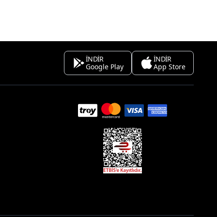
İNDİR
İNDİR
Google Play
App Store