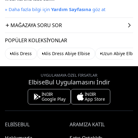
»
Daha fazla bilgi için
Yardım Sayfasına
göz at
MAĞAZAYA SORU SOR
POPÜLER KOLEKSIYONLAR
Alis Dress
Alis Dress Abiye Elbise
Uzun Abiye Elbis
UYGULAMAYA ÖZEL FIRSATLAR
ElbiseBul Uygulamasını İndir
İNDİR
İNDİR
Google Play
App Store
ELBISEBUL
ARAMIZA KATIL