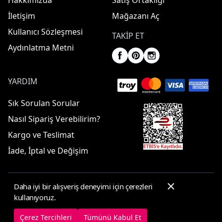
Hakkımızda
Satış Ortaklığı
İletişim
Mağazanı Aç
Kullanıcı Sözleşmesi
TAKIP ET
Aydınlatma Metni
YARDIM
Sık Sorulan Sorular
Nasıl Sipariş Verebilirim?
Kargo ve Teslimat
İade, İptal ve Değişim
Daha iyi bir alışveriş deneyimi için çerezleri
© 2025 ElbiseBul -
Her Hakkı Saklıdır
kullanıyoruz.
Çerez Tercihleri
Çerez Politikası
Çerez Tercihleri
Tümünü Kabul Et