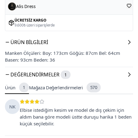
Alis Dress
ÜCRETSIZ KARGO
9.600₺ üzeri siparişlerde
ÜRÜN BILGILERI
Manken Ölçüleri: Boy: 173cm Göğüs: 87cm Bel: 64cm
Basen: 93cm Beden: 36
DEĞERLENDIRMELER
1
Ürün
1
Mağaza Değerlendirmeleri
570
NK
Elbise istediğim kesim ve model de dış çekim için
aldım bana göre modeli üstte duruşu harika 1 beden
küçük seçilebilir.