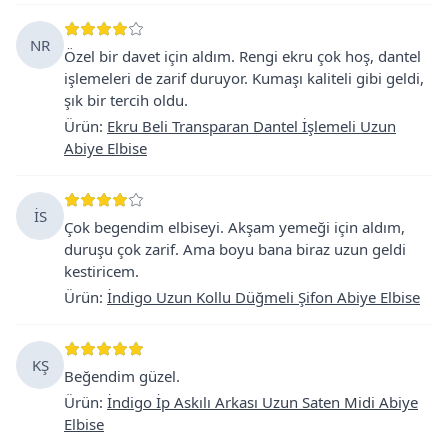
NR
Özel bir davet için aldım. Rengi ekru çok hoş, dantel
işlemeleri de zarif duruyor. Kumaşı kaliteli gibi geldi,
şık bir tercih oldu.
Ürün
:
Ekru Beli Transparan Dantel İşlemeli Uzun
Abiye Elbise
İS
Çok begendim elbiseyi. Akşam yemeği için aldım,
duruşu çok zarif. Ama boyu bana biraz uzun geldi
kestiricem.
Ürün
:
İndigo Uzun Kollu Düğmeli Şifon Abiye Elbise
KŞ
Beğendim güzel.
Ürün
:
İndigo İp Askılı Arkası Uzun Saten Midi Abiye
Elbise