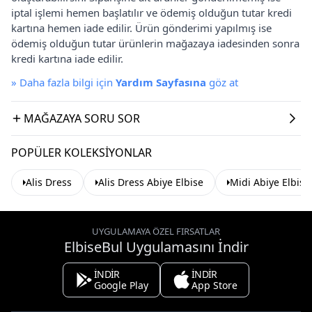
iptal işlemi hemen başlatılır ve ödemiş olduğun tutar kredi
kartına hemen iade edilir. Ürün gönderimi yapılmış ise
ödemiş olduğun tutar ürünlerin mağazaya iadesinden sonra
kredi kartına iade edilir.
»
Daha fazla bilgi için
Yardım Sayfasına
göz at
MAĞAZAYA SORU SOR
POPÜLER KOLEKSIYONLAR
Alis Dress
Alis Dress Abiye Elbise
Midi Abiye Elbise
UYGULAMAYA ÖZEL FIRSATLAR
ElbiseBul Uygulamasını İndir
İNDİR
İNDİR
Google Play
App Store