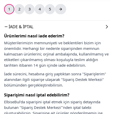
1
2
3
4
5
İADE & İPTAL
Ürünlerimi nasıl iade ederim?
Müşterilerimizin memnuniyeti ve beklentileri bizim için
önemlidir. Herhangi bir nedenle siparişinden memnun
kalmazsan ürünlerini; orjinal ambalajında, kullanılmamış ve
etiketleri çıkarılmamış olması koşuluyla teslim aldığın
tarihten itibaren 14 gün içinde iade edebilirsin.
İade sürecini, hesabına giriş yaptıktan sonra "Siparişlerim"
alanından ilgili siparişe ulaşarak "Sipariş Destek Merkezi"
bölümünden gerçekleştirebilirsin.
Siparişimi nasıl iptal edebilirim?
ElbiseBul'da siparişini iptal etmek için sipariş detayında
bulunan "Sipariş Destek Merkezi"'nden iptal talebi
oluşturabilirsin. Siparişine ait ürünler gönderilmemiş ise