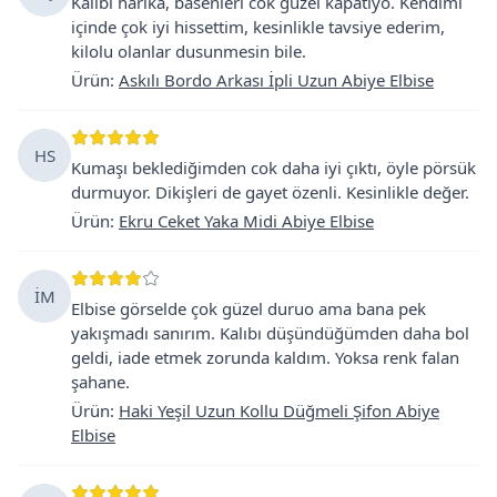
Kalıbı harika, basenleri cok güzel kapatıyo. Kendimi
içinde çok iyi hissettim, kesinlikle tavsiye ederim,
kilolu olanlar dusunmesin bile.
Ürün
:
Askılı Bordo Arkası İpli Uzun Abiye Elbise
HS
Kumaşı beklediğimden cok daha iyi çıktı, öyle pörsük
durmuyor. Dikişleri de gayet özenli. Kesinlikle değer.
Ürün
:
Ekru Ceket Yaka Midi Abiye Elbise
İM
Elbise görselde çok güzel duruo ama bana pek
yakışmadı sanırım. Kalıbı düşündüğümden daha bol
geldi, iade etmek zorunda kaldım. Yoksa renk falan
şahane.
Ürün
:
Haki Yeşil Uzun Kollu Düğmeli Şifon Abiye
Elbise