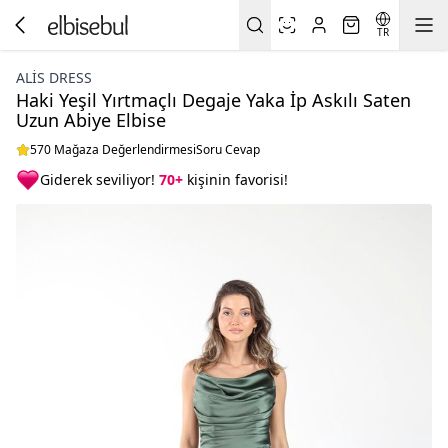
TR
ALİS DRESS
Haki Yeşil Yırtmaçlı Degaje Yaka İp Askılı Saten
Uzun Abiye Elbise
570 Mağaza Değerlendirmesi
Soru Cevap
Giderek seviliyor!
70+
kişinin favorisi!