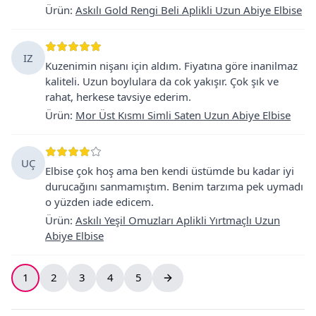
Ürün
:
Askılı Gold Rengi Beli Aplikli Uzun Abiye Elbise
IZ
Kuzenimin nişanı için aldım. Fiyatına göre inanilmaz
kaliteli. Uzun boylulara da cok yakışır. Çok şık ve
rahat, herkese tavsiye ederim.
Ürün
:
Mor Üst Kısmı Simli Saten Uzun Abiye Elbise
UÇ
Elbise çok hoş ama ben kendi üstümde bu kadar iyi
durucağını sanmamıştım. Benim tarzıma pek uymadı
o yüzden iade edicem.
Ürün
:
Askılı Yeşil Omuzları Aplikli Yırtmaçlı Uzun
Abiye Elbise
1
2
3
4
5