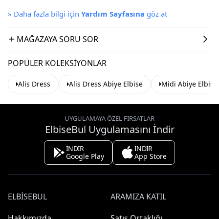
»
Daha fazla bilgi için
Yardım Sayfasına
göz at
MAĞAZAYA SORU SOR
POPÜLER KOLEKSIYONLAR
Alis Dress
Alis Dress Abiye Elbise
Midi Abiye Elbise
UYGULAMAYA ÖZEL FIRSATLAR
ElbiseBul Uygulamasını İndir
İNDİR
İNDİR
Google Play
App Store
ELBISEBUL
ARAMIZA KATIL
Hakkımızda
Satış Ortaklığı