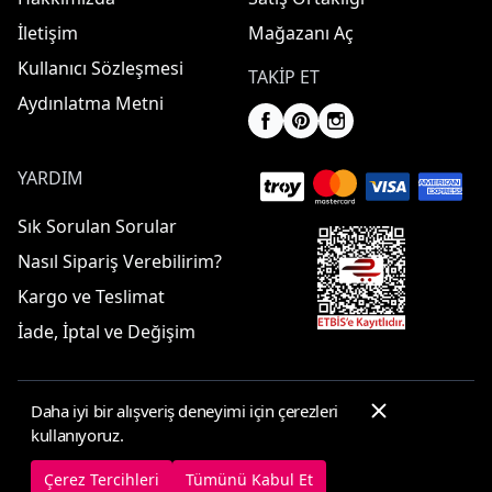
İletişim
Mağazanı Aç
Kullanıcı Sözleşmesi
TAKIP ET
Aydınlatma Metni
YARDIM
Sık Sorulan Sorular
Nasıl Sipariş Verebilirim?
Kargo ve Teslimat
İade, İptal ve Değişim
Daha iyi bir alışveriş deneyimi için çerezleri
© 2025 ElbiseBul -
Her Hakkı Saklıdır
kullanıyoruz.
Çerez Tercihleri
Çerez Politikası
Çerez Tercihleri
Tümünü Kabul Et