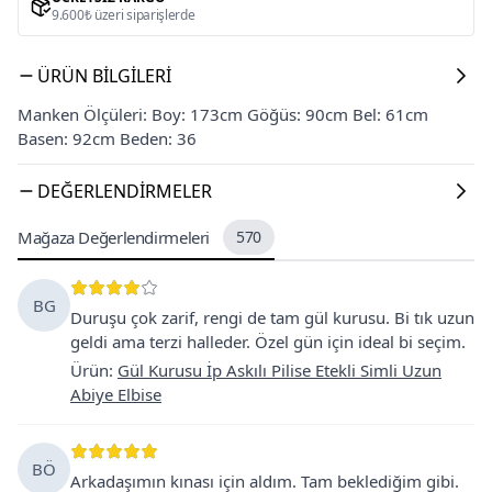
9.600₺ üzeri siparişlerde
ÜRÜN BILGILERI
Manken Ölçüleri: Boy: 173cm Göğüs: 90cm Bel: 61cm
Basen: 92cm Beden: 36
DEĞERLENDIRMELER
Mağaza Değerlendirmeleri
570
BG
Duruşu çok zarif, rengi de tam gül kurusu. Bi tık uzun
geldi ama terzi halleder. Özel gün için ideal bi seçim.
Ürün
:
Gül Kurusu İp Askılı Pilise Etekli Simli Uzun
Abiye Elbise
BÖ
Arkadaşımın kınası için aldım. Tam beklediğim gibi.