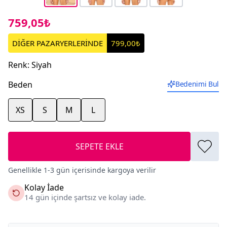
759,05₺
DİĞER PAZARYERLERİNDE
799,00₺
Renk
:
Siyah
Beden
Bedenimi Bul
XS
S
M
L
SEPETE EKLE
Genellikle 1-3 gün içerisinde kargoya verilir
Kolay İade
14 gün içinde şartsız ve kolay iade.