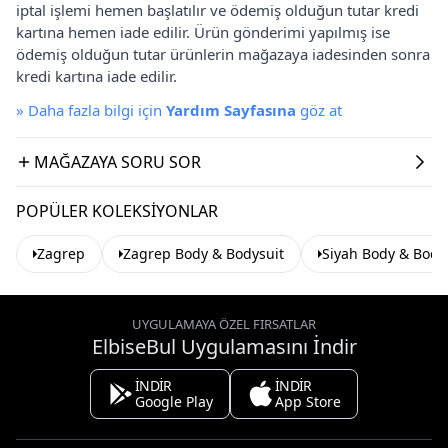
iptal işlemi hemen başlatılır ve ödemiş olduğun tutar kredi
kartına hemen iade edilir. Ürün gönderimi yapılmış ise
ödemiş olduğun tutar ürünlerin mağazaya iadesinden sonra
kredi kartına iade edilir.
»
Daha fazla bilgi için
Yardım Sayfasına
göz at
MAĞAZAYA SORU SOR
POPÜLER KOLEKSIYONLAR
Zagrep
Zagrep Body & Bodysuit
Siyah Body & Body
UYGULAMAYA ÖZEL FIRSATLAR
ElbiseBul Uygulamasını İndir
İNDİR
İNDİR
Google Play
App Store