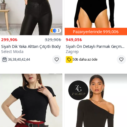
3
Pazaryerlerinde
999,00₺
299,90₺
329,90₺
949,05₺
Siyah Dik Yaka Alttan Çıtçıtlı Body
Siyah Ön Detaylı Parmak Geçmeli
Select Moda
Zagrep
İç Göstermez Bodysuit
300+
36,38,40,42,44
50₺ daha az öde