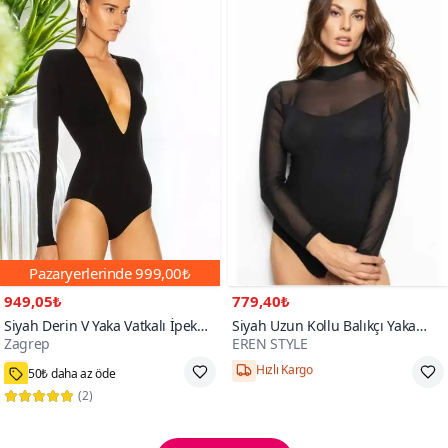
Pazaryerlerinde
999,00₺
949,05₺
779,40₺
Siyah Derin V Yaka Vatkalı İpek
Siyah Uzun Kollu Balıkçı Yaka
Zagrep
EREN STYLE
Jarse Bodysuit Ağlar Dikişsiz
Transparan Bodysuit
2000+
Rahatsız Etmez
50₺ daha az öde
Hızlı Kargo
(
2
)