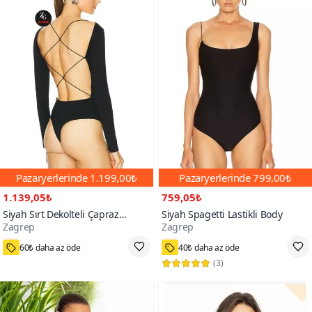
Pazaryerlerinde
1.199,00₺
Pazaryerlerinde
799,00₺
1.139,05₺
759,05₺
Siyah Sırt Dekolteli Çapraz
Siyah Spagetti Lastikli Body
Zagrep
Zagrep
Spagetti Lastikli Çift Kat İpek
1000+
1000+
Jarse Body
60₺ daha az öde
40₺ daha az öde
(
3
)