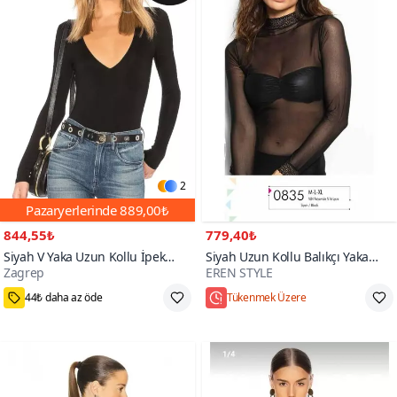
2
Pazaryerlerinde
889,00₺
844,55₺
779,40₺
Siyah V Yaka Uzun Kollu İpek
Siyah Uzun Kollu Balıkçı Yaka
Zagrep
EREN STYLE
Jarse Body
Transparan T-shirt
500+
44₺ daha az öde
Tükenmek Üzere