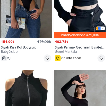
4
Pazaryerlerinde
425,00₺
154,00₺
173,00₺
403,75₺
Siyah Kısa Kol Bodysuit
Siyah Parmak Geçirmeli Bisiklet
Baby Xclub
Genel Markalar
Yaka Body
200+
70+
M,L
21₺ daha az öde