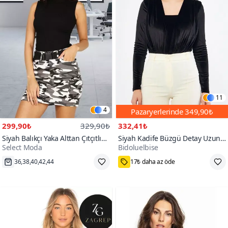
11
4
Pazaryerlerinde
349,90₺
299,90₺
329,90₺
332,41₺
Siyah Balıkçı Yaka Alttan Çıtçıtlı
Siyah Kadife Büzgü Detay Uzun
Select Moda
Bidoluelbise
Body
Kol Esnek Kumaş Çıtçıtlı Body
50+
36,38,40,42,44
17₺ daha az öde