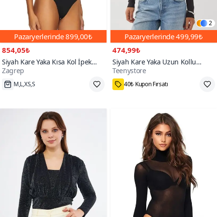
2
Pazaryerlerinde
899,00₺
Pazaryerlerinde
499,99₺
854,05₺
474,99₺
Siyah Kare Yaka Kısa Kol İpek
Siyah Kare Yaka Uzun Kollu
Zagrep
Teenystore
Jarse Bodysuit
Yumuşak Dokulu Çıtçıtlı Bodysuit
Bluz
Hızlı Kargo
25₺ daha az öde
4000+