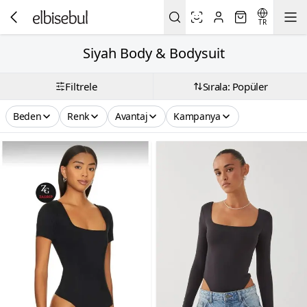
TR
Siyah Body & Bodysuit
Filtrele
Sırala: Popüler
Beden
Renk
Avantaj
Kampanya