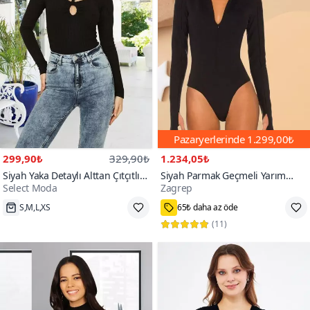
Pazaryerlerinde
1.299,00₺
299,90₺
329,90₺
1.234,05₺
Siyah Yaka Detaylı Alttan Çıtçıtlı
Siyah Parmak Geçmeli Yarım
Select Moda
Zagrep
Body
Balıkçı Yaka Gizli Fermuarlı
6000+
Bodysuit İpek Jarse
S,M,L,XS
65₺ daha az öde
(
11
)