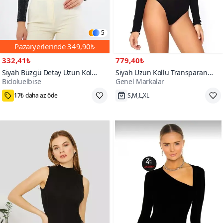
5
Pazaryerlerinde
349,90₺
332,41₺
779,40₺
Siyah Büzgü Detay Uzun Kol
Siyah Uzun Kollu Transparan
Bidoluelbise
Genel Markalar
Simli Esnek Kumaş Örme Çıtçıtlı
Body
Body
S,M,L,XL
Hızlı Kargo
60+
100+