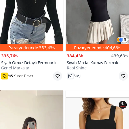
5
Pazaryerlerinde
353,43₺
Pazaryerlerinde
404,66₺
335,76₺
384,43₺
439,69₺
Siyah Omuz Detaylı Fermuarlı
Siyah Modal Kumaş Parmak
Genel Markalar
Rabi Shine
Fitilli Esnek Crop
Geçirmeli Body
1000+
%5 Kupon Fırsatı
S,M,L