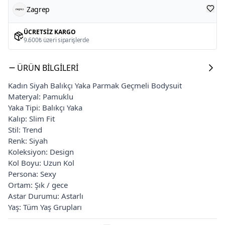
Zagrep
ÜCRETSIZ KARGO
9.600₺ üzeri siparişlerde
ÜRÜN BILGILERI
Kadın Siyah Balıkçı Yaka Parmak Geçmeli Bodysuit
Materyal: Pamuklu
Yaka Tipi: Balıkçı Yaka
Kalıp: Slim Fit
Stil: Trend
Renk: Siyah
Koleksiyon: Design
Kol Boyu: Uzun Kol
Persona: Sexy
Ortam: Şık / gece
Astar Durumu: Astarlı
Yaş: Tüm Yaş Grupları