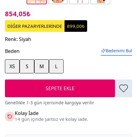
854,05₺
DİĞER PAZARYERLERİNDE
899,00₺
Renk
:
Siyah
Beden
Bedenimi Bul
XS
S
M
L
SEPETE EKLE
Genellikle 1-3 gün içerisinde kargoya verilir
Kolay İade
14 gün içinde şartsız ve kolay iade.