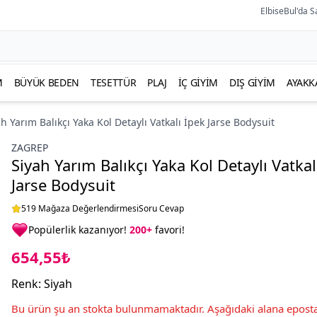
ElbiseBul'da S
M
BÜYÜK BEDEN
TESETTÜR
PLAJ
İÇ GIYIM
DIŞ GIYIM
AYAKK
h Yarım Balıkçı Yaka Kol Detaylı Vatkalı İpek Jarse Bodysuit
ZAGREP
Siyah Yarım Balıkçı Yaka Kol Detaylı Vatkal
Jarse Bodysuit
519 Mağaza Değerlendirmesi
Soru Cevap
Popülerlik kazanıyor!
200+
favori!
654,55₺
Renk
:
Siyah
Bu ürün şu an stokta bulunmamaktadır. Aşağıdaki alana eposta