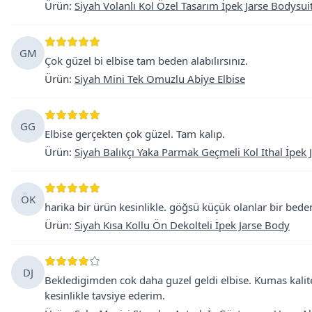
Ürün
:
Siyah Volanlı Kol Özel Tasarım İpek Jarse Bodysui
GM
Çok güzel bi elbise tam beden alabılırsınız.
Ürün
:
Siyah Mini Tek Omuzlu Abiye Elbise
GG
Elbise gerçekten çok güzel. Tam kalıp.
Ürün
:
Siyah Balıkçı Yaka Parmak Geçmeli Kol Ithal İpek 
ÖK
harika bir ürün kesinlikle. göğsü küçük olanlar bir beden
Ürün
:
Siyah Kısa Kollu Ön Dekolteli İpek Jarse Body
DJ
Bekledigimden cok daha guzel geldi elbise. Kumas kalitesi
kesinlikle tavsiye ederim.