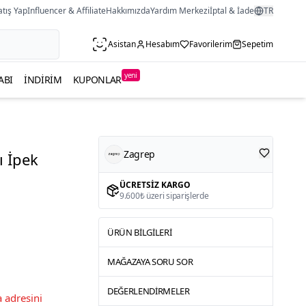
atış Yap
Influencer & Affiliate
Hakkımızda
Yardım Merkezi
İptal & İade
TR
Asistan
Hesabım
Favorilerim
Sepetim
yeni
ABI
İNDIRIM
KUPONLAR
Zagrep
ı İpek
ÜCRETSIZ KARGO
9.600₺ üzeri siparişlerde
ÜRÜN BILGILERI
MAĞAZAYA SORU SOR
DEĞERLENDIRMELER
 adresini