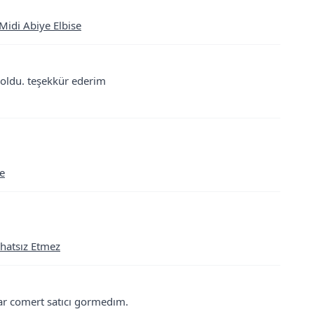
 Midi Abiye Elbise
 oldu. teşekkür ederim
se
ahatsız Etmez
ar comert satıcı gormedım.