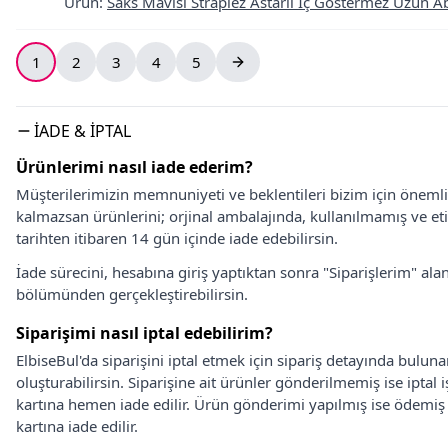
Ürün
:
Saks Mavisi Straplez Astarlı İç Göstermez Uzun Ab
1
2
3
4
5
İADE & İPTAL
Ürünlerimi nasıl iade ederim?
Müşterilerimizin memnuniyeti ve beklentileri bizim için önem
kalmazsan ürünlerini; orjinal ambalajında, kullanılmamış ve eti
tarihten itibaren 14 gün içinde iade edebilirsin.
İade sürecini, hesabına giriş yaptıktan sonra "Siparişlerim" alan
bölümünden gerçekleştirebilirsin.
Siparişimi nasıl iptal edebilirim?
ElbiseBul'da siparişini iptal etmek için sipariş detayında bulun
oluşturabilirsin. Siparişine ait ürünler gönderilmemiş ise iptal
kartına hemen iade edilir. Ürün gönderimi yapılmış ise ödemi
kartına iade edilir.