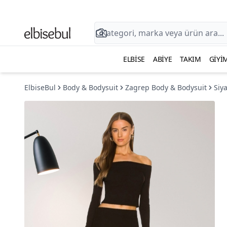
ELBISE
ABIYE
TAKIM
GIYI
ElbiseBul
Body & Bodysuit
Zagrep Body & Bodysuit
Siya