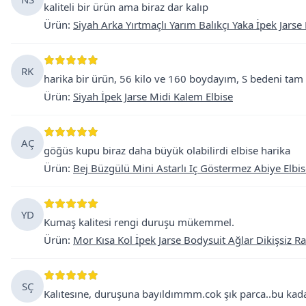
kaliteli bir ürün ama biraz dar kalıp
Ürün
:
Siyah Arka Yırtmaçlı Yarım Balıkçı Yaka İpek Jarse
RK
harika bir ürün, 56 kilo ve 160 boydayım, S bedeni tam
Ürün
:
Siyah İpek Jarse Midi Kalem Elbise
AÇ
göğüs kupu biraz daha büyük olabilirdi elbise harika
Ürün
:
Bej Büzgülü Mini Astarlı Iç Göstermez Abiye Elbi
YD
Kumaş kalitesi rengi duruşu mükemmel.
Ürün
:
Mor Kısa Kol İpek Jarse Bodysuit Ağlar Dikişsiz R
SÇ
Kalıtesıne, duruşuna bayıldımmm.cok şık parca..bu kad