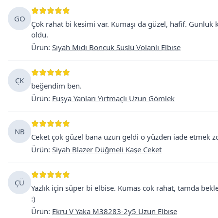
GO
Çok rahat bi kesimi var. Kumaşı da güzel, hafif. Gunluk
oldu.
Ürün
:
Siyah Midi Boncuk Süslü Volanlı Elbise
ÇK
beğendim ben.
Ürün
:
Fuşya Yanları Yırtmaçlı Uzun Gömlek
NB
Ceket çok güzel bana uzun geldi o yüzden iade etmek 
Ürün
:
Siyah Blazer Düğmeli Kaşe Ceket
ÇÜ
Yazlık için süper bi elbise. Kumas cok rahat, tamda bek
:)
Ürün
:
Ekru V Yaka M38283-2y5 Uzun Elbise