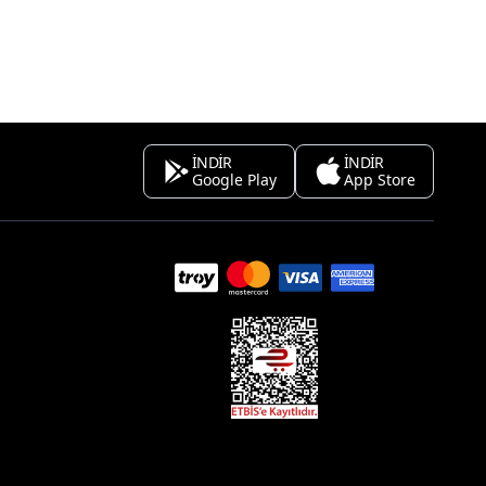
İNDİR
İNDİR
Google Play
App Store