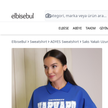
ELBISE
ABIYE
TAKIM
GIYI
ElbiseBul
Sweatshirt
ADYES Sweatshirt
Saks Yakalı Uzu