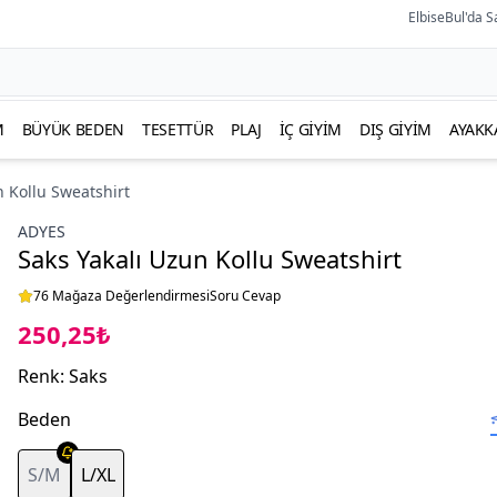
ElbiseBul'da S
M
BÜYÜK BEDEN
TESETTÜR
PLAJ
İÇ GIYIM
DIŞ GIYIM
AYAKK
n Kollu Sweatshirt
ADYES
Saks Yakalı Uzun Kollu Sweatshirt
76 Mağaza Değerlendirmesi
Soru Cevap
250,25₺
Renk
:
Saks
Beden
S/M
L/XL