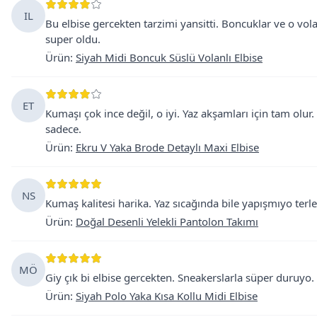
IL
Bu elbise gercekten tarzimi yansitti. Boncuklar ve o vol
super oldu.
Ürün
:
Siyah Midi Boncuk Süslü Volanlı Elbise
ET
Kumaşı çok ince değil, o iyi. Yaz akşamları için tam ol
sadece.
Ürün
:
Ekru V Yaka Brode Detaylı Maxi Elbise
NS
Kumaş kalitesi harika. Yaz sıcağında bile yapışmıyo ter
Ürün
:
Doğal Desenli Yelekli Pantolon Takımı
MÖ
Giy çık bi elbise gercekten. Sneakerslarla süper duruyo
Ürün
:
Siyah Polo Yaka Kısa Kollu Midi Elbise