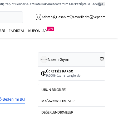
atış Yap
Influencer & Affiliate
Hakkımızda
Yardım Merkezi
İptal & İade
TR
Asistan
Hesabım
Favorilerim
Sepetim
yeni
ABI
İNDIRIM
KUPONLAR
Nazen Giyim
ÜCRETSIZ KARGO
9.600₺ üzeri siparişlerde
ÜRÜN BILGILERI
Bedenimi Bul
MAĞAZAYA SORU SOR
DEĞERLENDIRMELER