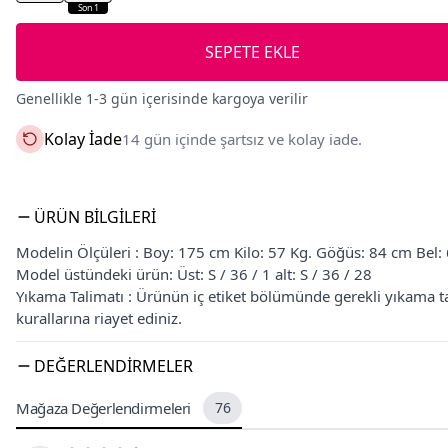
Son 1
SEPETE EKLE
Genellikle 1-3 gün içerisinde kargoya verilir
Kolay İade
14 gün içinde şartsız ve kolay iade.
ÜRÜN BILGILERI
Modelin Ölçüleri : Boy: 175 cm Kilo: 57 Kg. Göğüs: 84 cm Bel:
Model üstündeki ürün: Üst: S / 36 / 1 alt: S / 36 / 28
Yıkama Talimatı : Ürünün iç etiket bölümünde gerekli yıkama t
kurallarına riayet ediniz.
DEĞERLENDIRMELER
Mağaza Değerlendirmeleri
76