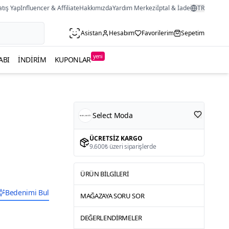
atış Yap
Influencer & Affiliate
Hakkımızda
Yardım Merkezi
İptal & İade
TR
Asistan
Hesabım
Favorilerim
Sepetim
yeni
ABI
İNDIRIM
KUPONLAR
Select Moda
ÜCRETSIZ KARGO
9.600₺ üzeri siparişlerde
ÜRÜN BILGILERI
Bedenimi Bul
MAĞAZAYA SORU SOR
DEĞERLENDIRMELER