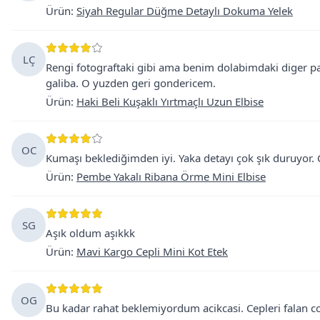
Ürün
:
Siyah Regular Düğme Detaylı Dokuma Yelek
LÇ
Rengi fotograftaki gibi ama benim dolabimdaki diger p
galiba. O yuzden geri gondericem.
Ürün
:
Haki Beli Kuşaklı Yırtmaçlı Uzun Elbise
OC
Kumaşı beklediğimden iyi. Yaka detayı çok şık duruyor. Ç
Ürün
:
Pembe Yakalı Ribana Örme Mini Elbise
SG
Aşık oldum aşıkkk
Ürün
:
Mavi Kargo Cepli Mini Kot Etek
OG
Bu kadar rahat beklemiyordum acikcasi. Cepleri falan c