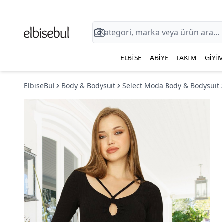
ELBISE
ABIYE
TAKIM
GIYI
ElbiseBul
Body & Bodysuit
Select Moda Body & Bodysuit