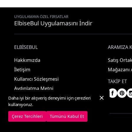
UYGULAMAYA ÖZEL FIRSATLAR
ElbiseBul Uygulamasını İndir
ELBISEBUL
ARAMIZA K
Hakkımızda
Satış Ortak
İletişim
Mağazanı 
Kullanıcı Sözleşmesi
TAKIP ET
Aydınlatma Metni
Daha iyi bir alışveriş deneyimi için çerezleri
kullanıyoruz.
Çerez Tercihleri
Tümünü Kabul Et
© 2025 ElbiseBul -
Her Hakkı Saklıdır