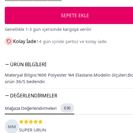
SEPETE EKLE
Genellikle 1-3 gün içerisinde kargoya verilir
Kolay İade
14 gün içinde şartsız ve kolay iade.
ÜRÜN BILGILERI
Materyal Bilgisi:%96 Polyester %4 Elastane.Modelin ölçüleri:
ürün 36/S bedendir.
DEĞERLENDIRMELER
Mağaza Değerlendirmeleri
636
MM
SUPER URUN