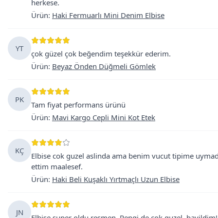
herkese.
Ürün
:
Haki Fermuarlı Mini Denim Elbise
YT
çok güzel çok beğendim teşekkür ederim.
Ürün
:
Beyaz Önden Düğmeli Gömlek
PK
Tam fiyat performans ürünü
Ürün
:
Mavi Kargo Cepli Mini Kot Etek
KÇ
Elbise cok guzel aslinda ama benim vucut tipime uymadi
ettim maalesef.
Ürün
:
Haki Beli Kuşaklı Yırtmaçlı Uzun Elbise
JN
Elbise super oldu resmen. Rengi de cok guzel, bayildim!!