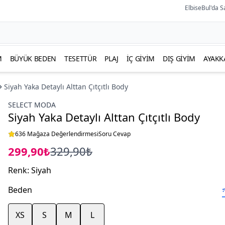
ElbiseBul'da S
M
BÜYÜK BEDEN
TESETTÜR
PLAJ
İÇ GIYIM
DIŞ GIYIM
AYAKK
Siyah Yaka Detaylı Alttan Çıtçıtlı Body
SELECT MODA
Siyah Yaka Detaylı Alttan Çıtçıtlı Body
636 Mağaza Değerlendirmesi
Soru Cevap
299,90₺
329,90₺
Renk
:
Siyah
Beden
XS
S
M
L