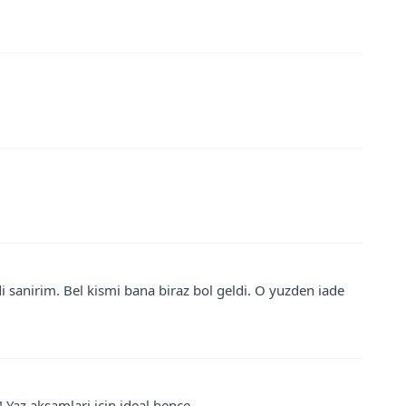
 sanirim. Bel kismi bana biraz bol geldi. O yuzden iade
 Yaz aksamlari icin ideal bence.