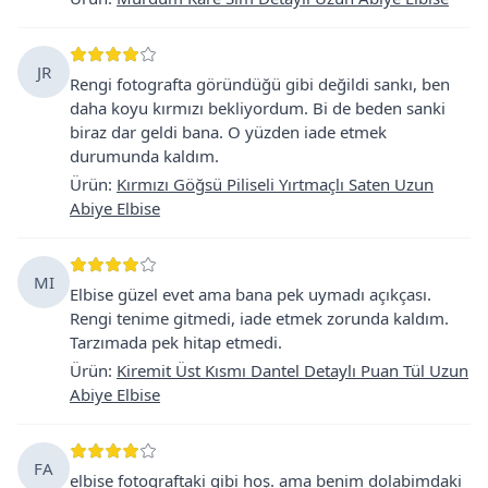
JR
Rengi fotografta göründüğü gibi değildi sankı, ben
daha koyu kırmızı bekliyordum. Bi de beden sanki
biraz dar geldi bana. O yüzden iade etmek
durumunda kaldım.
Ürün
:
Kırmızı Göğsü Piliseli Yırtmaçlı Saten Uzun
Abiye Elbise
MI
Elbise güzel evet ama bana pek uymadı açıkçası.
Rengi tenime gitmedi, iade etmek zorunda kaldım.
Tarzımada pek hitap etmedi.
Ürün
:
Kiremit Üst Kısmı Dantel Detaylı Puan Tül Uzun
Abiye Elbise
FA
elbise fotograftaki gibi hoş. ama benim dolabimdaki