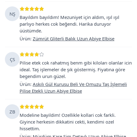
NŞ
Bayıldım bayıldım! Mezuniyet için aldım, ışıl ışıl
parlıyo herkes cok beğendi. Harika duruyor
üüstümde.
Ürün
:
Zümrüt Gliterli Balık Uzun Abiye Elbise
ÇS
Pilise etek cok rahatmış benm gibi kiloları olanlar icin
ideal. Taş işlemeler de şık göstermiş. Fiyatına göre
begendim urun güzel.
Ürün
:
Askılı Gül Kurusu Beli Ve Omuzu Taş İşlemeli
Pilise Etekli Uzun Abiye Elbise
ZB
Modeline bayildim! Ozellikle kollari cok farkli.
Giyince herkesin dikkatini cekti, kendimi ozel
hissettim.
Ürün
:
Mürdüm Kare Sim Detaylı Uzun Abiye Elbise