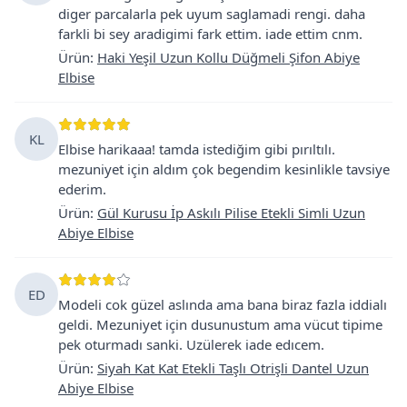
diger parcalarla pek uyum saglamadi rengi. daha
farkli bi sey aradigimi fark ettim. iade ettim cnm.
Ürün
:
Haki Yeşil Uzun Kollu Düğmeli Şifon Abiye
Elbise
KL
Elbise harikaaa! tamda istediğim gibi pırıltılı.
mezuniyet için aldım çok begendim kesinlikle tavsiye
ederim.
Ürün
:
Gül Kurusu İp Askılı Pilise Etekli Simli Uzun
Abiye Elbise
ED
Modeli cok güzel aslında ama bana biraz fazla iddialı
geldi. Mezuniyet için dusunustum ama vücut tipime
pek oturmadı sanki. Uzülerek iade edıcem.
Ürün
:
Siyah Kat Kat Etekli Taşlı Otrişli Dantel Uzun
Abiye Elbise