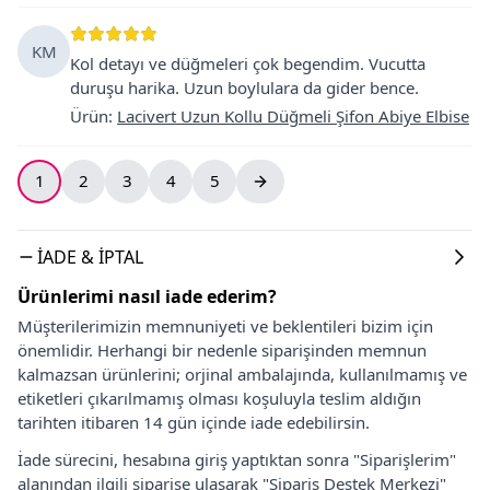
KM
Kol detayı ve düğmeleri çok begendim. Vucutta
duruşu harika. Uzun boylulara da gider bence.
Ürün
:
Lacivert Uzun Kollu Düğmeli Şifon Abiye Elbise
1
2
3
4
5
İADE & İPTAL
Ürünlerimi nasıl iade ederim?
Müşterilerimizin memnuniyeti ve beklentileri bizim için
önemlidir. Herhangi bir nedenle siparişinden memnun
kalmazsan ürünlerini; orjinal ambalajında, kullanılmamış ve
etiketleri çıkarılmamış olması koşuluyla teslim aldığın
tarihten itibaren 14 gün içinde iade edebilirsin.
İade sürecini, hesabına giriş yaptıktan sonra "Siparişlerim"
alanından ilgili siparişe ulaşarak "Sipariş Destek Merkezi"