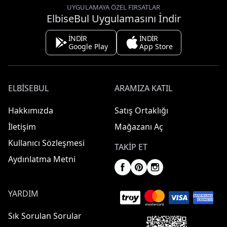
UYGULAMAYA ÖZEL FIRSATLAR
ElbiseBul Uygulamasını İndir
İNDİR
İNDİR
Google Play
App Store
ELBISEBUL
ARAMIZA KATIL
Hakkımızda
Satış Ortaklığı
İletişim
Mağazanı Aç
Kullanıcı Sözleşmesi
TAKIP ET
Aydınlatma Metni
YARDIM
Sık Sorulan Sorular