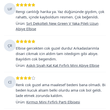
UF
Rengi canlılığı harika ya. Yaz düğününde giydim, çok
rahattı, içinde kayboldum resmen. Çok beğenildi.
Ürün
:
Sırt Dekolteli New Green V Yaka Pileli Uzun
Abiye Elbise
ÇR
Elbise gercekten cok guzel durdu! Arkadaslarimla
disari cikmak icin aldim tam istedigim gibi abiye.
Bayıldım cok begendim.
Ürün
:
Askılı Siyah Kat Kat Fırfırlı Mini Abiye Elbise
Cİ
Renk cok guzel ama maalesef bedeni bana olmadi. Bi
beden kucuk alsam belki olurdu ama cok bol geldi.
Iade etmek zorunda kaldim.
Ürün
:
Kırmızı Mini Fırfırlı Parti Elbisesi