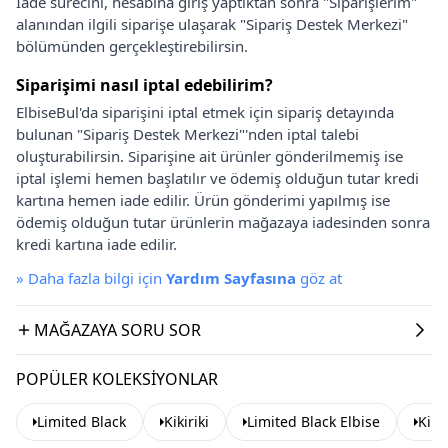
İade sürecini, hesabına giriş yaptıktan sonra "Siparişlerim"
alanından ilgili siparişe ulaşarak "Sipariş Destek Merkezi"
bölümünden gerçekleştirebilirsin.
Siparişimi nasıl iptal edebilirim?
ElbiseBul'da siparişini iptal etmek için sipariş detayında
bulunan "Sipariş Destek Merkezi"'nden iptal talebi
oluşturabilirsin. Siparişine ait ürünler gönderilmemiş ise
iptal işlemi hemen başlatılır ve ödemiş olduğun tutar kredi
kartına hemen iade edilir. Ürün gönderimi yapılmış ise
ödemiş olduğun tutar ürünlerin mağazaya iadesinden sonra
kredi kartına iade edilir.
»
Daha fazla bilgi için
Yardım Sayfasına
göz at
MAĞAZAYA SORU SOR
POPÜLER KOLEKSIYONLAR
Limited Black
Kikiriki
Limited Black Elbise
Kikir