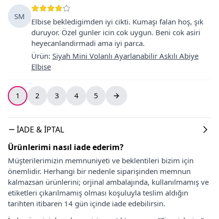
SM
Elbise bekledigimden iyi cikti. Kumaşı falan hoş, şık
duruyor. Özel gunler icin cok uygun. Beni cok asiri
heyecanlandirmadi ama iyi parca.
Ürün
:
Siyah Mini Volanlı Ayarlanabilir Askılı Abiye
Elbise
1
2
3
4
5
İADE & İPTAL
Ürünlerimi nasıl iade ederim?
Müşterilerimizin memnuniyeti ve beklentileri bizim için
önemlidir. Herhangi bir nedenle siparişinden memnun
kalmazsan ürünlerini; orjinal ambalajında, kullanılmamış ve
etiketleri çıkarılmamış olması koşuluyla teslim aldığın
tarihten itibaren 14 gün içinde iade edebilirsin.