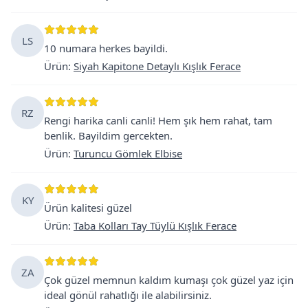
LS
10 numara herkes bayildi.
Ürün
:
Siyah Kapitone Detaylı Kışlık Ferace
RZ
Rengi harika canli canli! Hem şık hem rahat, tam
benlik. Bayildim gercekten.
Ürün
:
Turuncu Gömlek Elbise
KY
Ürün kalitesi güzel
Ürün
:
Taba Kolları Tay Tüylü Kışlık Ferace
ZA
Çok güzel memnun kaldım kumaşı çok güzel yaz için
ideal gönül rahatlığı ile alabilirsiniz.