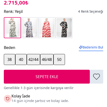
2.715,00₺
Renk
:
Yeşil
4 Renk Seçeneği
Beden
Bedenimi Bul
38
40
42/44
46/48
50
SEPETE EKLE
Genellikle 1-3 gün içerisinde kargoya verilir
Kolay İade
14 gün içinde şartsız ve kolay iade.