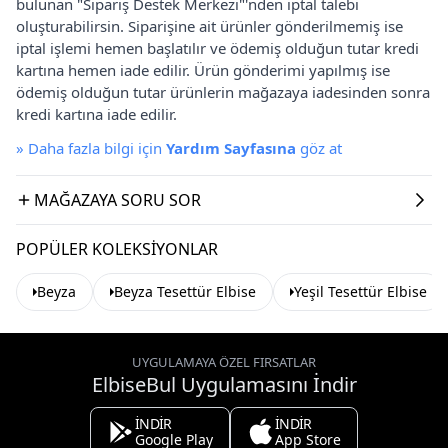
bulunan "Sipariş Destek Merkezi"'nden iptal talebi
oluşturabilirsin. Siparişine ait ürünler gönderilmemiş ise
iptal işlemi hemen başlatılır ve ödemiş olduğun tutar kredi
kartına hemen iade edilir. Ürün gönderimi yapılmış ise
ödemiş olduğun tutar ürünlerin mağazaya iadesinden sonra
kredi kartına iade edilir.
»
Daha fazla bilgi için
Yardım Sayfasına
göz at
MAĞAZAYA SORU SOR
POPÜLER KOLEKSIYONLAR
Beyza
Beyza Tesettür Elbise
Yeşil Tesettür Elbise
UYGULAMAYA ÖZEL FIRSATLAR
ElbiseBul Uygulamasını İndir
İNDİR
İNDİR
Google Play
App Store