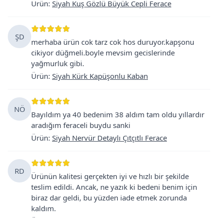
Ürün
:
Siyah Kuş Gözlü Büyük Cepli Ferace
ŞD
merhaba ürün cok tarz cok hos duruyor.kapşonu
cikiyor düğmeli.boyle mevsim gecislerinde
yağmurluk gibi.
Ürün
:
Siyah Kürk Kapüşonlu Kaban
NÖ
Bayıldım ya 40 bedenim 38 aldım tam oldu yıllardır
aradığım feraceli buydu sanki
Ürün
:
Siyah Nervür Detaylı Çıtçıtlı Ferace
RD
Ürünün kalitesi gerçekten iyi ve hızlı bir şekilde
teslim edildi. Ancak, ne yazık ki bedeni benim için
biraz dar geldi, bu yüzden iade etmek zorunda
kaldım.