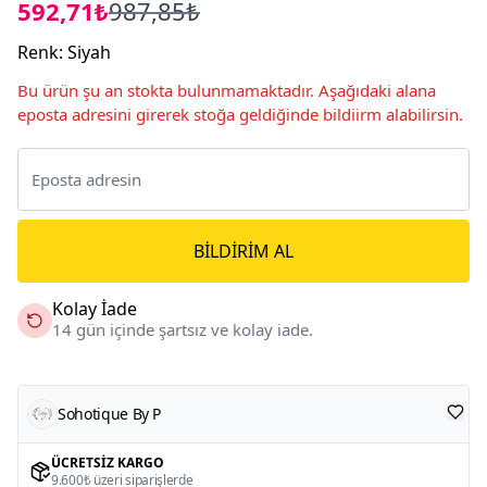
592,71₺
987,85₺
Renk
:
Siyah
Bu ürün şu an stokta bulunmamaktadır. Aşağıdaki alana
eposta adresini girerek stoğa geldiğinde bildiirm alabilirsin.
BILDIRIM AL
Kolay İade
14 gün içinde şartsız ve kolay iade.
Sohotique By P
ÜCRETSIZ KARGO
9.600₺ üzeri siparişlerde