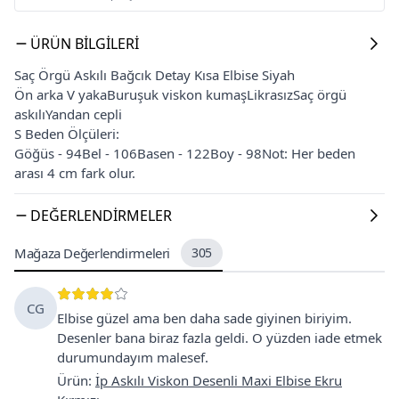
ÜRÜN BILGILERI
Saç Örgü Askılı Bağcık Detay Kısa Elbise Siyah
Ön arka V yakaBuruşuk viskon kumaşLikrasızSaç örgü
askılıYandan cepli
S Beden Ölçüleri:
Göğüs - 94Bel - 106Basen - 122Boy - 98Not: Her beden
arası 4 cm fark olur.
DEĞERLENDIRMELER
Mağaza Değerlendirmeleri
305
CG
Elbise güzel ama ben daha sade giyinen biriyim.
Desenler bana biraz fazla geldi. O yüzden iade etmek
durumundayım malesef.
Ürün
:
İp Askılı Viskon Desenli Maxi Elbise Ekru