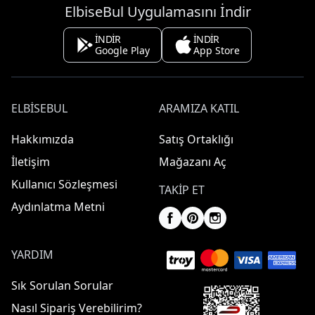
ElbiseBul Uygulamasını İndir
İNDİR
İNDİR
Google Play
App Store
ELBISEBUL
ARAMIZA KATIL
Hakkımızda
Satış Ortaklığı
İletişim
Mağazanı Aç
Kullanıcı Sözleşmesi
TAKIP ET
Aydınlatma Metni
YARDIM
Sık Sorulan Sorular
Nasıl Sipariş Verebilirim?