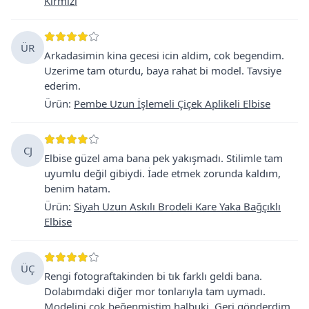
Kırmızı
ÜR
Arkadasimin kina gecesi icin aldim, cok begendim.
Uzerime tam oturdu, baya rahat bi model. Tavsiye
ederim.
Ürün
:
Pembe Uzun İşlemeli Çiçek Aplikeli Elbise
CJ
Elbise güzel ama bana pek yakışmadı. Stilimle tam
uyumlu değil gibiydi. İade etmek zorunda kaldım,
benim hatam.
Ürün
:
Siyah Uzun Askılı Brodeli Kare Yaka Bağçıklı
Elbise
ÜÇ
Rengi fotograftakinden bi tık farklı geldi bana.
Dolabımdaki diğer mor tonlarıyla tam uymadı.
Modelini cok beğenmistim halbuki. Geri gönderdim.