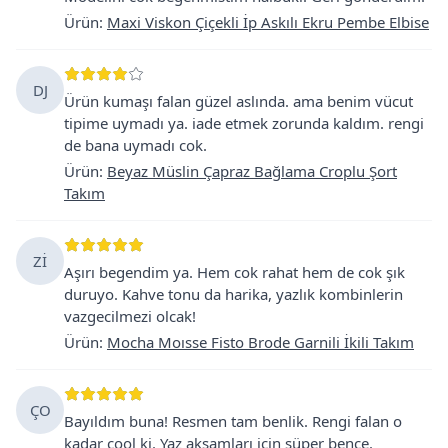
Ürün
:
Maxi Viskon Çiçekli İp Askılı Ekru Pembe Elbise
DJ
Ürün kumaşı falan güzel aslında. ama benim vücut
tipime uymadı ya. iade etmek zorunda kaldım. rengi
de bana uymadı cok.
Ürün
:
Beyaz Müslin Çapraz Bağlama Croplu Şort
Takım
Zİ
Aşırı begendim ya. Hem cok rahat hem de cok şık
duruyo. Kahve tonu da harika, yazlık kombinlerin
vazgecilmezi olcak!
Ürün
:
Mocha Moısse Fisto Brode Garnili İkili Takım
ÇO
Bayıldım buna! Resmen tam benlik. Rengi falan o
kadar cool ki. Yaz aksamları için süper bence.