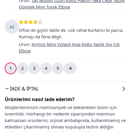
Ürün
:
Taş Muslin Uzun Kollu Hakim Yaka Cepli Yazlık
Gömlek Mini Tunik Elbise
Aİ
Ofise de giyilir tatile de. cok rahat kurtarici bi parca.
Kumaşı da fena degil.
Ürün
:
Kırmızı Mini Volanlı Kısa Kollu Yazlık Giy Çık
Elbise
1
2
3
4
5
İADE & İPTAL
Ürünlerimi nasıl iade ederim?
Müşterilerimizin memnuniyeti ve beklentileri bizim için
önemlidir. Herhangi bir nedenle siparişinden memnun
kalmazsan ürünlerini; orjinal ambalajında, kullanılmamış ve
etiketleri çıkarılmamış olması koşuluyla teslim aldığın