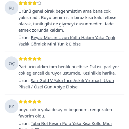
RU
Ürünü genel olrak begenmistim ama bana cok
yakısmadı. Boyu benim icin biraz kısa kaldı elbise
olarak, tunik gibi de giymeyi dusunmedim. Iade
etmek zorunda kaldım.
Ürün
:
Beyaz Muslin Uzun Kollu Hakim Yaka Cepli
Yazlık Gömlek Mini Tunik Elbise
OÇ
Parti icin aldim tam benlik bi elbise. Isil isil parliyor
cok eglenceli duruyor ustumde. Kesinlikle harika.
Ürün
:
Sarı Gold V Yaka İnce Askılı Yırtmaçlı Uzun
Pliseli / Özel Gün Abiye Elbise
RZ
boyu cok ii yaka detayını begendm. rengi zaten
favorim oldu.
Ürün
:
Taba Bol Kesim Polo Yaka Kısa Kollu Midi