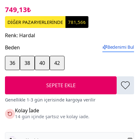
749,13₺
DİĞER PAZARYERLERİNDE
781,56₺
Renk
:
Hardal
Beden
Bedenimi Bul
36
38
40
42
SEPETE EKLE
Genellikle 1-3 gün içerisinde kargoya verilir
Kolay İade
14 gün içinde şartsız ve kolay iade.