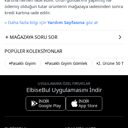
ödemiş olduğun tutar ürünlerin mağazaya iadesinden sonra
kredi kartına iade edilir.
»
Daha fazla bilgi için
Yardım Sayfasına
göz at
MAĞAZAYA SORU SOR
POPÜLER KOLEKSIYONLAR
Pasaklı Giyim
Pasaklı Giyim Gömlek
2. Ürüne 50 TL 
UYGULAMAYA ÖZEL FIRSATLAR
ElbiseBul Uygulamasını İndir
İNDİR
İNDİR
Google Play
App Store