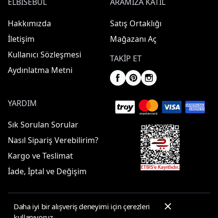
ELBISEBUL
ARAMIZA KATIL
Hakkımızda
Satış Ortaklığı
İletişim
Mağazanı Aç
Kullanıcı Sözleşmesi
TAKIP ET
Aydınlatma Metni
YARDIM
Sık Sorulan Sorular
Nasıl Sipariş Verebilirim?
Kargo ve Teslimat
İade, İptal ve Değişim
Daha iyi bir alışveriş deneyimi için çerezleri
© 2025 ElbiseBul -
Her Hakkı Saklıdır
kullanıyoruz.