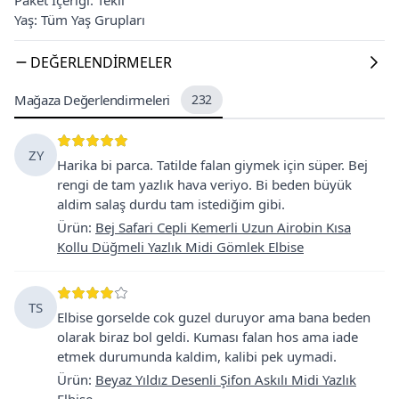
Yaş: Tüm Yaş Grupları
DEĞERLENDIRMELER
Mağaza Değerlendirmeleri
232
ZY
Harika bi parca. Tatilde falan giymek için süper. Bej
rengi de tam yazlık hava veriyo. Bi beden büyük
aldim salaş durdu tam istediğim gibi.
Ürün
:
Bej Safari Cepli Kemerli Uzun Airobin Kısa
Kollu Düğmeli Yazlık Midi Gömlek Elbise
TS
Elbise gorselde cok guzel duruyor ama bana beden
olarak biraz bol geldi. Kuması falan hos ama iade
etmek durumunda kaldim, kalibi pek uymadi.
Ürün
:
Beyaz Yıldız Desenli Şifon Askılı Midi Yazlık
Elbise