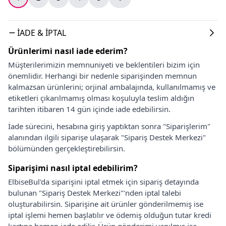
İADE & İPTAL
Ürünlerimi nasıl iade ederim?
Müşterilerimizin memnuniyeti ve beklentileri bizim için
önemlidir. Herhangi bir nedenle siparişinden memnun
kalmazsan ürünlerini; orjinal ambalajında, kullanılmamış ve
etiketleri çıkarılmamış olması koşuluyla teslim aldığın
tarihten itibaren 14 gün içinde iade edebilirsin.
İade sürecini, hesabına giriş yaptıktan sonra "Siparişlerim"
alanından ilgili siparişe ulaşarak "Sipariş Destek Merkezi"
bölümünden gerçekleştirebilirsin.
Siparişimi nasıl iptal edebilirim?
ElbiseBul'da siparişini iptal etmek için sipariş detayında
bulunan "Sipariş Destek Merkezi"'nden iptal talebi
oluşturabilirsin. Siparişine ait ürünler gönderilmemiş ise
iptal işlemi hemen başlatılır ve ödemiş olduğun tutar kredi
kartına hemen iade edilir. Ürün gönderimi yapılmış ise