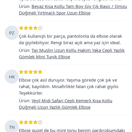
Ürün
:
Beyaz Kısa Kollu Tam Boy Giy Çık Basic / Omzu
Düğmeli Yırtmaçlı Spor Uzun Elbise
PZ
Çok kullanışlı bir parça, pantolonla da elbise olarak
da giyilebiliyor. Rengi biraz açık ama yaz için ideal.
Ürün
:
Taş Muslin Uzun Kollu Hakim Yaka Cepli Yazlık
Gömlek Mini Tunik Elbise
HK
Elbise çok asil duruyor. Yaşıma görede çok şık ve
rahat, bayıldım. Misafirlikte falan çok rahat giyilir.
Teşekkürler.
Ürün
:
Yeşil Midi Safari Cepli Kemerli Kısa Kollu
Düğmeli Uzun Yazlık Gömlek Elbise
TN
Elbise guzel de bu mint tonu benim gardırobumdaki