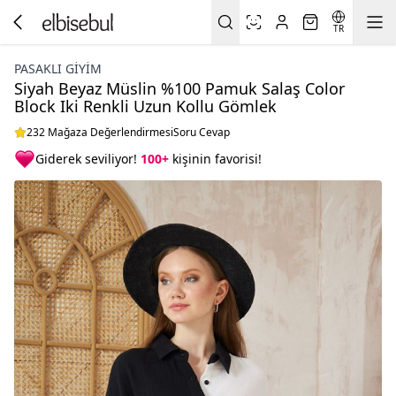
TR
PASAKLI GIYIM
Siyah Beyaz Müslin %100 Pamuk Salaş Color
Block Iki Renkli Uzun Kollu Gömlek
232 Mağaza Değerlendirmesi
Soru Cevap
Giderek seviliyor!
100+
kişinin favorisi!