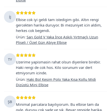
İJ
Elbise cok iyi geldi tam istedigim gibi. Altın rengi
gercekten harika duruyor. Bi mezuniyet icin aldim,
herkes cok begendi.
Ürün
:
Sarı Gold V Yaka İnce Askılı Yırtmaçlı Uzun
Pliseli / Özel Gün Abiye Elbise
TY
Uzerime yapismasin rahat olsun diyenlere birebir.
Haki rengi de cok hos. Kilo sorunum var dert
etmiyorum icinde.
Ürün
:
Haki Bol Kesim Polo Yaka Kısa Kollu Midi
Dizüstü Mini Elbise
ŞB
Minimal parcalara bayılıyorum. Bu elbise tam da
oyle, durusu cok sade ve şık. Beyaz rengide harika.