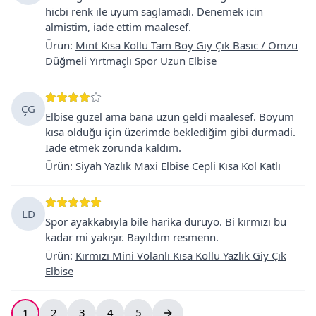
hicbi renk ile uyum saglamadı. Denemek icin
almistim, iade ettim maalesef.
Ürün
:
Mint Kısa Kollu Tam Boy Giy Çık Basic / Omzu
Düğmeli Yırtmaçlı Spor Uzun Elbise
ÇG
Elbise guzel ama bana uzun geldi maalesef. Boyum
kısa olduğu için üzerimde beklediğim gibi durmadi.
İade etmek zorunda kaldım.
Ürün
:
Siyah Yazlık Maxi Elbise Cepli Kısa Kol Katlı
LD
Spor ayakkabıyla bile harika duruyo. Bi kırmızı bu
kadar mi yakışır. Bayıldım resmenn.
Ürün
:
Kırmızı Mini Volanlı Kısa Kollu Yazlık Giy Çık
Elbise
1
2
3
4
5