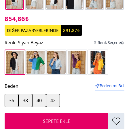
854,86₺
DİĞER PAZARYERLERİNDE
891,87₺
Renk
:
Siyah Beyaz
5 Renk Seçeneği
Beden
Bedenimi Bul
36
38
40
42
SEPETE EKLE