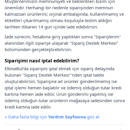
Müşterilerimizin memnuniyeti ve beklentileri bizim için
önemlidir. Herhangi bir nedenle siparişinden memnun
kalmazsan ürünlerini; orjinal ambalajında, kullanılmamış ve
etiketleri çıkarılmamış olması koşuluyla teslim aldığın
tarihten itibaren 14 gün içinde iade edebilirsin.
İade sürecini, hesabına giriş yaptıktan sonra "Siparişlerim"
alanından ilgili siparişe ulaşarak "Sipariş Destek Merkezi"
bölümünden gerçekleştirebilirsin.
Siparişimi nasıl iptal edebilirim?
ElbiseBul'da siparişini iptal etmek için sipariş detayında
bulunan "Sipariş Destek Merkezi"'nden iptal talebi
oluşturabilirsin. Siparişine ait ürünler gönderilmemiş ise
iptal işlemi hemen başlatılır ve ödemiş olduğun tutar kredi
kartına hemen iade edilir. Ürün gönderimi yapılmış ise
ödemiş olduğun tutar ürünlerin mağazaya iadesinden sonra
kredi kartına iade edilir.
»
Daha fazla bilgi için
Yardım Sayfasına
göz at