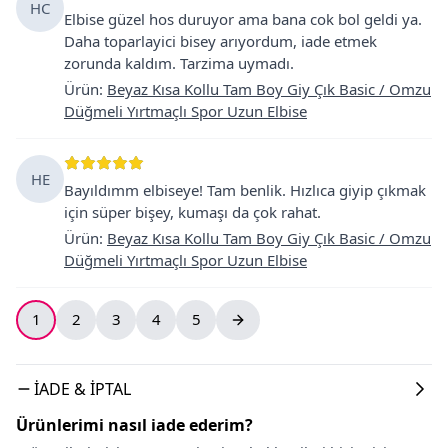
HC
Elbise güzel hos duruyor ama bana cok bol geldi ya.
Daha toparlayici bisey arıyordum, iade etmek
zorunda kaldım. Tarzima uymadı.
Ürün
:
Beyaz Kısa Kollu Tam Boy Giy Çık Basic / Omzu
Düğmeli Yırtmaçlı Spor Uzun Elbise
HE
Bayıldımm elbiseye! Tam benlik. Hızlıca giyip çıkmak
için süper bişey, kumaşı da çok rahat.
Ürün
:
Beyaz Kısa Kollu Tam Boy Giy Çık Basic / Omzu
Düğmeli Yırtmaçlı Spor Uzun Elbise
1
2
3
4
5
İADE & İPTAL
Ürünlerimi nasıl iade ederim?