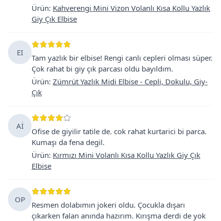
Ürün
:
Kahverengi Mini Vizon Volanlı Kısa Kollu Yazlık
Giy Çık Elbise
EI
Tam yazlık bir elbise! Rengi canlı cepleri olması süper.
Çok rahat bi giy çık parcası oldu bayıldım.
Ürün
:
Zümrüt Yazlık Midi Elbise - Cepli, Dokulu, Giy-
Çık
Aİ
Ofise de giyilir tatile de. cok rahat kurtarici bi parca.
Kumaşı da fena degil.
Ürün
:
Kırmızı Mini Volanlı Kısa Kollu Yazlık Giy Çık
Elbise
OP
Resmen dolabımın jokeri oldu. Çocukla dışarı
çıkarken falan anında hazırım. Kırışma derdi de yok