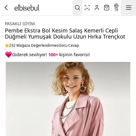
TR
PASAKLI GIYIM
Pembe Ekstra Bol Kesim Salaş Kemerli Cepli
Düğmeli Yumuşak Dokulu Uzun Hırka Trençkot
232 Mağaza Değerlendirmesi
Soru Cevap
Giderek seviliyor!
100+
kişinin favorisi!