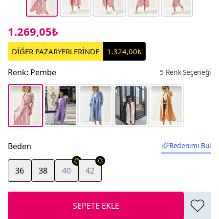
1.269,05₺
DİĞER PAZARYERLERİNDE
1.324,00₺
Renk
:
Pembe
5 Renk Seçeneği
Beden
Bedenimi Bul
36
38
40
42
SEPETE EKLE