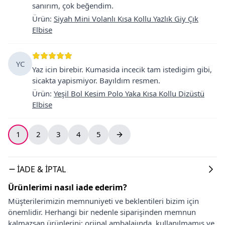
sanırım, çok beğendim.
Ürün
:
Siyah Mini Volanlı Kısa Kollu Yazlık Giy Çık
Elbise
YC
Yaz icin birebir. Kumasida incecik tam istedigim gibi,
sicakta yapismiyor. Bayıldım resmen.
Ürün
:
Yeşil Bol Kesim Polo Yaka Kısa Kollu Dizüstü
Elbise
1
2
3
4
5
İADE & İPTAL
Ürünlerimi nasıl iade ederim?
Müşterilerimizin memnuniyeti ve beklentileri bizim için
önemlidir. Herhangi bir nedenle siparişinden memnun
kalmazsan ürünlerini; orjinal ambalajında, kullanılmamış ve