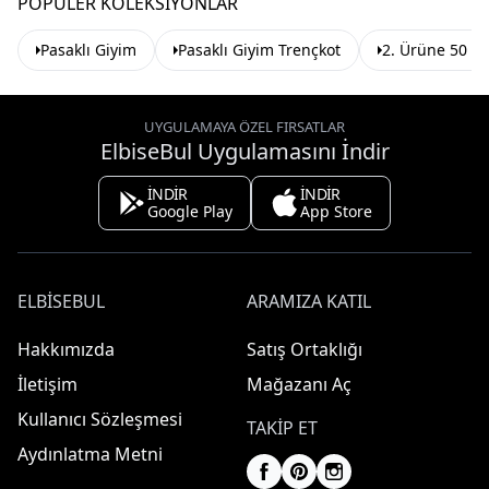
POPÜLER KOLEKSIYONLAR
Pasaklı Giyim
Pasaklı Giyim Trençkot
2. Ürüne 50 TL
UYGULAMAYA ÖZEL FIRSATLAR
ElbiseBul Uygulamasını İndir
İNDİR
İNDİR
Google Play
App Store
ELBISEBUL
ARAMIZA KATIL
Hakkımızda
Satış Ortaklığı
İletişim
Mağazanı Aç
Kullanıcı Sözleşmesi
TAKIP ET
Aydınlatma Metni