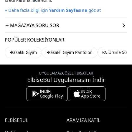
»
Daha fazla bilgi için
Yardım Sayfasına
göz at
MAĞAZAYA SORU SOR
POPÜLER KOLEKSIYONLAR
Pasaklı Giyim
Pasaklı Giyim Pantolon
2. Ürüne 50 T
UYGULAMAYA ÖZEL FIRSATLAR
ElbiseBul Uygulamasını İndir
İNDİR
İNDİR
Google Play
App Store
ELBISEBUL
ARAMIZA KATIL