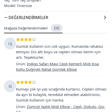
Model: Oversize
DEĞERLENDIRMELER
Mağaza Değerlendirmeleri
232
ÜJ
Günlük kullanm icin cok uygun. Kumasida rahatsız
etmiyor. Diz altı boyu ve cepleri olması benm için
artı. Teşekkürler.
Ürün
:
İndigo Safari Mavi Cepli Kemerli Midi Kısa
Kollu Düğmeli Rahat Gömlek Elbise
Sİ
Kumaşı çok iyi yaz sıcağında kurtarıcı. Cepleri olması
da ayrı bi kolaylık, tereddüt etmeden alabilirsiniz.
Günlük kullanım için harika.
Ürün
:
Zümrüt Yazlık Midi Elbise - Cepli, Dokulu, Giy-
Çık