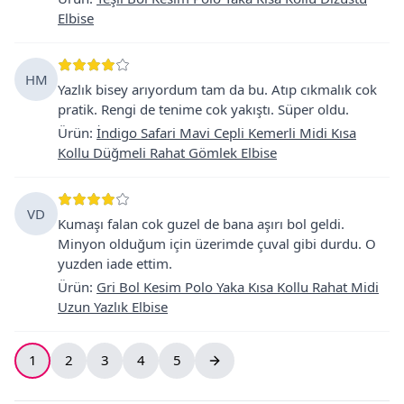
Elbise
HM
Yazlık bisey arıyordum tam da bu. Atıp cıkmalık cok
pratik. Rengi de tenime cok yakıştı. Süper oldu.
Ürün
:
İndigo Safari Mavi Cepli Kemerli Midi Kısa
Kollu Düğmeli Rahat Gömlek Elbise
VD
Kumaşı falan cok guzel de bana aşırı bol geldi.
Minyon olduğum için üzerimde çuval gibi durdu. O
yuzden iade ettim.
Ürün
:
Gri Bol Kesim Polo Yaka Kısa Kollu Rahat Midi
Uzun Yazlık Elbise
1
2
3
4
5