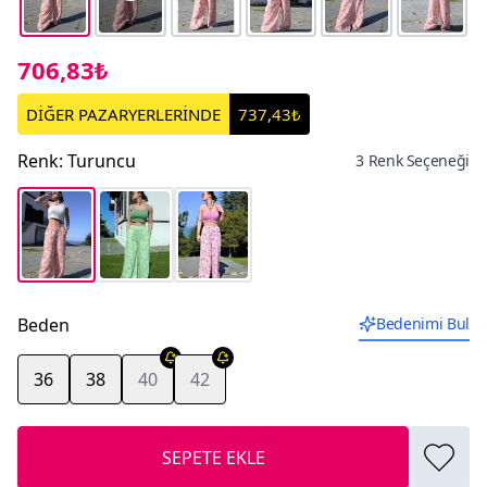
706,83₺
DİĞER PAZARYERLERİNDE
737,43₺
Renk
:
Turuncu
3 Renk Seçeneği
Beden
Bedenimi Bul
36
38
40
42
SEPETE EKLE