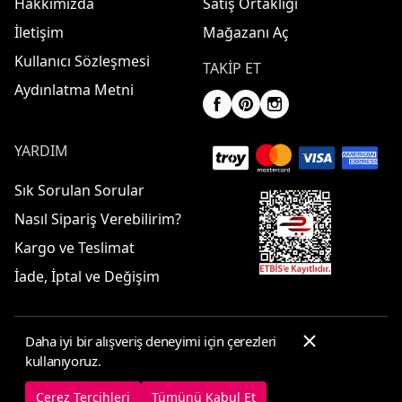
Hakkımızda
Satış Ortaklığı
İletişim
Mağazanı Aç
Kullanıcı Sözleşmesi
TAKIP ET
Aydınlatma Metni
YARDIM
Sık Sorulan Sorular
Nasıl Sipariş Verebilirim?
Kargo ve Teslimat
İade, İptal ve Değişim
Daha iyi bir alışveriş deneyimi için çerezleri
© 2025 ElbiseBul -
Her Hakkı Saklıdır
kullanıyoruz.
Çerez Tercihleri
Çerez Politikası
Çerez Tercihleri
Tümünü Kabul Et