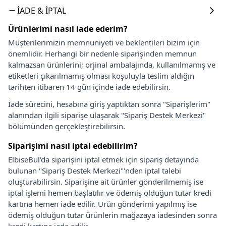
İADE & İPTAL
Ürünlerimi nasıl iade ederim?
Müşterilerimizin memnuniyeti ve beklentileri bizim için
önemlidir. Herhangi bir nedenle siparişinden memnun
kalmazsan ürünlerini; orjinal ambalajında, kullanılmamış ve
etiketleri çıkarılmamış olması koşuluyla teslim aldığın
tarihten itibaren 14 gün içinde iade edebilirsin.
İade sürecini, hesabına giriş yaptıktan sonra "Siparişlerim"
alanından ilgili siparişe ulaşarak "Sipariş Destek Merkezi"
bölümünden gerçekleştirebilirsin.
Siparişimi nasıl iptal edebilirim?
ElbiseBul'da siparişini iptal etmek için sipariş detayında
bulunan "Sipariş Destek Merkezi"'nden iptal talebi
oluşturabilirsin. Siparişine ait ürünler gönderilmemiş ise
iptal işlemi hemen başlatılır ve ödemiş olduğun tutar kredi
kartına hemen iade edilir. Ürün gönderimi yapılmış ise
ödemiş olduğun tutar ürünlerin mağazaya iadesinden sonra
kredi kartına iade edilir.