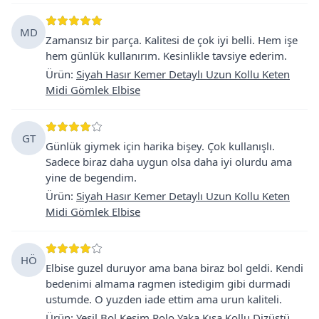
MD
Zamansız bir parça. Kalitesi de çok iyi belli. Hem işe
hem günlük kullanırım. Kesinlikle tavsiye ederim.
Ürün
:
Siyah Hasır Kemer Detaylı Uzun Kollu Keten
Midi Gömlek Elbise
GT
Günlük giymek için harika bişey. Çok kullanışlı.
Sadece biraz daha uygun olsa daha iyi olurdu ama
yine de begendim.
Ürün
:
Siyah Hasır Kemer Detaylı Uzun Kollu Keten
Midi Gömlek Elbise
HÖ
Elbise guzel duruyor ama bana biraz bol geldi. Kendi
bedenimi almama ragmen istedigim gibi durmadi
ustumde. O yuzden iade ettim ama urun kaliteli.
Ürün
:
Yeşil Bol Kesim Polo Yaka Kısa Kollu Dizüstü