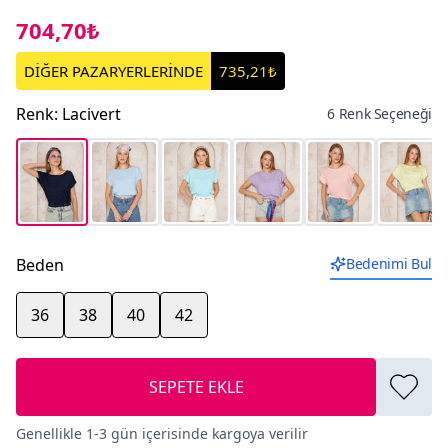
704,70₺
DİĞER PAZARYERLERİNDE
735,21₺
Renk
:
Lacivert
6 Renk Seçeneği
Beden
Bedenimi Bul
36
38
40
42
SEPETE EKLE
Genellikle 1-3 gün içerisinde kargoya verilir