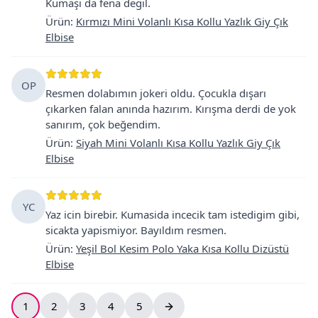
Kumaşı da fena degil.
Ürün
:
Kırmızı Mini Volanlı Kısa Kollu Yazlık Giy Çık
Elbise
OP
Resmen dolabımın jokeri oldu. Çocukla dışarı
çıkarken falan anında hazırım. Kırışma derdi de yok
sanırım, çok beğendim.
Ürün
:
Siyah Mini Volanlı Kısa Kollu Yazlık Giy Çık
Elbise
YC
Yaz icin birebir. Kumasida incecik tam istedigim gibi,
sicakta yapismiyor. Bayıldım resmen.
Ürün
:
Yeşil Bol Kesim Polo Yaka Kısa Kollu Dizüstü
Elbise
1
2
3
4
5