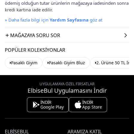
ödemiş olduğun tutar ürünlerin mağazaya iadesinden sonra
kredi kartına iade edilir.
»
Daha fazla bilgi için
Yardım Sayfasına
göz at
MAĞAZAYA SORU SOR
POPÜLER KOLEKSIYONLAR
Pasaklı Giyim
Pasaklı Giyim Bluz
2. Ürüne 50 TL İnd
UYGULAMAYA ÖZEL FIRSATLAR
ElbiseBul Uygulamasını İndir
İNDİR
İNDİR
Google Play
App Store
ELBISEBUL
ARAMIZA KATIL