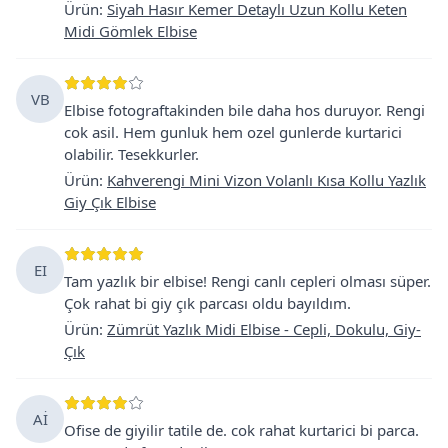
Ürün
:
Siyah Hasır Kemer Detaylı Uzun Kollu Keten
Midi Gömlek Elbise
VB
Elbise fotograftakinden bile daha hos duruyor. Rengi
cok asil. Hem gunluk hem ozel gunlerde kurtarici
olabilir. Tesekkurler.
Ürün
:
Kahverengi Mini Vizon Volanlı Kısa Kollu Yazlık
Giy Çık Elbise
EI
Tam yazlık bir elbise! Rengi canlı cepleri olması süper.
Çok rahat bi giy çık parcası oldu bayıldım.
Ürün
:
Zümrüt Yazlık Midi Elbise - Cepli, Dokulu, Giy-
Çık
Aİ
Ofise de giyilir tatile de. cok rahat kurtarici bi parca.