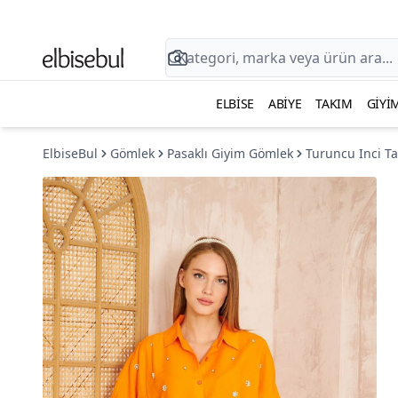
ELBISE
ABIYE
TAKIM
GIYI
ElbiseBul
Gömlek
Pasaklı Giyim Gömlek
Turuncu Inci T