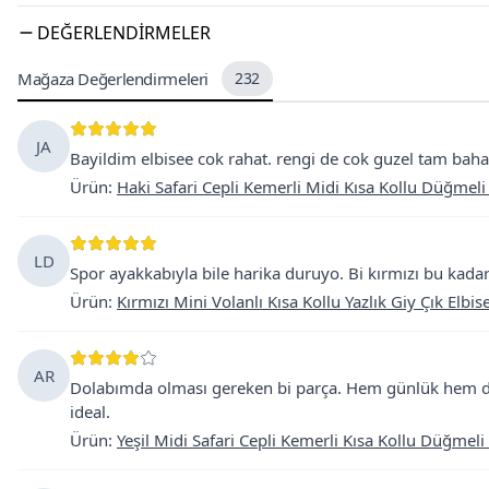
DEĞERLENDIRMELER
Mağaza Değerlendirmeleri
232
JA
Bayildim elbisee cok rahat. rengi de cok guzel tam bahar
Ürün
:
Haki Safari Cepli Kemerli Midi Kısa Kollu Düğmel
LD
Spor ayakkabıyla bile harika duruyo. Bi kırmızı bu kada
Ürün
:
Kırmızı Mini Volanlı Kısa Kollu Yazlık Giy Çık Elbis
AR
Dolabımda olması gereken bi parça. Hem günlük hem daha
ideal.
Ürün
:
Yeşil Midi Safari Cepli Kemerli Kısa Kollu Düğmel