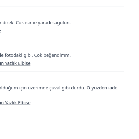
y direk. Cok isime yaradi sagolun.
e
i de fotodaki gibi. Çok beğendimm.
n Yazlık Elbise
 olduğum için üzerimde çuval gibi durdu. O yuzden iade
n Yazlık Elbise