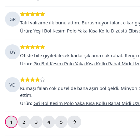
GR
Tatil valizime ilk bunu attim. Burusmuyor falan, cikar gi
Ürün
:
Yeşil Bol Kesim Polo Yaka Kısa Kollu Dizüstü Elbis
ÜY
Ofiste bile giyilebilecek kadar şık ama cok rahat. Reng
Ürün
:
Gri Bol Kesim Polo Yaka Kısa Kollu Rahat Midi Uzu
VD
Kumaşı falan cok guzel de bana aşırı bol geldi. Minyon
ettim.
Ürün
:
Gri Bol Kesim Polo Yaka Kısa Kollu Rahat Midi Uzu
1
2
3
4
5