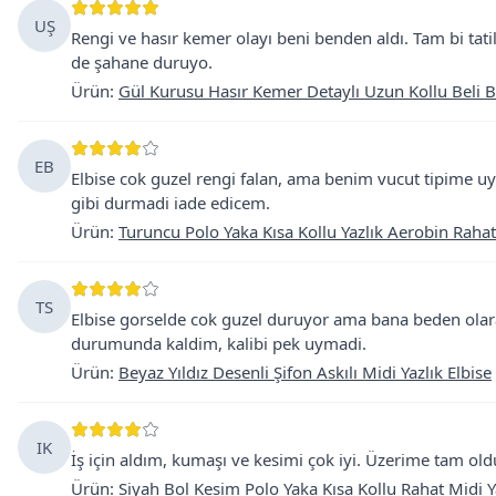
UŞ
Rengi ve hasır kemer olayı beni benden aldı. Tam bi ta
de şahane duruyo.
Ürün
:
Gül Kurusu Hasır Kemer Detaylı Uzun Kollu Beli 
EB
Elbise cok guzel rengi falan, ama benim vucut tipime 
gibi durmadi iade edicem.
Ürün
:
Turuncu Polo Yaka Kısa Kollu Yazlık Aerobin Rahat
TS
Elbise gorselde cok guzel duruyor ama bana beden olar
durumunda kaldim, kalibi pek uymadi.
Ürün
:
Beyaz Yıldız Desenli Şifon Askılı Midi Yazlık Elbise
IK
İş için aldım, kumaşı ve kesimi çok iyi. Üzerime tam oldu
Ürün
:
Siyah Bol Kesim Polo Yaka Kısa Kollu Rahat Midi Ya