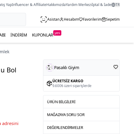
atış Yap
Influencer & Affiliate
Hakkımızda
Yardım Merkezi
İptal & İade
TR
Asistan
Hesabım
Favorilerim
Sepetim
yeni
ABI
İNDIRIM
KUPONLAR
ömlek
Pasaklı Giyim
lu Bol
ÜCRETSIZ KARGO
9.600₺ üzeri siparişlerde
ÜRÜN BILGILERI
MAĞAZAYA SORU SOR
 adresini
DEĞERLENDIRMELER