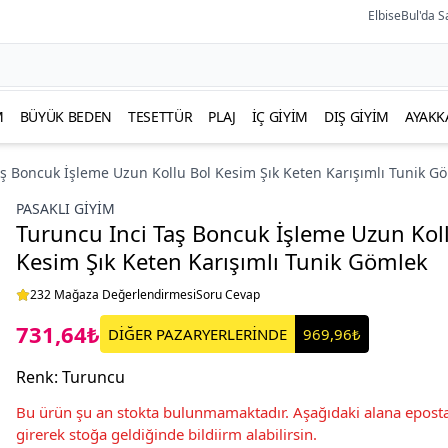
ElbiseBul'da S
M
BÜYÜK BEDEN
TESETTÜR
PLAJ
İÇ GIYIM
DIŞ GIYIM
AYAKK
aş Boncuk İşleme Uzun Kollu Bol Kesim Şık Keten Karışımlı Tunik G
PASAKLI GIYIM
Turuncu Inci Taş Boncuk İşleme Uzun Kol
Kesim Şık Keten Karışımlı Tunik Gömlek
232 Mağaza Değerlendirmesi
Soru Cevap
731,64₺
DİĞER PAZARYERLERİNDE
969,96₺
Renk
:
Turuncu
Bu ürün şu an stokta bulunmamaktadır. Aşağıdaki alana eposta
girerek stoğa geldiğinde bildiirm alabilirsin.