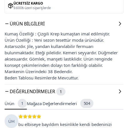
ÜCRETSIZ KARGO
9.600₺ üzeri siparişlerde
ÜRÜN BILGILERI
Kumaş Özelliği : Çizgili Krep kumaştan imal edilmiştir.
Ürün Özelliği : Yeni sezon tesettür moda ürünüdür.
Astarsızdır. Jile, yandan kullanılabilir fermuarı
bulunmaktadır. Eteği pilelidir. Kemeri seyyardır. Düğmeler
aksesuardır. Gömlek, manşeti lastiklidir. Ürün renginde
konsept çekimlerinden dolayı ton farklılığı olabilir.
Mankenin Üzerindeki 38 Bedendir.
Beden Tablosu Resimlerde Mevcuttur.
DEĞERLENDIRMELER
1
Ürün
1
Mağaza Değerlendirmeleri
504
ÜH
bu elbiseye bayıldım kesinlikle kendi bedeninizi