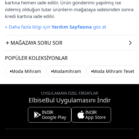
kartına hemen iade edilir. Ürün gönderimi yapılmış ise
ödemiş olduğun tutar ürünlerin mağazaya iadesinden sonra
kredi kartına iade edilir.
»
Daha fazla bilgi için
Yardım Sayfasına
göz at
MAĞAZAYA SORU SOR
POPÜLER KOLEKSIYONLAR
Moda Mihram
Modamihram
Moda Mihram Tesettür
UYGULAMAYA ÖZEL FIRSATLAR
ElbiseBul Uygulamasını İndir
İNDİR
İNDİR
Google Play
App Store