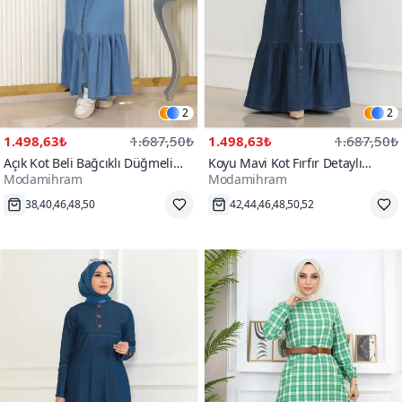
2
2
1.498,63₺
1.687,50₺
1.498,63₺
1.687,50₺
Açık Kot Beli Bağcıklı Düğmeli
Koyu Mavi Kot Fırfır Detaylı
Modamihram
Modamihram
Mavi Spor Elbise
Elbise
1000+
400+
38,40,46,48,50
42,44,46,48,50,52