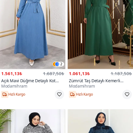
2
1.561,13₺
1.687,50₺
1.061,13₺
1.187,50₺
Açık Mavi Düğme Detaylı Kot
Zümrüt Taş Detaylı Kemerli
Modamihram
Modamihram
Elbise
Elbise
Hızlı Kargo
Hızlı Kargo