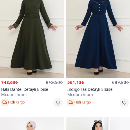
748,63₺
812,50₺
561,13₺
687,50₺
Haki Dantel Detaylı Elbise
İndigo Taş Detaylı Elbise
Modamihram
Modamihram
Hızlı Kargo
Hızlı Kargo