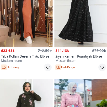
623,63₺
712,50₺
811,13₺
875,00₺
Taba Kolları Desenli Triko Elbise
Siyah Kemerli Puantiyeli Elbise
Modamihram
Modamihram
Hızlı Kargo
Hızlı Kargo