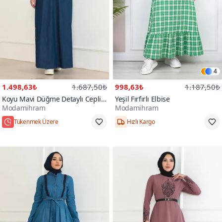
4
1.498,63₺
1.687,50₺
998,63₺
1.187,50₺
Koyu Mavi Düğme Detaylı Cepli
Yeşil Fırfırlı Elbise
Modamihram
Modamihram
Kot Elbise
Tükenmek Üzere
Hızlı Kargo