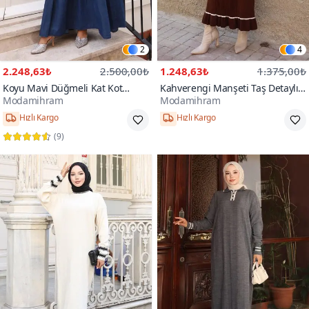
2
4
2.248,63₺
2.500,00₺
1.248,63₺
1.375,00₺
Koyu Mavi Düğmeli Kat Kot
Kahverengi Manşeti Taş Detaylı
Modamihram
Modamihram
Tesettür Elbise
Triko Tesettür Elbise
38,40,42,44,46,48
STANDART
(
9
)