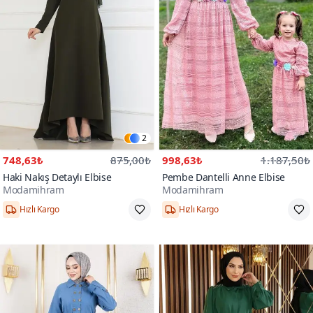
2
748,63₺
875,00₺
998,63₺
1.187,50₺
Haki Nakış Detaylı Elbise
Pembe Dantelli Anne Elbise
Modamihram
Modamihram
Hızlı Kargo
Hızlı Kargo