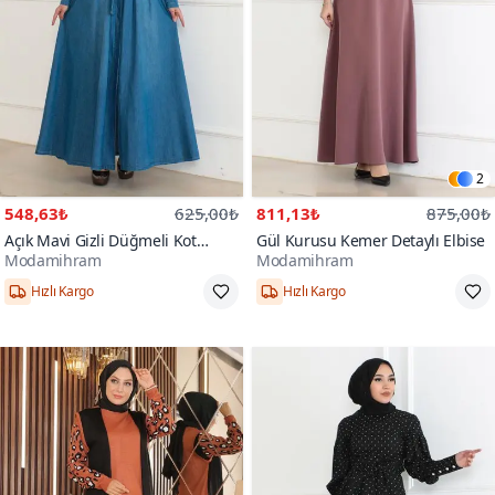
2
548,63₺
625,00₺
811,13₺
875,00₺
Açık Mavi Gizli Düğmeli Kot
Gül Kurusu Kemer Detaylı Elbise
Modamihram
Modamihram
Elbise
Hızlı Kargo
Hızlı Kargo