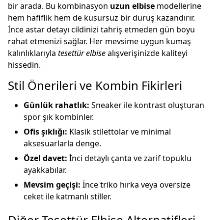
bir arada. Bu kombinasyon
uzun elbise
modellerine
hem hafiflik hem de kusursuz bir duruş kazandırır.
İnce astar detayı cildinizi tahriş etmeden gün boyu
rahat etmenizi sağlar. Her mevsime uygun kumaş
kalınlıklarıyla
tesettür elbise
alışverişinizde kaliteyi
hissedin.
Stil Önerileri ve Kombin Fikirleri
Günlük rahatlık:
Sneaker ile kontrast oluşturan
spor şık kombinler.
Ofis şıklığı:
Klasik stilettolar ve minimal
aksesuarlarla denge.
Özel davet:
İnci detaylı çanta ve zarif topuklu
ayakkabılar.
Mevsim geçişi:
İnce triko hırka veya oversize
ceket ile katmanlı stiller.
Diğer Tesettür Elbise Alternatifleri