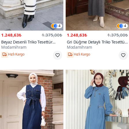
4
4
1.248,63₺
1.375,00₺
1.248,63₺
1.375,00₺
Beyaz Desenli Triko Tesettür
Gri Düğme Detaylı Triko Tesettür
Modamihram
Modamihram
Elbise
Elbise
STANDART
STANDART