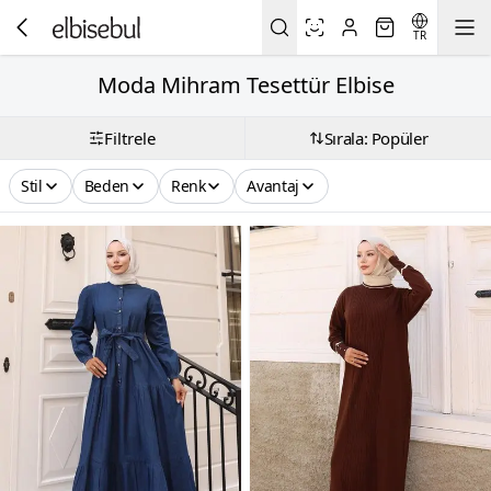
TR
Moda Mihram Tesettür Elbise
Filtrele
Sırala: Popüler
Stil
Beden
Renk
Avantaj