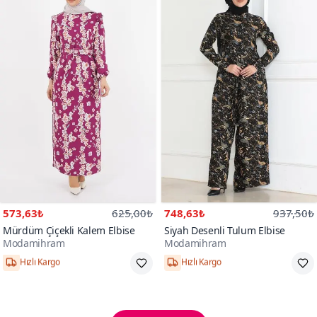
573,63₺
625,00₺
748,63₺
937,50₺
Mürdüm Çiçekli Kalem Elbise
Siyah Desenli Tulum Elbise
Modamihram
Modamihram
Hızlı Kargo
Hızlı Kargo