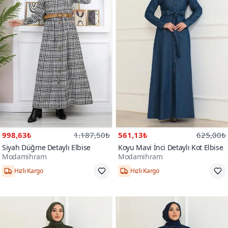
998,63₺
1.187,50₺
561,13₺
625,00₺
Siyah Düğme Detaylı Elbise
Koyu Mavi İnci Detaylı Kot Elbise
Modamihram
Modamihram
Hızlı Kargo
Hızlı Kargo