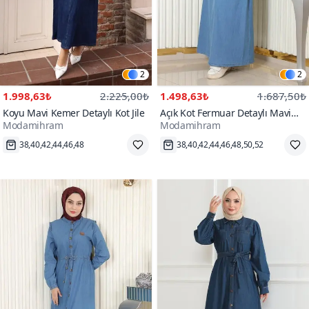
2
2
1.998,63₺
2.225,00₺
1.498,63₺
1.687,50₺
Koyu Mavi Kemer Detaylı Kot Jile
Açık Kot Fermuar Detaylı Mavi
Modamihram
Modamihram
Spor Elbise
100+
1000+
38,40,42,44,46,48
38,40,42,44,46,48,50,52