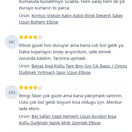
Kumasida bunaltmiyo sicakta. Hem salaş hem de şık
duruyo kurtarıcı bi parca.
Ürün
:
Kırmızı Viskon Kalın Askılı Etnik Desenli Salaş
Uzun Bohem Elbise
HC
Elbise güzel hos duruyor ama bana cok bol geldi ya.
Daha toparlayici bisey arıyordum, iade etmek
zorunda kaldım. Tarzima uymadı.
Ürün
:
Beyaz Kısa Kollu Tam Boy Giy Çık Basic / Omzu
Düğmeli Yırtmaçlı Spor Uzun Elbise
ÜO
Rengi falan çok güzel ama bana yakışmadı sanirim.
Üstü çok bol geldi boyum kısa oldugu için. Mecbur
iade ettim.
Ürün
:
Bej Safari Cepli Kemerli Uzun Airobin Kısa
Kollu Düğmeli Yazlık Midi Gömlek Elbise