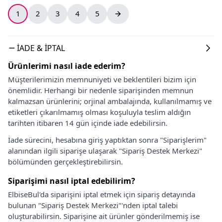
1
2
3
4
5
İADE & İPTAL
Ürünlerimi nasıl iade ederim?
Müşterilerimizin memnuniyeti ve beklentileri bizim için
önemlidir. Herhangi bir nedenle siparişinden memnun
kalmazsan ürünlerini; orjinal ambalajında, kullanılmamış ve
etiketleri çıkarılmamış olması koşuluyla teslim aldığın
tarihten itibaren 14 gün içinde iade edebilirsin.
İade sürecini, hesabına giriş yaptıktan sonra "Siparişlerim"
alanından ilgili siparişe ulaşarak "Sipariş Destek Merkezi"
bölümünden gerçekleştirebilirsin.
Siparişimi nasıl iptal edebilirim?
ElbiseBul'da siparişini iptal etmek için sipariş detayında
bulunan "Sipariş Destek Merkezi"'nden iptal talebi
oluşturabilirsin. Siparişine ait ürünler gönderilmemiş ise