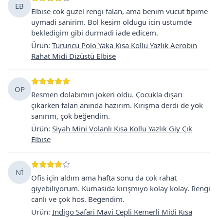
EB
Elbise cok guzel rengi falan, ama benim vucut tipime
uymadi sanirim. Bol kesim oldugu icin ustumde
bekledigim gibi durmadi iade edicem.
Ürün
:
Turuncu Polo Yaka Kısa Kollu Yazlık Aerobin
Rahat Midi Dizüstü Elbise
OP
Resmen dolabımın jokeri oldu. Çocukla dışarı
çıkarken falan anında hazırım. Kırışma derdi de yok
sanırım, çok beğendim.
Ürün
:
Siyah Mini Volanlı Kısa Kollu Yazlık Giy Çık
Elbise
Nİ
Ofis için aldım ama hafta sonu da cok rahat
giyebiliyorum. Kumasida kırışmıyo kolay kolay. Rengi
canlı ve çok hos. Begendim.
Ürün
:
İndigo Safari Mavi Cepli Kemerli Midi Kısa