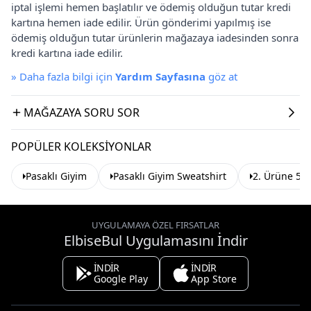
iptal işlemi hemen başlatılır ve ödemiş olduğun tutar kredi
kartına hemen iade edilir. Ürün gönderimi yapılmış ise
ödemiş olduğun tutar ürünlerin mağazaya iadesinden sonra
kredi kartına iade edilir.
»
Daha fazla bilgi için
Yardım Sayfasına
göz at
MAĞAZAYA SORU SOR
POPÜLER KOLEKSIYONLAR
Pasaklı Giyim
Pasaklı Giyim Sweatshirt
2. Ürüne 50 
UYGULAMAYA ÖZEL FIRSATLAR
ElbiseBul Uygulamasını İndir
İNDİR
İNDİR
Google Play
App Store