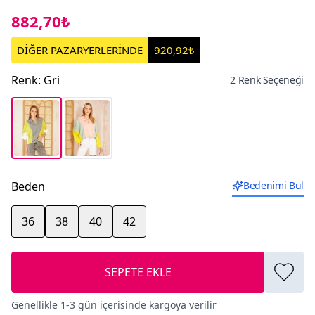
882,70₺
DİĞER PAZARYERLERİNDE
920,92₺
Renk
:
Gri
2 Renk Seçeneği
Beden
Bedenimi Bul
36
38
40
42
SEPETE EKLE
Genellikle 1-3 gün içerisinde kargoya verilir