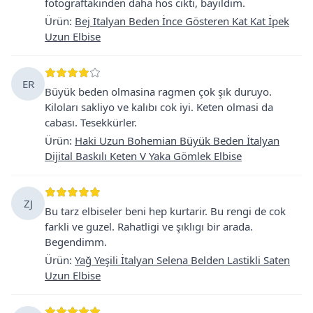
fotograftakinden daha hos cıktı, bayıldım.
Ürün
:
Bej Italyan Beden İnce Gösteren Kat Kat İpek
Uzun Elbise
ER
Büyük beden olmasina ragmen çok şık duruyo.
Kiloları sakliyo ve kalıbı cok iyi. Keten olmasi da
cabası. Tesekkürler.
Ürün
:
Haki Uzun Bohemian Büyük Beden İtalyan
Dijital Baskılı Keten V Yaka Gömlek Elbise
ZJ
Bu tarz elbiseler beni hep kurtarir. Bu rengi de cok
farkli ve guzel. Rahatligi ve şıklıgı bir arada.
Begendimm.
Ürün
:
Yağ Yeşili İtalyan Selena Belden Lastikli Saten
Uzun Elbise