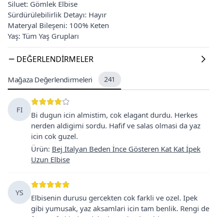
Siluet: Gömlek Elbise
Sürdürülebilirlik Detayı: Hayır
Materyal Bileşeni: 100% Keten
Yaş: Tüm Yaş Grupları
DEĞERLENDIRMELER
Mağaza Değerlendirmeleri
241
FI
Bi dugun icin almistim, cok elagant durdu. Herkes
nerden aldigimi sordu. Hafif ve salas olmasi da yaz
icin cok guzel.
Ürün
:
Bej Italyan Beden İnce Gösteren Kat Kat İpek
Uzun Elbise
YS
Elbisenin durusu gercekten cok farkli ve ozel. Ipek
gibi yumusak, yaz aksamlari icin tam benlik. Rengi de