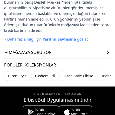
bulunan "Sipariş Destek Merkezi"'nden iptal talebi
oluşturabilirsin. Siparişine ait ürünler gönderilmemiş ise
iptal işlemi hemen başlatılır ve ödemiş olduğun tutar kredi
kartına hemen iade edilir. Ürün gönderimi yapılmış ise
ödemiş olduğun tutar ürünlerin mağazaya iadesinden sonra
kredi kartına iade edilir.
»
Daha fazla bilgi için
Yardım Sayfasına
göz at
MAĞAZAYA SORU SOR
POPÜLER KOLEKSIYONLAR
Eren Style
Bohem Stil
Eren Style Elbise
Bohem 
UYGULAMAYA ÖZEL FIRSATLAR
ElbiseBul Uygulamasını İndir
İNDİR
İNDİR
Google Play
App Store