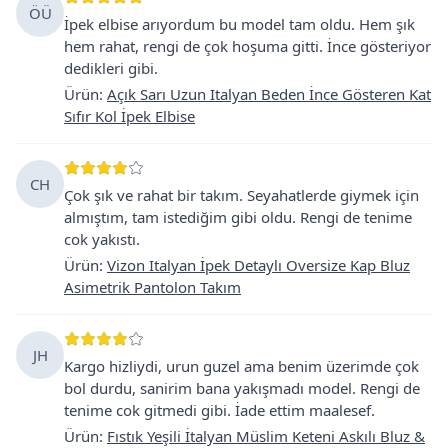
ÖÜ
İpek elbise arıyordum bu model tam oldu. Hem şık
hem rahat, rengi de çok hoşuma gitti. İnce gösteriyor
dedikleri gibi.
Ürün
:
Açık Sarı Uzun Italyan Beden İnce Gösteren Kat
Sıfır Kol İpek Elbise
CH
Çok şık ve rahat bir takım. Seyahatlerde giymek için
almıştım, tam istediğim gibi oldu. Rengi de tenime
cok yakıstı.
Ürün
:
Vizon Italyan İpek Detaylı Oversize Kap Bluz
Asimetrik Pantolon Takım
JH
Kargo hizliydi, urun guzel ama benim üzerimde çok
bol durdu, sanirim bana yakışmadı model. Rengi de
tenime cok gitmedi gibi. İade ettim maalesef.
Ürün
:
Fıstık Yeşili İtalyan Müslim Keteni Askılı Bluz &