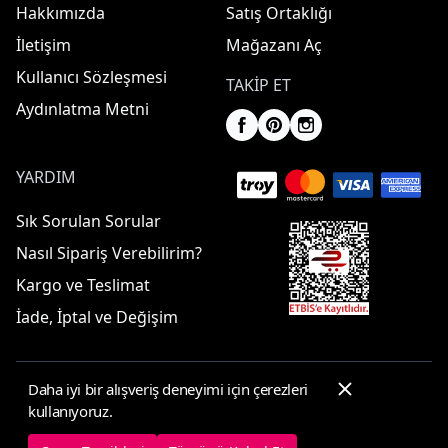
Hakkımızda
Satış Ortaklığı
İletişim
Mağazanı Aç
Kullanıcı Sözleşmesi
TAKIP ET
Aydınlatma Metni
YARDIM
Sık Sorulan Sorular
Nasıl Sipariş Verebilirim?
Kargo ve Teslimat
İade, İptal ve Değişim
Daha iyi bir alışveriş deneyimi için çerezleri
© 2025 ElbiseBul -
Her Hakkı Saklıdır
kullanıyoruz.
Çerez Tercihleri
Çerez Politikası