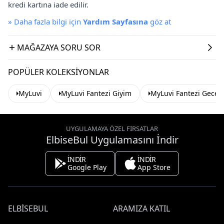
kredi kartına iade edilir.
»
Daha fazla bilgi için
Yardım Sayfasına
göz at
MAĞAZAYA SORU SOR
POPÜLER KOLEKSIYONLAR
MyLuvi
MyLuvi Fantezi Giyim
MyLuvi Fantezi Geceli
UYGULAMAYA ÖZEL FIRSATLAR
ElbiseBul Uygulamasını İndir
İNDİR
İNDİR
Google Play
App Store
ELBISEBUL
ARAMIZA KATIL