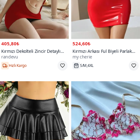
405,80₺
524,60₺
Kırmızı Dekolteli Zincir Detaylı
Kırmızı Arkası Ful Biyeli Parlak
randevu
my cherie
Babydoll
Deri Görünümlü Elbise
700+
Hızlı Kargo
S/M,4XL