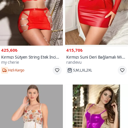
425,60₺
415,70₺
Kırmızı Sütyen String Etek İnci
Kırmızı Suni Deri Bağlamalı Mini
my cherie
randevu
Detaylı Takım
Elbise Kolluk Seti
50+
Hızlı Kargo
S,M,L,XL,2XL