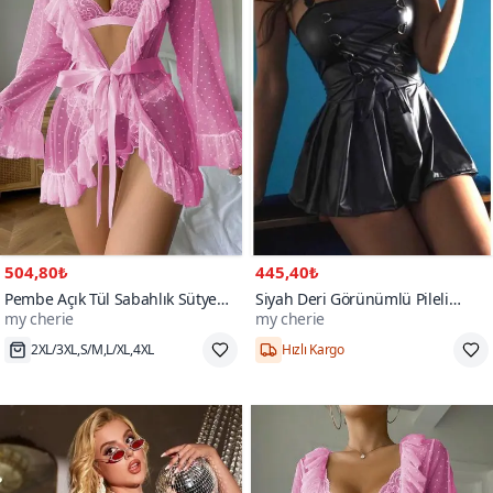
504,80₺
445,40₺
Pembe Açık Tül Sabahlık Sütyen
Siyah Deri Görünümlü Pileli
my cherie
my cherie
Külot Gecelik Takım
Aksesuar Bağlamalı Mini Elbise
300+
Gecelik
2XL/3XL,S/M,L/XL,4XL
Hızlı Kargo