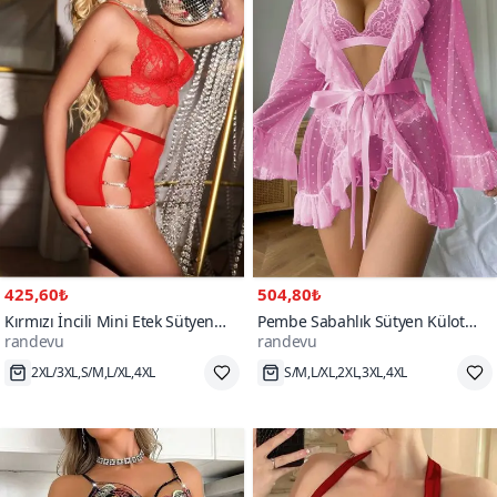
425,60₺
504,80₺
Kırmızı İncili Mini Etek Sütyen
Pembe Sabahlık Sütyen Külot
randevu
randevu
String Gecelik Takım
Parça Takım
80+
200+
2XL/3XL,S/M,L/XL,4XL
S/M,L/XL,2XL,3XL,4XL