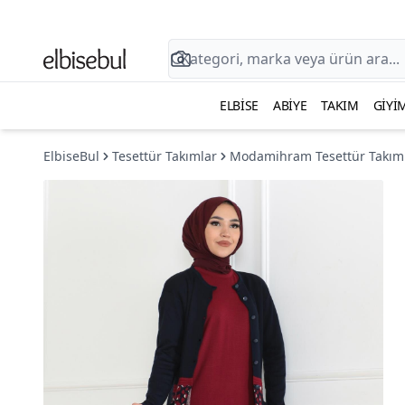
ELBISE
ABIYE
TAKIM
GIYI
ElbiseBul
Tesettür Takımlar
Modamihram Tesettür Takım