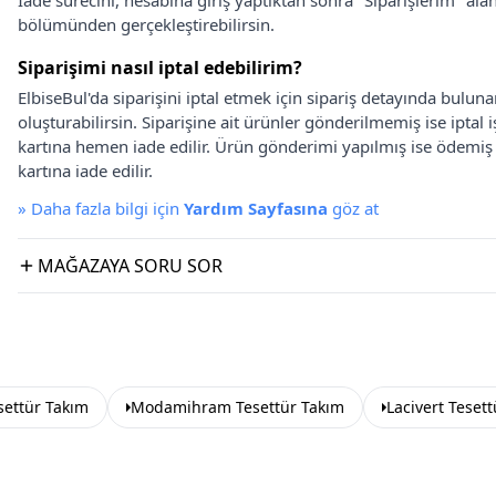
İade sürecini, hesabına giriş yaptıktan sonra "Siparişlerim" alan
bölümünden gerçekleştirebilirsin.
Siparişimi nasıl iptal edebilirim?
ElbiseBul'da siparişini iptal etmek için sipariş detayında bulun
oluşturabilirsin. Siparişine ait ürünler gönderilmemiş ise iptal
kartına hemen iade edilir. Ürün gönderimi yapılmış ise ödemi
kartına iade edilir.
»
Daha fazla bilgi için
Yardım Sayfasına
göz at
MAĞAZAYA SORU SOR
ettür Takım
Modamihram Tesettür Takım
Lacivert Teset