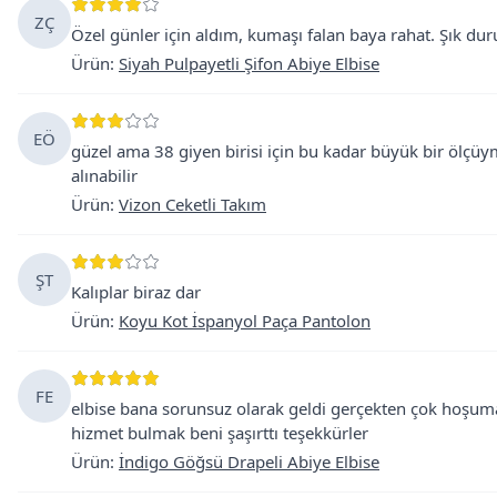
ZÇ
Özel günler için aldım, kumaşı falan baya rahat. Şık du
Ürün
:
Siyah Pulpayetli Şifon Abiye Elbise
EÖ
güzel ama 38 giyen birisi için bu kadar büyük bir ölçüy
alınabilir
Ürün
:
Vizon Ceketli Takım
ŞT
Kalıplar biraz dar
Ürün
:
Koyu Kot İspanyol Paça Pantolon
FE
elbise bana sorunsuz olarak geldi gerçekten çok hoşuma g
hizmet bulmak beni şaşırttı teşekkürler
Ürün
:
İndigo Göğsü Drapeli Abiye Elbise