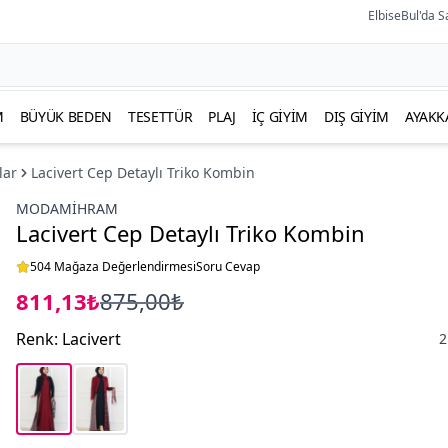
ElbiseBul'da S
M
BÜYÜK BEDEN
TESETTÜR
PLAJ
İÇ GIYIM
DIŞ GIYIM
AYAKK
lar
Lacivert Cep Detaylı Triko Kombin
MODAMIHRAM
Lacivert Cep Detaylı Triko Kombin
504 Mağaza Değerlendirmesi
Soru Cevap
811,13₺
875,00₺
Renk
:
Lacivert
2