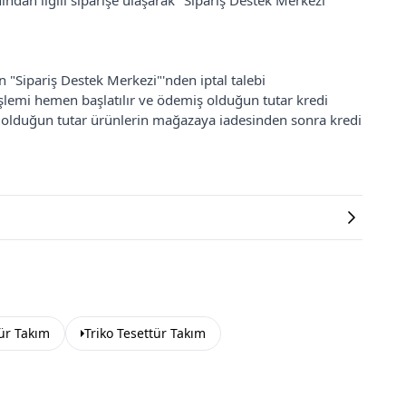
ından ilgili siparişe ulaşarak "Sipariş Destek Merkezi"
an "Sipariş Destek Merkezi"'nden iptal talebi
 işlemi hemen başlatılır ve ödemiş olduğun tutar kredi
ş olduğun tutar ürünlerin mağazaya iadesinden sonra kredi
tür Takım
Triko Tesettür Takım