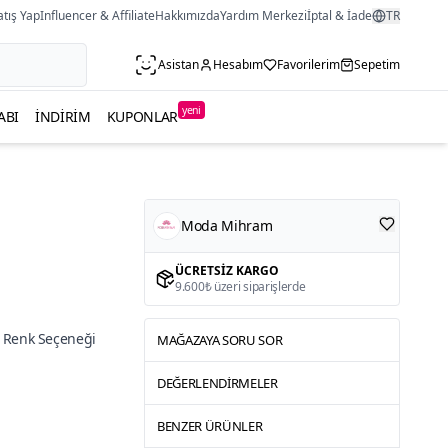
atış Yap
Influencer & Affiliate
Hakkımızda
Yardım Merkezi
İptal & İade
TR
Asistan
Hesabım
Favorilerim
Sepetim
yeni
ABI
İNDIRIM
KUPONLAR
Moda Mihram
ÜCRETSIZ KARGO
9.600₺ üzeri siparişlerde
 Renk Seçeneği
MAĞAZAYA SORU SOR
DEĞERLENDIRMELER
BENZER ÜRÜNLER