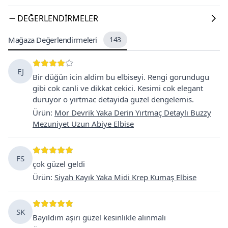
DEĞERLENDIRMELER
Mağaza Değerlendirmeleri
143
EJ
Bir düğün icin aldim bu elbiseyi. Rengi gorundugu
gibi cok canli ve dikkat cekici. Kesimi cok elegant
duruyor o yırtmac detayida guzel dengelemis.
Ürün
:
Mor Devrik Yaka Derin Yırtmaç Detaylı Buzzy
Mezuniyet Uzun Abiye Elbise
FS
çok güzel geldi
Ürün
:
Siyah Kayık Yaka Midi Krep Kumaş Elbise
SK
Bayıldım aşırı güzel kesinlikle alınmalı