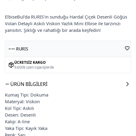
ElbiseBul'da RURIS'in sunduğu Hardal Çiçek Desenli Göğüs
Volan Detaylı Askılı Viskon Yazlık Mini Elbise ile tarzınızı
yansıtın. Şıklığı ve rahatlığı bir arada keşfedin!
RURIS
ÜCRETSIZ KARGO
9.600₺ üzeri siparişlerde
ÜRÜN BILGILERI
Kumaş Tipi: Dokuma
Materyal: Viskon
Kol Tipi: Askılı
Desen: Desenli
Kalıp: A-line
Yaka Tipi: Kayık Yaka
Renk: Sarı