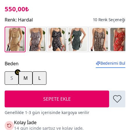
550,00₺
Renk
:
Hardal
10 Renk Seçeneği
Beden
Bedenimi Bul
S
M
L
SEPETE EKLE
Genellikle 1-3 gün içerisinde kargoya verilir
Kolay İade
14 gün içinde şartsız ve kolay iade.