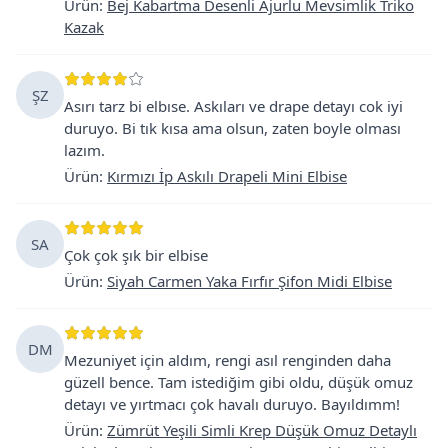
Ürün
:
Bej Kabartma Desenli Ajurlu Mevsimlik Triko
Kazak
ŞZ
Asırı tarz bi elbıse. Askıları ve drape detayı cok iyi
duruyo. Bi tık kısa ama olsun, zaten boyle olması
lazım.
Ürün
:
Kırmızı İp Askılı Drapeli Mini Elbise
SA
Çok çok şık bir elbise
Ürün
:
Siyah Carmen Yaka Fırfır Şifon Midi Elbise
DM
Mezuniyet için aldım, rengi asıl renginden daha
güzell bence. Tam istediğim gibi oldu, düşük omuz
detayı ve yırtmacı çok havalı duruyo. Bayıldımm!
Ürün
:
Zümrüt Yeşili Simli Krep Düşük Omuz Detaylı