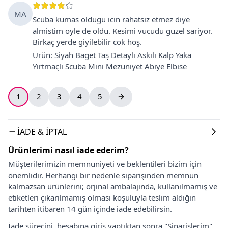
MA
Scuba kumas oldugu icin rahatsiz etmez diye
almistim oyle de oldu. Kesimi vucudu guzel sariyor.
Birkaç yerde giyilebilir cok hoş.
Ürün
:
Siyah Baget Taş Detaylı Askılı Kalp Yaka
Yırtmaçlı Scuba Mini Mezuniyet Abiye Elbise
1
2
3
4
5
İADE & İPTAL
Ürünlerimi nasıl iade ederim?
Müşterilerimizin memnuniyeti ve beklentileri bizim için
önemlidir. Herhangi bir nedenle siparişinden memnun
kalmazsan ürünlerini; orjinal ambalajında, kullanılmamış ve
etiketleri çıkarılmamış olması koşuluyla teslim aldığın
tarihten itibaren 14 gün içinde iade edebilirsin.
İade sürecini, hesabına giriş yaptıktan sonra "Siparişlerim"