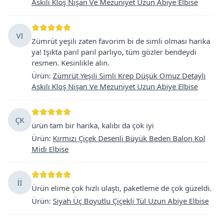
Askılı Kloş Nişan Ve Mezuniyet Uzun Abiye Elbise
VI
Zümrüt yeşili zaten favorim bi de simli olması harika
ya! Işıkta parıl parıl parlıyo, tüm gözler bendeydi
resmen. Kesinlikle alın.
Ürün
:
Zümrüt Yeşili Simli Krep Düşük Omuz Detaylı
Askılı Kloş Nişan Ve Mezuniyet Uzun Abiye Elbise
ÇK
ürün tam bir harika, kalıbı da çok iyi
Ürün
:
Kırmızı Çiçek Desenli Büyük Beden Balon Kol
Midi Elbise
İİ
Ürün elime çok hızlı ulaştı, paketleme de çok güzeldi.
Ürün
:
Siyah Üç Boyutlu Çiçekli Tül Uzun Abiye Elbise