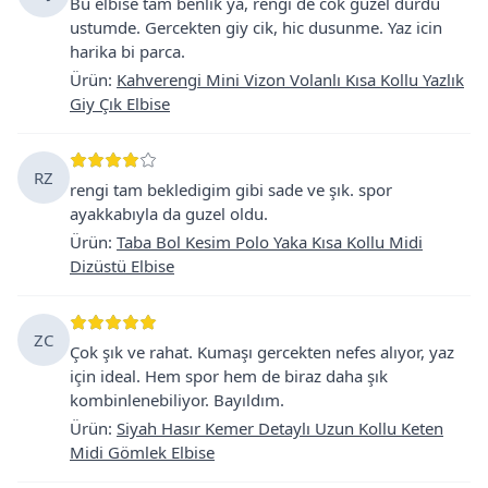
Bu elbise tam benlik ya, rengi de cok guzel durdu
ustumde. Gercekten giy cik, hic dusunme. Yaz icin
harika bi parca.
Ürün
:
Kahverengi Mini Vizon Volanlı Kısa Kollu Yazlık
Giy Çık Elbise
RZ
rengi tam bekledigim gibi sade ve şık. spor
ayakkabıyla da guzel oldu.
Ürün
:
Taba Bol Kesim Polo Yaka Kısa Kollu Midi
Dizüstü Elbise
ZC
Çok şık ve rahat. Kumaşı gercekten nefes alıyor, yaz
için ideal. Hem spor hem de biraz daha şık
kombinlenebiliyor. Bayıldım.
Ürün
:
Siyah Hasır Kemer Detaylı Uzun Kollu Keten
Midi Gömlek Elbise