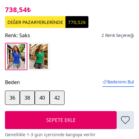
738,54₺
DİĞER PAZARYERLERİNDE
770,52₺
Renk
:
Saks
2 Renk Seçeneği
Beden
Bedenimi Bul
36
38
40
42
SEPETE EKLE
Genellikle 1-3 gün içerisinde kargoya verilir