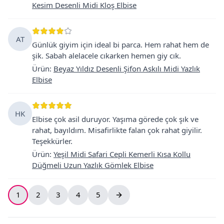
Kesim Desenli Midi Kloş Elbise
AT
Günlük giyim için ideal bi parca. Hem rahat hem de
şik. Sabah alelacele cıkarken hemen giy cık.
Ürün
:
Beyaz Yıldız Desenli Şifon Askılı Midi Yazlık
Elbise
HK
Elbise çok asil duruyor. Yaşıma görede çok şık ve
rahat, bayıldım. Misafirlikte falan çok rahat giyilir.
Teşekkürler.
Ürün
:
Yeşil Midi Safari Cepli Kemerli Kısa Kollu
Düğmeli Uzun Yazlık Gömlek Elbise
1
2
3
4
5