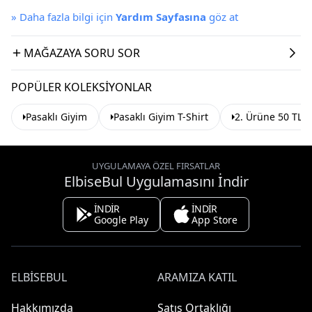
»
Daha fazla bilgi için
Yardım Sayfasına
göz at
MAĞAZAYA SORU SOR
POPÜLER KOLEKSIYONLAR
Pasaklı Giyim
Pasaklı Giyim T-Shirt
2. Ürüne 50 TL İ
UYGULAMAYA ÖZEL FIRSATLAR
ElbiseBul Uygulamasını İndir
İNDİR
İNDİR
Google Play
App Store
ELBISEBUL
ARAMIZA KATIL
Hakkımızda
Satış Ortaklığı