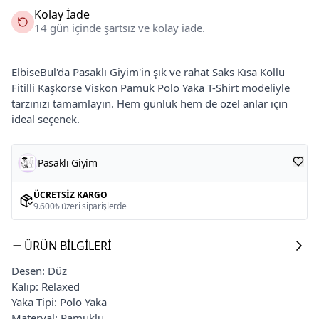
Kolay İade
14 gün içinde şartsız ve kolay iade.
ElbiseBul'da Pasaklı Giyim'in şık ve rahat Saks Kısa Kollu
Fitilli Kaşkorse Viskon Pamuk Polo Yaka T-Shirt modeliyle
tarzınızı tamamlayın. Hem günlük hem de özel anlar için
ideal seçenek.
Pasaklı Giyim
ÜCRETSIZ KARGO
9.600₺ üzeri siparişlerde
ÜRÜN BILGILERI
Desen: Düz
Kalıp: Relaxed
Yaka Tipi: Polo Yaka
Materyal: Pamuklu