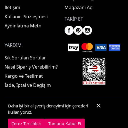
İletişim
Mağazanı Aç
Kullanıcı Sözleşmesi
TAKIP ET
Aydınlatma Metni
YARDIM
Sık Sorulan Sorular
Nasıl Sipariş Verebilirim?
Kargo ve Teslimat
İade, İptal ve Değişim
Daha iyi bir alışveriş deneyimi için çerezleri
© 2025 ElbiseBul -
Her Hakkı Saklıdır
kullanıyoruz.
Çerez Tercihleri
Çerez Politikası
Çerez Tercihleri
Tümünü Kabul Et