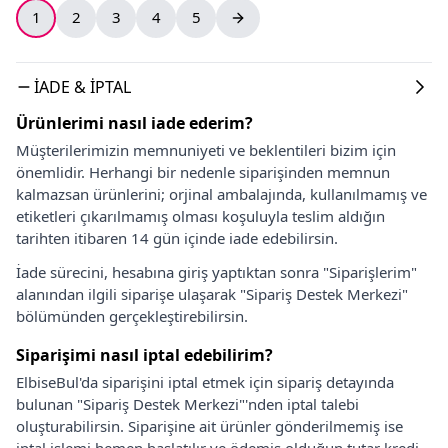
1
2
3
4
5
İADE & İPTAL
Ürünlerimi nasıl iade ederim?
Müşterilerimizin memnuniyeti ve beklentileri bizim için
önemlidir. Herhangi bir nedenle siparişinden memnun
kalmazsan ürünlerini; orjinal ambalajında, kullanılmamış ve
etiketleri çıkarılmamış olması koşuluyla teslim aldığın
tarihten itibaren 14 gün içinde iade edebilirsin.
İade sürecini, hesabına giriş yaptıktan sonra "Siparişlerim"
alanından ilgili siparişe ulaşarak "Sipariş Destek Merkezi"
bölümünden gerçekleştirebilirsin.
Siparişimi nasıl iptal edebilirim?
ElbiseBul'da siparişini iptal etmek için sipariş detayında
bulunan "Sipariş Destek Merkezi"'nden iptal talebi
oluşturabilirsin. Siparişine ait ürünler gönderilmemiş ise
iptal işlemi hemen başlatılır ve ödemiş olduğun tutar kredi