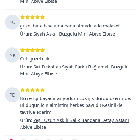
Mini Abiye Elbise
YÜ
güzel bir elbise ama bana olmadı iade malesef
Ürün
:
Siyah Askılı Büzgülü Mini Abiye Elbise
NK
Cok guzel cok
Ürün
:
Sırt Dekolteli Siyah Farklı Bağlamalı Büzgülü
Mini Abiye Elbise
PD
Bu rengi bayadır arıyodum cok şık durdu üzerimde.
Bi dugun icin almistim herkes bayıldı! Kesinlikle
tavsiye ederim.
Ürün
:
Yeşil Uzun Askılı Balık Bandana Detay Astarlı
Abiye Elbise