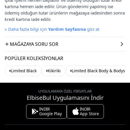
kartına hemen iade edilir. Ürün gönderimi yapılmış ise
ödemiş olduğun tutar ürünlerin mağazaya iadesinden sonra
kredi kartına iade edilir.
»
Daha fazla bilgi için
Yardım Sayfasına
göz at
MAĞAZAYA SORU SOR
POPÜLER KOLEKSIYONLAR
Limited Black
Kikiriki
Limited Black Body & Bodysui
UYGULAMAYA ÖZEL FIRSATLAR
ElbiseBul Uygulamasını İndir
İNDİR
İNDİR
Google Play
App Store