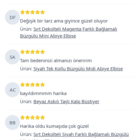
DF
Değişik bir tarz ama giyince güzel oluyor
Ürün
:
Sırt Dekolteli Magenta Farklı Bağlamalı
Büzgülü Mini Abiye Elbise
SA
Tam bedeninizi almanızı öneririm
Ürün
:
Siyah Tek Kollu Büzgülü Midi Abiye Elbise
AC
bayıldımmmm harika
Ürün
:
Beyaz Askılı Taşlı Kalp Büstiyer
BB
Harika oldu kumaşıda çok güzel
Ürün
:
Sırt Dekolteli Siyah Farklı Bağlamalı Büzgülü