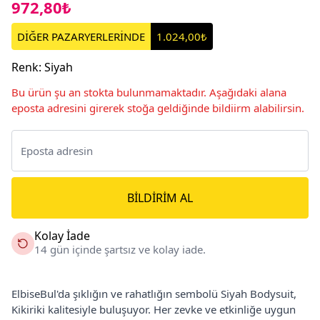
972,80₺
DİĞER PAZARYERLERİNDE
1.024,00₺
Renk
:
Siyah
Bu ürün şu an stokta bulunmamaktadır. Aşağıdaki alana
eposta adresini girerek stoğa geldiğinde bildiirm alabilirsin.
BILDIRIM AL
Kolay İade
14 gün içinde şartsız ve kolay iade.
ElbiseBul'da şıklığın ve rahatlığın sembolü Siyah Bodysuit,
Kikiriki kalitesiyle buluşuyor. Her zevke ve etkinliğe uygun