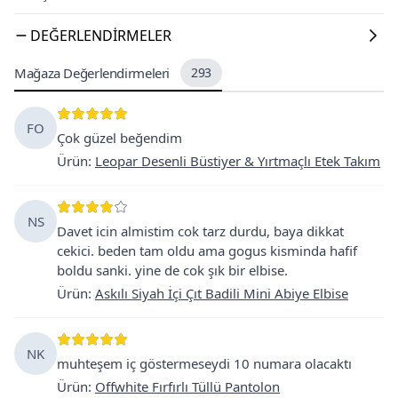
DEĞERLENDIRMELER
Mağaza Değerlendirmeleri
293
FO
Çok güzel beğendim
Ürün
:
Leopar Desenli Büstiyer & Yırtmaçlı Etek Takım
NS
Davet icin almistim cok tarz durdu, baya dikkat
cekici. beden tam oldu ama gogus kisminda hafif
boldu sanki. yine de cok şık bir elbise.
Ürün
:
Askılı Siyah İçi Çıt Badili Mini Abiye Elbise
NK
muhteşem iç göstermeseydi 10 numara olacaktı
Ürün
:
Offwhite Fırfırlı Tüllü Pantolon