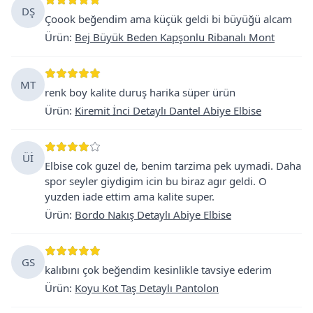
DŞ
Çoook beğendim ama küçük geldi bi büyüğü alcam
Ürün
:
Bej Büyük Beden Kapşonlu Ribanalı Mont
MT
renk boy kalite duruş harika süper ürün
Ürün
:
Kiremit İnci Detaylı Dantel Abiye Elbise
Üİ
Elbise cok guzel de, benim tarzima pek uymadi. Daha
spor seyler giydigim icin bu biraz agır geldi. O
yuzden iade ettim ama kalite super.
Ürün
:
Bordo Nakış Detaylı Abiye Elbise
GS
kalıbını çok beğendim kesinlikle tavsiye ederim
Ürün
:
Koyu Kot Taş Detaylı Pantolon