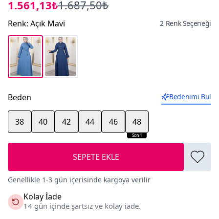
1.561,13₺
1.687,50₺
Renk
:
Açık Mavi
2 Renk Seçeneği
Beden
Bedenimi Bul
38
40
42
44
46
48
Son 1
SEPETE EKLE
Genellikle 1-3 gün içerisinde kargoya verilir
Kolay İade
14 gün içinde şartsız ve kolay iade.