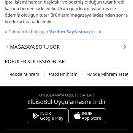
iptal işlemi hemen başlatılır ve ödemiş olduğun tutar kredi
kartına hemen iade edilir. Ürün gönderimi yapılmış ise
ödemiş olduğun tutar ürünlerin mağazaya iadesinden sonra
kredi kartına iade edilir.
»
Daha fazla bilgi için
Yardım Sayfasına
göz at
MAĞAZAYA SORU SOR
POPÜLER KOLEKSIYONLAR
Moda Mihram
Modamihram
Moda Mihram Tesettür
UYGULAMAYA ÖZEL FIRSATLAR
ElbiseBul Uygulamasını İndir
İNDİR
İNDİR
Google Play
App Store