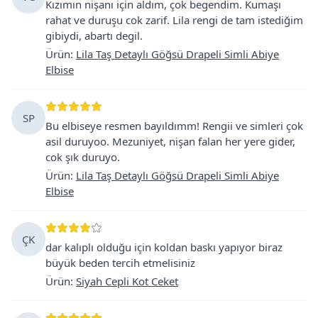
Kızımın nişanı için aldım, çok begendim. Kumaşı
rahat ve duruşu cok zarif. Lila rengi de tam istediğim
gibiydi, abartı degil.
Ürün
:
Lila Taş Detaylı Göğsü Drapeli Simli Abiye
Elbise
SP
Bu elbiseye resmen bayıldımm! Rengii ve simleri çok
asil duruyoo. Mezuniyet, nişan falan her yere gider,
cok şık duruyo.
Ürün
:
Lila Taş Detaylı Göğsü Drapeli Simli Abiye
Elbise
ÇK
dar kalıplı olduğu için koldan baskı yapıyor biraz
büyük beden tercih etmelisiniz
Ürün
:
Siyah Cepli Kot Ceket