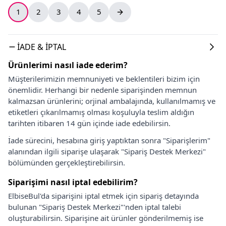
1
2
3
4
5
İADE & İPTAL
Ürünlerimi nasıl iade ederim?
Müşterilerimizin memnuniyeti ve beklentileri bizim için
önemlidir. Herhangi bir nedenle siparişinden memnun
kalmazsan ürünlerini; orjinal ambalajında, kullanılmamış ve
etiketleri çıkarılmamış olması koşuluyla teslim aldığın
tarihten itibaren 14 gün içinde iade edebilirsin.
İade sürecini, hesabına giriş yaptıktan sonra "Siparişlerim"
alanından ilgili siparişe ulaşarak "Sipariş Destek Merkezi"
bölümünden gerçekleştirebilirsin.
Siparişimi nasıl iptal edebilirim?
ElbiseBul'da siparişini iptal etmek için sipariş detayında
bulunan "Sipariş Destek Merkezi"'nden iptal talebi
oluşturabilirsin. Siparişine ait ürünler gönderilmemiş ise