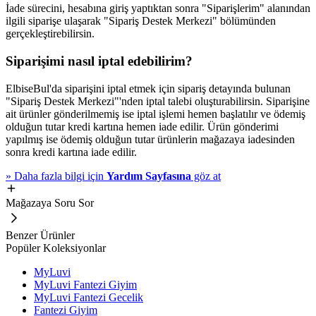
İade sürecini, hesabına giriş yaptıktan sonra "Siparişlerim" alanından
ilgili siparişe ulaşarak "Sipariş Destek Merkezi" bölümünden
gerçekleştirebilirsin.
Siparişimi nasıl iptal edebilirim?
ElbiseBul'da siparişini iptal etmek için sipariş detayında bulunan
"Sipariş Destek Merkezi"'nden iptal talebi oluşturabilirsin. Siparişine
ait ürünler gönderilmemiş ise iptal işlemi hemen başlatılır ve ödemiş
olduğun tutar kredi kartına hemen iade edilir. Ürün gönderimi
yapılmış ise ödemiş olduğun tutar ürünlerin mağazaya iadesinden
sonra kredi kartına iade edilir.
»
Daha fazla bilgi için
Yardım Sayfasına
göz at
Mağazaya Soru Sor
Benzer Ürünler
Popüler Koleksiyonlar
MyLuvi
MyLuvi Fantezi Giyim
MyLuvi Fantezi Gecelik
Fantezi Giyim