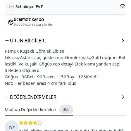
Sohotique By P
ÜCRETSIZ KARGO
9.600₺ üzeri siparişlerde
ÜRÜN BILGILERI
Pamuk Kuşaklı Gömlek Elbise
LikrasızAstarsız ,iç göstermez Gömlek yakaGold düğmeliBel
lastikli ve kuşaklıGögüs cep detaylıEtek kısmı yandan cepli
S Beden Ölçüleri:
Göğüs - 98Bel - 90Basen - 150Boy - 126Kol-61
Not: Her beden arası 4 cm fark olur.
DEĞERLENDIRMELER
Mağaza Değerlendirmeleri
305
DE
Askılı elbise arıyodum bu tam oldu. Terletmiyo hafif