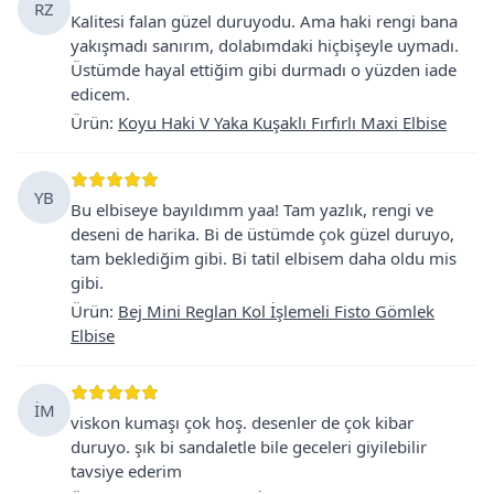
RZ
Kalitesi falan güzel duruyodu. Ama haki rengi bana
yakışmadı sanırım, dolabımdaki hiçbişeyle uymadı.
Üstümde hayal ettiğim gibi durmadı o yüzden iade
edicem.
Ürün
:
Koyu Haki V Yaka Kuşaklı Fırfırlı Maxi Elbise
YB
Bu elbiseye bayıldımm yaa! Tam yazlık, rengi ve
deseni de harika. Bi de üstümde çok güzel duruyo,
tam beklediğim gibi. Bi tatil elbisem daha oldu mis
gibi.
Ürün
:
Bej Mini Reglan Kol İşlemeli Fisto Gömlek
Elbise
İM
viskon kumaşı çok hoş. desenler de çok kibar
duruyo. şık bi sandaletle bile geceleri giyilebilir
tavsiye ederim