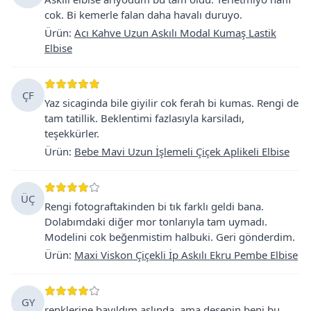
cok. Bi kemerle falan daha havalı duruyo.
Ürün
:
Acı Kahve Uzun Askılı Modal Kumaş Lastik
Elbise
ÇF
Yaz sicaginda bile giyilir cok ferah bi kumas. Rengi de
tam tatillik. Beklentimi fazlasıyla karsiladı,
teşekkürler.
Ürün
:
Bebe Mavi Uzun İşlemeli Çiçek Aplikeli Elbise
ÜÇ
Rengi fotograftakinden bi tık farklı geldi bana.
Dolabımdaki diğer mor tonlarıyla tam uymadı.
Modelini cok beğenmistim halbuki. Geri gönderdim.
Ürün
:
Maxi Viskon Çiçekli İp Askılı Ekru Pembe Elbise
GY
renklerine bayıldım aslında. ama desenin beni bu