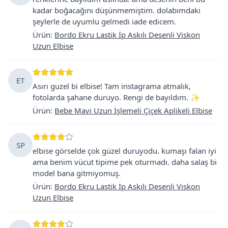
kadar boğacağını düşünmemiştim. dolabımdaki
şeylerle de uyumlu gelmedi iade edicem.
Ürün
:
Bordo Ekru Lastik İp Askılı Desenli Viskon
Uzun Elbise
ET
Asırı guzel bi elbise! Tam instagrama atmalık,
fotolarda şahane duruyo. Rengi de bayıldım. ✨
Ürün
:
Bebe Mavi Uzun İşlemeli Çiçek Aplikeli Elbise
SP
elbise görselde çok güzel duruyodu. kumaşı falan iyi
ama benim vücut tipime pek oturmadı. daha salaş bi
model bana gitmiyomuş.
Ürün
:
Bordo Ekru Lastik İp Askılı Desenli Viskon
Uzun Elbise