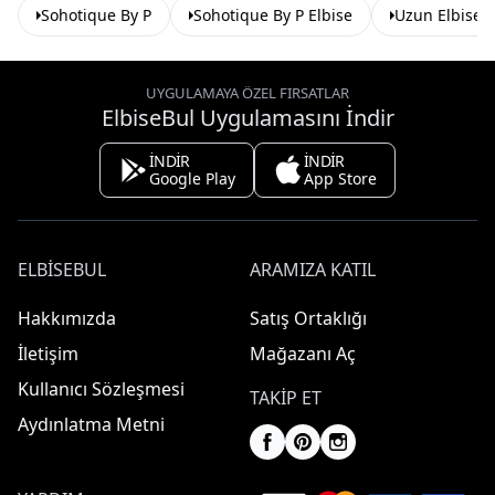
Sohotique By P
Sohotique By P Elbise
Uzun Elbise
UYGULAMAYA ÖZEL FIRSATLAR
ElbiseBul Uygulamasını İndir
İNDİR
İNDİR
Google Play
App Store
ELBISEBUL
ARAMIZA KATIL
Hakkımızda
Satış Ortaklığı
İletişim
Mağazanı Aç
Kullanıcı Sözleşmesi
TAKIP ET
Aydınlatma Metni