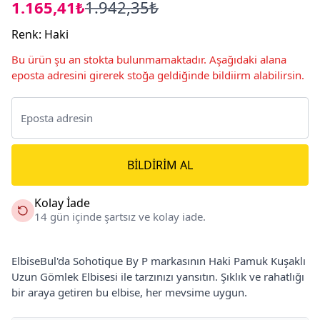
1.165,41₺
1.942,35₺
Renk
:
Haki
Bu ürün şu an stokta bulunmamaktadır. Aşağıdaki alana
eposta adresini girerek stoğa geldiğinde bildiirm alabilirsin.
BILDIRIM AL
Kolay İade
14 gün içinde şartsız ve kolay iade.
ElbiseBul'da Sohotique By P markasının Haki Pamuk Kuşaklı
Uzun Gömlek Elbisesi ile tarzınızı yansıtın. Şıklık ve rahatlığı
bir araya getiren bu elbise, her mevsime uygun.