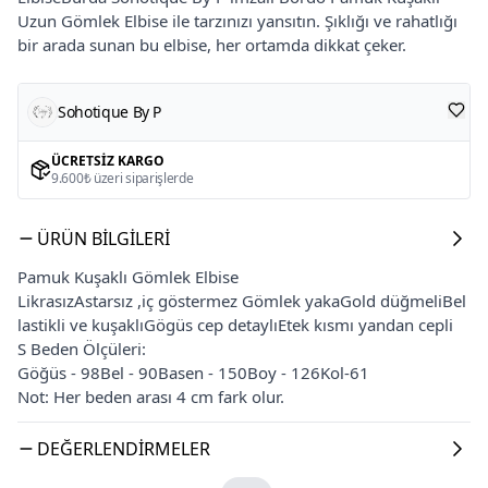
Uzun Gömlek Elbise ile tarzınızı yansıtın. Şıklığı ve rahatlığı
bir arada sunan bu elbise, her ortamda dikkat çeker.
Sohotique By P
ÜCRETSIZ KARGO
9.600₺ üzeri siparişlerde
ÜRÜN BILGILERI
Pamuk Kuşaklı Gömlek Elbise
LikrasızAstarsız ,iç göstermez Gömlek yakaGold düğmeliBel
lastikli ve kuşaklıGögüs cep detaylıEtek kısmı yandan cepli
S Beden Ölçüleri:
Göğüs - 98Bel - 90Basen - 150Boy - 126Kol-61
Not: Her beden arası 4 cm fark olur.
DEĞERLENDIRMELER