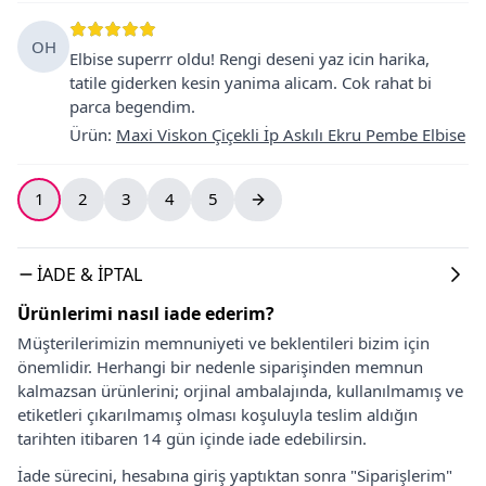
OH
Elbise superrr oldu! Rengi deseni yaz icin harika,
tatile giderken kesin yanima alicam. Cok rahat bi
parca begendim.
Ürün
:
Maxi Viskon Çiçekli İp Askılı Ekru Pembe Elbise
1
2
3
4
5
İADE & İPTAL
Ürünlerimi nasıl iade ederim?
Müşterilerimizin memnuniyeti ve beklentileri bizim için
önemlidir. Herhangi bir nedenle siparişinden memnun
kalmazsan ürünlerini; orjinal ambalajında, kullanılmamış ve
etiketleri çıkarılmamış olması koşuluyla teslim aldığın
tarihten itibaren 14 gün içinde iade edebilirsin.
İade sürecini, hesabına giriş yaptıktan sonra "Siparişlerim"