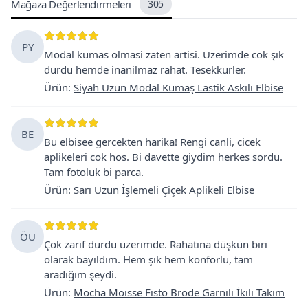
Mağaza Değerlendirmeleri
305
PY
Modal kumas olmasi zaten artisi. Uzerimde cok şık
durdu hemde inanilmaz rahat. Tesekkurler.
Ürün
:
Siyah Uzun Modal Kumaş Lastik Askılı Elbise
BE
Bu elbisee gercekten harika! Rengi canli, cicek
aplikeleri cok hos. Bi davette giydim herkes sordu.
Tam fotoluk bi parca.
Ürün
:
Sarı Uzun İşlemeli Çiçek Aplikeli Elbise
ÖU
Çok zarif durdu üzerimde. Rahatına düşkün biri
olarak bayıldım. Hem şık hem konforlu, tam
aradığım şeydi.
Ürün
:
Mocha Moısse Fisto Brode Garnili İkili Takım