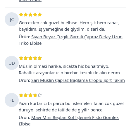
JC
Gercekten cok guzel bi elbise. Hem şık hem rahat,
bayıldım. İş yemeğine de giydim, disari da.
Ürün
:
Siyah Beyaz Çizgili Garnili Çapraz Detay Uzun
Triko Elbise
UD
Müslin olmasi harika, sicakta hic bunaltmiyo.
Rahatlik arayanlar icin birebir. kesinlikle alin derim.
Ürün
:
Sarı Müslin Çapraz Bağlama Croplu Şort Takım
FL
Yazin kurtarici bi parca bu. islemeleri falan cok guzel
duruyo. sehirde de tatilde de giyilir bence.
Ürün
:
Mavi Mini Reglan Kol İşlemeli Fisto Gömlek
Elbise