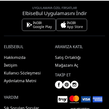
UYGULAMAYA ÖZEL FIRSATLAR
ElbiseBul Uygulamasını İndir
İNDİR
İNDİR
Google Play
App Store
ELBISEBUL
ARAMIZA KATIL
Hakkımızda
Satış Ortaklığı
İletişim
Mağazanı Aç
Kullanıcı Sözleşmesi
TAKIP ET
Aydınlatma Metni
YARDIM
Sık Sorulan Sorular