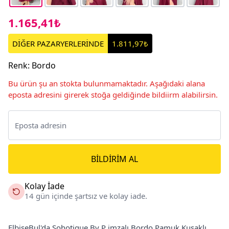
1.165,41₺
DİĞER PAZARYERLERİNDE
1.811,97₺
Renk
:
Bordo
Bu ürün şu an stokta bulunmamaktadır. Aşağıdaki alana
eposta adresini girerek stoğa geldiğinde bildiirm alabilirsin.
BILDIRIM AL
Kolay İade
14 gün içinde şartsız ve kolay iade.
ElbiseBul'da Sohotique By P imzalı Bordo Pamuk Kuşaklı