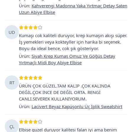
Ürün
:
Kahverengi Madonna Yaka Yırtmaç Detay Saten
Uzun Abiye Elbise
UD
Kumaşı cok kaliteli duruyor, krep kumaşın akışı süper.
İş yemekleri veya kokteyller için harika bi seçenek.
Boyu da ideal bence, cok şık gösteriyor.
Ürün
:
Siyah Krep Kumaş Omuz Ve Göğüs Detay
Yırtmaçlı Midi Boy Abiye Elbise
RT
ÜRÜN ÇOK GÜZEL.TAM KALIP .ÇOK KALINDA
DEĞİL.ÇOK İNCE DE DEĞİL ORTA. RENGİ
CANLI.SEVEREK KULLANIYORUM.
Ürün
:
Lacivert Beyaz Kapüşonlu Üç İplik Sweatshirt
ÇL
Elbise guzel duruyor kalitesi falan iyi ama benim