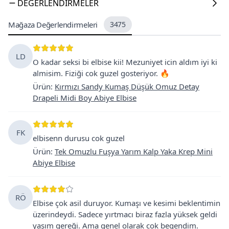
DEĞERLENDIRMELER
Mağaza Değerlendirmeleri
3475
LD
O kadar seksi bi elbise kii! Mezuniyet icin aldım iyi ki
almisim. Fiziği cok guzel gosteriyor. 🔥
Ürün
:
Kırmızı Sandy Kumaş Düşük Omuz Detay
Drapeli Midi Boy Abiye Elbise
FK
elbisenn durusu cok guzel
Ürün
:
Tek Omuzlu Fuşya Yarım Kalp Yaka Krep Mini
Abiye Elbise
RÖ
Elbise çok asil duruyor. Kumaşı ve kesimi beklentimin
üzerindeydi. Sadece yırtmacı biraz fazla yüksek geldi
yaşım gereği. Ama genel olarak cok begendim.