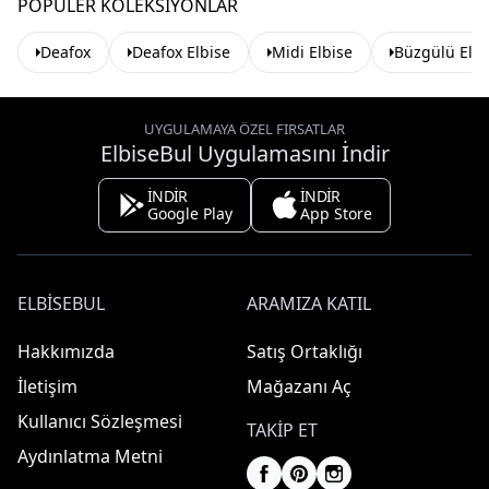
POPÜLER KOLEKSIYONLAR
Deafox
Deafox Elbise
Midi Elbise
Büzgülü Elbi
UYGULAMAYA ÖZEL FIRSATLAR
ElbiseBul Uygulamasını İndir
İNDİR
İNDİR
Google Play
App Store
ELBISEBUL
ARAMIZA KATIL
Hakkımızda
Satış Ortaklığı
İletişim
Mağazanı Aç
Kullanıcı Sözleşmesi
TAKIP ET
Aydınlatma Metni