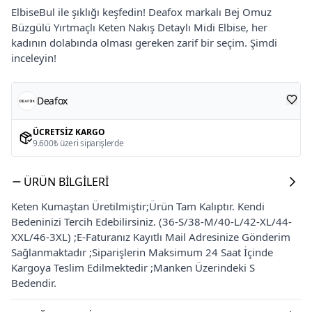
ElbiseBul ile şıklığı keşfedin! Deafox markalı Bej Omuz
Büzgülü Yırtmaçlı Keten Nakış Detaylı Midi Elbise, her
kadının dolabında olması gereken zarif bir seçim. Şimdi
inceleyin!
Deafox
ÜCRETSIZ KARGO
9.600₺ üzeri siparişlerde
ÜRÜN BILGILERI
Keten Kumaştan Üretilmiştir;Ürün Tam Kalıptır. Kendi
Bedeninizi Tercih Edebilirsiniz. (36-S/38-M/40-L/42-XL/44-
XXL/46-3XL) ;E-Faturanız Kayıtlı Mail Adresinize Gönderim
Sağlanmaktadır ;Siparişlerin Maksimum 24 Saat İçinde
Kargoya Teslim Edilmektedir ;Manken Üzerindeki S
Bedendir.