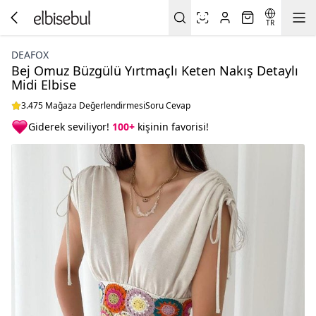
TR
DEAFOX
Bej Omuz Büzgülü Yırtmaçlı Keten Nakış Detaylı
Midi Elbise
3.475 Mağaza Değerlendirmesi
Soru Cevap
Giderek seviliyor!
100+
kişinin favorisi!