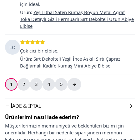
için ideal.
Ürün
:
Yeşil İthal Saten Kumaş Boyun Metal Agraf
Toka Detaylı Gizli Fermuarlı Sırt Dekolteli Uzun Abiye
Elbise
LÖ
Çok cici bir elbise.
Ürün
:
Sırt Dekolteli Yeşil İnce Askılı Sırtı Çapraz
Bağlamalı Kadife Kumaş Mini Abiye Elbise
1
2
3
4
5
İADE & İPTAL
Ürünlerimi nasıl iade ederim?
Müşterilerimizin memnuniyeti ve beklentileri bizim için
önemlidir. Herhangi bir nedenle siparişinden memnun
kalmazsan ürünlerini; orjinal ambalajında, kullanılmamış ve