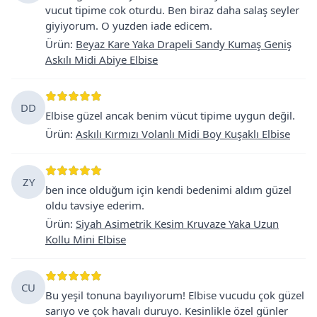
vucut tipime cok oturdu. Ben biraz daha salaş seyler
giyiyorum. O yuzden iade edicem.
Ürün
:
Beyaz Kare Yaka Drapeli Sandy Kumaş Geniş
Askılı Midi Abiye Elbise
DD
Elbise güzel ancak benim vücut tipime uygun değil.
Ürün
:
Askılı Kırmızı Volanlı Midi Boy Kuşaklı Elbise
ZY
ben ince olduğum için kendi bedenimi aldım güzel
oldu tavsiye ederim.
Ürün
:
Siyah Asimetrik Kesim Kruvaze Yaka Uzun
Kollu Mini Elbise
CU
Bu yeşil tonuna bayılıyorum! Elbise vucudu çok güzel
sarıyo ve çok havalı duruyo. Kesinlikle özel günler