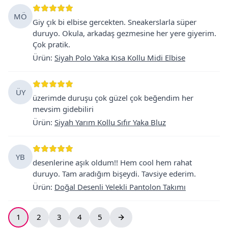
MÖ
Giy çık bi elbise gercekten. Sneakerslarla süper
duruyo. Okula, arkadaş gezmesine her yere giyerim.
Çok pratik.
Ürün
:
Siyah Polo Yaka Kısa Kollu Midi Elbise
ÜY
üzerimde duruşu çok güzel çok beğendim her
mevsim gidebiliri
Ürün
:
Siyah Yarım Kollu Sıfır Yaka Bluz
YB
desenlerine aşık oldum!! Hem cool hem rahat
duruyo. Tam aradığım bişeydi. Tavsiye ederim.
Ürün
:
Doğal Desenli Yelekli Pantolon Takımı
1
2
3
4
5