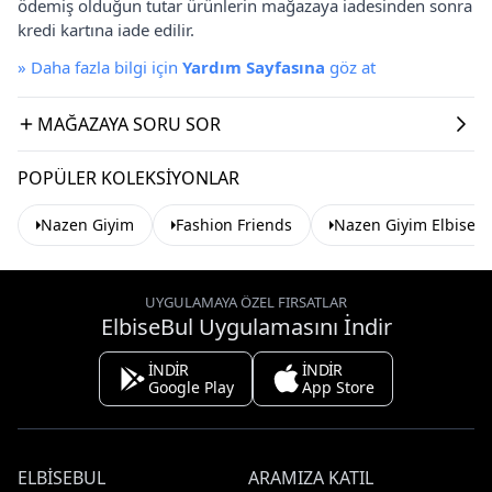
ödemiş olduğun tutar ürünlerin mağazaya iadesinden sonra
kredi kartına iade edilir.
»
Daha fazla bilgi için
Yardım Sayfasına
göz at
MAĞAZAYA SORU SOR
POPÜLER KOLEKSIYONLAR
Nazen Giyim
Fashion Friends
Nazen Giyim Elbise
UYGULAMAYA ÖZEL FIRSATLAR
ElbiseBul Uygulamasını İndir
İNDİR
İNDİR
Google Play
App Store
ELBISEBUL
ARAMIZA KATIL