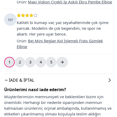
Ürün
:
Maxi Viskon Çiçekli İp Askılı Ekru Pembe Elbise
NY
Kaliteli bi kumaşı var, yaz seyahatlerimde çok işime
yaricak. Modelini de çok begendim, ne spor ne
abartı. Her yere uyar bence.
Ürün
:
Bej Mini Reglan Kol İşlemeli Fisto Gömlek
Elbise
1
2
3
4
5
İADE & İPTAL
Ürünlerimi nasıl iade ederim?
Müşterilerimizin memnuniyeti ve beklentileri bizim için
önemlidir. Herhangi bir nedenle siparişinden memnun
kalmazsan ürünlerini; orjinal ambalajında, kullanılmamış ve
etiketleri çıkarılmamış olması koşuluyla teslim aldığın