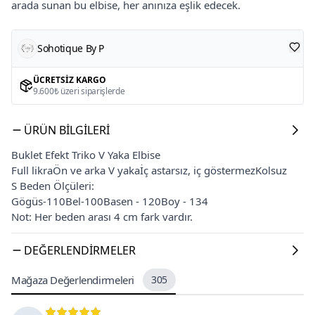
arada sunan bu elbise, her anınıza eşlik edecek.
Sohotique By P
ÜCRETSIZ KARGO
9.600₺ üzeri siparişlerde
ÜRÜN BILGILERI
Buklet Efekt Triko V Yaka Elbise
Full likraÖn ve arka V yakaİç astarsız, iç göstermezKolsuz
S Beden Ölçüleri:
Gögüs-110Bel-100Basen - 120Boy - 134
Not: Her beden arası 4 cm fark vardır.
DEĞERLENDIRMELER
Mağaza Değerlendirmeleri
305