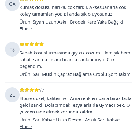
GA
Kumaş dokusu harika, çok farklı. Aksesuarlarla cok
kolay tamamlanıyor. Bi anda şık oluyosunuz.
Ürün
:
Siyah Uzun Askılı Brodeli Kare Yaka Bağçıklı
Elbise
TŞ
Sabah kosusturmasinda giy cik cozum. Hem şık hem
rahat, sarı da insani bi anca canlandırıyo. Cok
beğendim.
Ürün
:
Sarı Müslin Çapraz Bağlama Croplu Şort Takım
ZL
Elbise guzel, kalitesi iyi. Ama renkleri bana biraz fazla
geldi sanki. Dolabımdaki esyalarla da uymadı pek. O
yuzden iade etmek zorunda kaldm.
Ürün
:
Sarı Kahve Uzun Desenli Askılı Sarı-kahve
Elbise