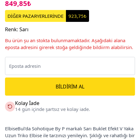
849,85₺
DİĞER PAZARYERLERİNDE
923,75₺
Renk
:
Sarı
Bu ürün şu an stokta bulunmamaktadır. Aşağıdaki alana
eposta adresini girerek stoğa geldiğinde bildiirm alabilirsin.
BILDIRIM AL
Kolay İade
14 gün içinde şartsız ve kolay iade.
ElbiseBul'da Sohotique By P markalı Sarı Buklet Efekt V Yaka
Uzun Triko Elbise ile tarzınızı yenileyin. Şıklığı ve rahatlığı bir