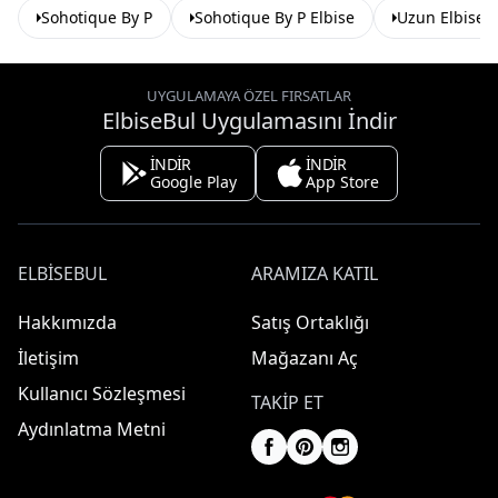
Sohotique By P
Sohotique By P Elbise
Uzun Elbise
UYGULAMAYA ÖZEL FIRSATLAR
ElbiseBul Uygulamasını İndir
İNDİR
İNDİR
Google Play
App Store
ELBISEBUL
ARAMIZA KATIL
Hakkımızda
Satış Ortaklığı
İletişim
Mağazanı Aç
Kullanıcı Sözleşmesi
TAKIP ET
Aydınlatma Metni