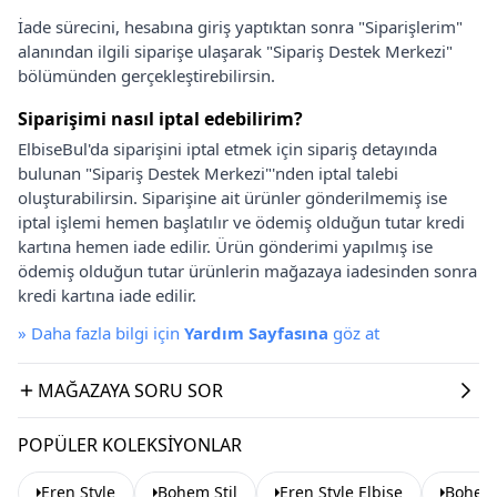
İade sürecini, hesabına giriş yaptıktan sonra "Siparişlerim"
alanından ilgili siparişe ulaşarak "Sipariş Destek Merkezi"
bölümünden gerçekleştirebilirsin.
Siparişimi nasıl iptal edebilirim?
ElbiseBul'da siparişini iptal etmek için sipariş detayında
bulunan "Sipariş Destek Merkezi"'nden iptal talebi
oluşturabilirsin. Siparişine ait ürünler gönderilmemiş ise
iptal işlemi hemen başlatılır ve ödemiş olduğun tutar kredi
kartına hemen iade edilir. Ürün gönderimi yapılmış ise
ödemiş olduğun tutar ürünlerin mağazaya iadesinden sonra
kredi kartına iade edilir.
»
Daha fazla bilgi için
Yardım Sayfasına
göz at
MAĞAZAYA SORU SOR
POPÜLER KOLEKSIYONLAR
Eren Style
Bohem Stil
Eren Style Elbise
Bohem 