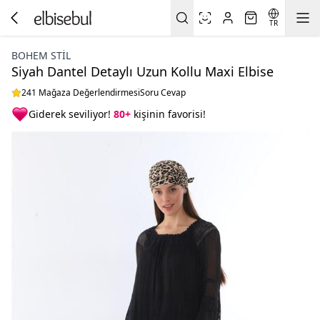
TR
BOHEM STIL
Siyah Dantel Detaylı Uzun Kollu Maxi Elbise
241 Mağaza Değerlendirmesi
Soru Cevap
Giderek seviliyor!
80+
kişinin favorisi!