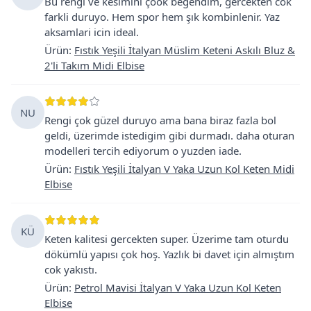
Bu rengi ve kesimini çook begendim, gercekten cok
farkli duruyo. Hem spor hem şık kombinlenir. Yaz
aksamlari icin ideal.
Ürün
:
Fıstık Yeşili İtalyan Müslim Keteni Askılı Bluz &
2'li Takım Midi Elbise
NU
Rengi çok güzel duruyo ama bana biraz fazla bol
geldi, üzerimde istedigim gibi durmadı. daha oturan
modelleri tercih ediyorum o yuzden iade.
Ürün
:
Fıstık Yeşili İtalyan V Yaka Uzun Kol Keten Midi
Elbise
KÜ
Keten kalitesi gercekten super. Üzerime tam oturdu
dökümlü yapısı çok hoş. Yazlık bi davet için almıştım
cok yakıstı.
Ürün
:
Petrol Mavisi İtalyan V Yaka Uzun Kol Keten
Elbise