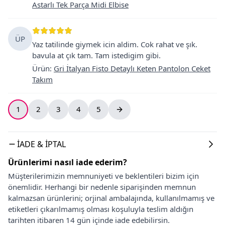
Astarlı Tek Parça Midi Elbise
ÜP
Yaz tatilinde giymek icin aldim. Cok rahat ve şık.
bavula at çık tam. Tam istedigim gibi.
Ürün
:
Gri İtalyan Fisto Detaylı Keten Pantolon Ceket
Takım
1
2
3
4
5
İADE & İPTAL
Ürünlerimi nasıl iade ederim?
Müşterilerimizin memnuniyeti ve beklentileri bizim için
önemlidir. Herhangi bir nedenle siparişinden memnun
kalmazsan ürünlerini; orjinal ambalajında, kullanılmamış ve
etiketleri çıkarılmamış olması koşuluyla teslim aldığın
tarihten itibaren 14 gün içinde iade edebilirsin.