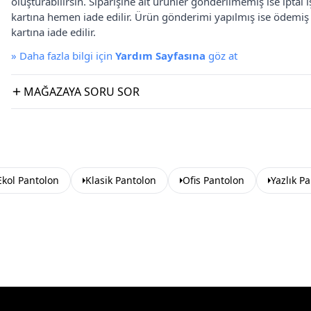
oluşturabilirsin. Siparişine ait ürünler gönderilmemiş ise iptal
kartına hemen iade edilir. Ürün gönderimi yapılmış ise ödemi
kartına iade edilir.
»
Daha fazla bilgi için
Yardım Sayfasına
göz at
MAĞAZAYA SORU SOR
Ekol Pantolon
Klasik Pantolon
Ofis Pantolon
Yazlık P