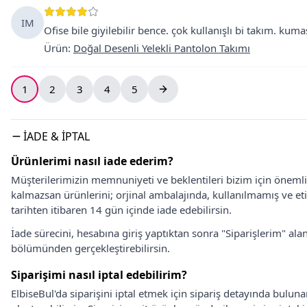
IM
Ofise bile giyilebilir bence. çok kullanışlı bi takım. kumaş
Ürün
:
Doğal Desenli Yelekli Pantolon Takımı
1
2
3
4
5
İADE & İPTAL
Ürünlerimi nasıl iade ederim?
Müşterilerimizin memnuniyeti ve beklentileri bizim için önem
kalmazsan ürünlerini; orjinal ambalajında, kullanılmamış ve eti
tarihten itibaren 14 gün içinde iade edebilirsin.
İade sürecini, hesabına giriş yaptıktan sonra "Siparişlerim" alan
bölümünden gerçekleştirebilirsin.
Siparişimi nasıl iptal edebilirim?
ElbiseBul'da siparişini iptal etmek için sipariş detayında bulun