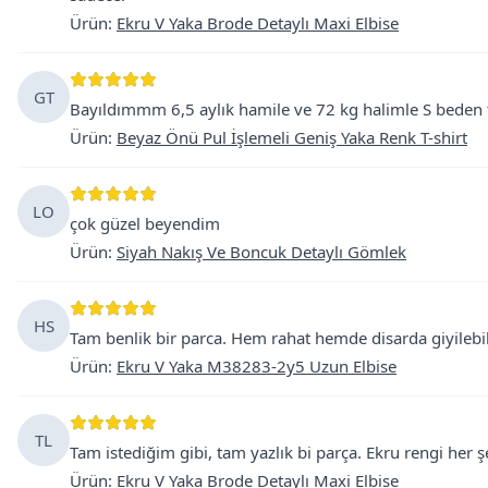
Ürün
:
Ekru V Yaka Brode Detaylı Maxi Elbise
GT
Bayıldımmm 6,5 aylık hamile ve 72 kg halimle S beden
Ürün
:
Beyaz Önü Pul İşlemeli Geniş Yaka Renk T-shirt
LO
çok güzel beyendim
Ürün
:
Siyah Nakış Ve Boncuk Detaylı Gömlek
HS
Tam benlik bir parca. Hem rahat hemde disarda giyilebilir
Ürün
:
Ekru V Yaka M38283-2y5 Uzun Elbise
TL
Tam istediğim gibi, tam yazlık bi parça. Ekru rengi her ş
Ürün
:
Ekru V Yaka Brode Detaylı Maxi Elbise