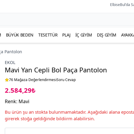
ElbiseBul'da S
M
BÜYÜK BEDEN
TESETTÜR
PLAJ
İÇ GIYIM
DIŞ GIYIM
AYAKK
ça Pantolon
EKOL
Mavi Yan Cepli Bol Paça Pantolon
76 Mağaza Değerlendirmesi
Soru Cevap
2.584,29₺
Renk
:
Mavi
Bu ürün şu an stokta bulunmamaktadır. Aşağıdaki alana eposta
girerek stoğa geldiğinde bildiirm alabilirsin.