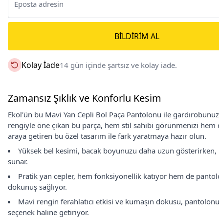
BILDIRIM AL
Kolay İade
14 gün içinde şartsız ve kolay iade.
Zamansız Şıklık ve Konforlu Kesim
Ekol'ün bu Mavi Yan Cepli Bol Paça Pantolonu ile gardırobunuza 
rengiyle öne çıkan bu parça, hem stil sahibi görünmenizi hem de
araya getiren bu özel tasarım ile fark yaratmaya hazır olun.
Yüksek bel kesimi, bacak boyunuzu daha uzun gösterirken, b
sunar.
Pratik yan cepler, hem fonksiyonellik katıyor hem de panto
dokunuş sağlıyor.
Mavi rengin ferahlatıcı etkisi ve kumaşın dokusu, pantolonu ö
seçenek haline getiriyor.