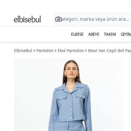
ELBISE
ABIYE
TAKIM
GIYI
ElbiseBul
Pantolon
Ekol Pantolon
Mavi Yan Cepli Bol Pa