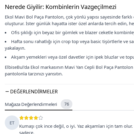
Nerede Giyilir: Kombinlerin Vazgeçilmezi
Ekol Mavi Bol Paça Pantolon, çok yönlü yapısı sayesinde farklı
oluşturur. İster günlük hayatta ister özel anlarda tercih edin,
Ofis şıklığı için beyaz bir gömlek ve blazer ceketle kombinl
Hafta sonu rahatlığı için crop top veya basic tişörtlerle ve s
yakalayın.
Akşam yemekleri veya özel davetler için ipek bluzlar ve topu
ElbiseBul'da Ekol markasının Mavi Yan Cepli Bol Paça Pantolon m
pantolonla tarzınızı yansıtın.
DEĞERLENDIRMELER
Mağaza Değerlendirmeleri
76
ET
Kumaşı çok ince değil, o iyi. Yaz akşamları için tam ol
sadece.