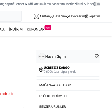
atış Yap
Influencer & Affiliate
Hakkımızda
Yardım Merkezi
İptal & İade
TR
Asistan
Hesabım
Favorilerim
Sepetim
yeni
ABI
İNDIRIM
KUPONLAR
Nazen Giyim
ÜCRETSIZ KARGO
9.600₺ üzeri siparişlerde
MAĞAZAYA SORU SOR
 adresini
DEĞERLENDIRMELER
BENZER ÜRÜNLER