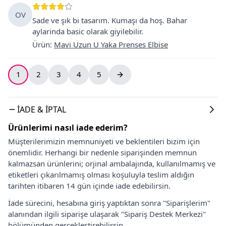
OV
Sade ve şık bi tasarım. Kumaşı da hoş. Bahar
aylarinda basic olarak giyilebilir.
Ürün
:
Mavi Uzun U Yaka Prenses Elbise
1
2
3
4
5
İADE & İPTAL
Ürünlerimi nasıl iade ederim?
Müşterilerimizin memnuniyeti ve beklentileri bizim için
önemlidir. Herhangi bir nedenle siparişinden memnun
kalmazsan ürünlerini; orjinal ambalajında, kullanılmamış ve
etiketleri çıkarılmamış olması koşuluyla teslim aldığın
tarihten itibaren 14 gün içinde iade edebilirsin.
İade sürecini, hesabına giriş yaptıktan sonra "Siparişlerim"
alanından ilgili siparişe ulaşarak "Sipariş Destek Merkezi"
bölümünden gerçekleştirebilirsin.