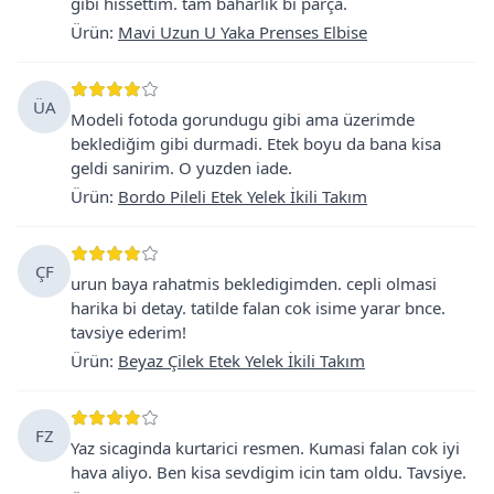
gibi hissettim. tam baharlık bi parça.
Ürün
:
Mavi Uzun U Yaka Prenses Elbise
ÜA
Modeli fotoda gorundugu gibi ama üzerimde
beklediğim gibi durmadi. Etek boyu da bana kisa
geldi sanirim. O yuzden iade.
Ürün
:
Bordo Pileli Etek Yelek İkili Takım
ÇF
urun baya rahatmis bekledigimden. cepli olmasi
harika bi detay. tatilde falan cok isime yarar bnce.
tavsiye ederim!
Ürün
:
Beyaz Çilek Etek Yelek İkili Takım
FZ
Yaz sicaginda kurtarici resmen. Kumasi falan cok iyi
hava aliyo. Ben kisa sevdigim icin tam oldu. Tavsiye.