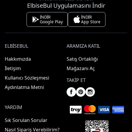
ElbiseBul Uygulamasını İndir
İNDİR
İNDİR
Google Play
App Store
ELBISEBUL
ARAMIZA KATIL
Hakkımızda
Satış Ortaklığı
İletişim
Mağazanı Aç
Kullanıcı Sözleşmesi
TAKIP ET
Aydınlatma Metni
YARDIM
Sık Sorulan Sorular
Nasıl Sipariş Verebilirim?