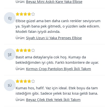
Ürün
:
Beyaz Mini Askılı Kare Yaka Elbise
EJ
Elbise güzel ama ben daha canlı renkler seviyorum
ya. Siyah bana pek gitmedi, o yüzden iade edicem.
Modeli falan iyiydi aslında.
Ürün
:
Siyah Uzun U Yaka Prenses Elbise
ŞE
Basit ama detaylarıyla cok hoş. Kumaşı da
beklediğimden iyi çıktı. Farklı kombinlere de uyar.
Ürün
:
Kırmızı Crop Pantolon Biyeli İkili Takım
IÜ
Kumas hos, hafif. Yaz için ideal. Etek boyu da tam
istediğim gibi. Sadece yelek biraz kısa geldi bana.
Ürün
:
Beyaz Çilek Etek Yelek İkili Takım