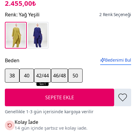
2.455,00₺
Renk
:
Yağ Yeşili
2 Renk Seçeneği
Beden
Bedenimi Bul
38
40
42/44
46/48
50
Son 1
SEPETE EKLE
Genellikle 1-3 gün içerisinde kargoya verilir
Kolay İade
14 gün içinde şartsız ve kolay iade.