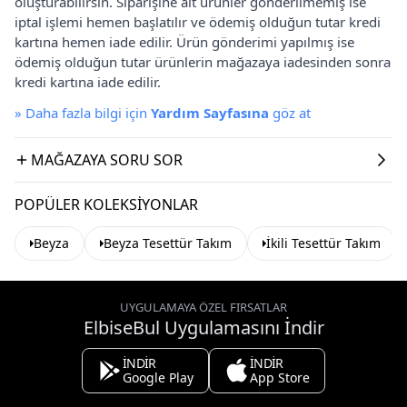
oluşturabilirsin. Siparişine ait ürünler gönderilmemiş ise
iptal işlemi hemen başlatılır ve ödemiş olduğun tutar kredi
kartına hemen iade edilir. Ürün gönderimi yapılmış ise
ödemiş olduğun tutar ürünlerin mağazaya iadesinden sonra
kredi kartına iade edilir.
»
Daha fazla bilgi için
Yardım Sayfasına
göz at
MAĞAZAYA SORU SOR
POPÜLER KOLEKSIYONLAR
Beyza
Beyza Tesettür Takım
İkili Tesettür Takım
UYGULAMAYA ÖZEL FIRSATLAR
ElbiseBul Uygulamasını İndir
İNDİR
İNDİR
Google Play
App Store