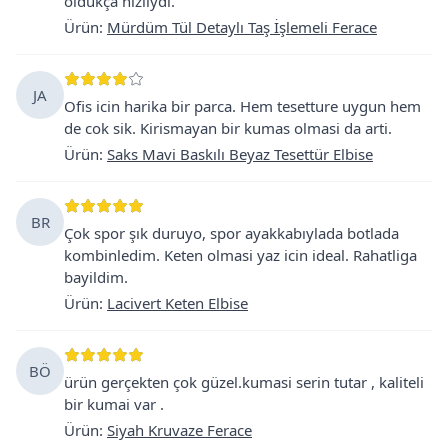
oldukça hızlıydı.
Ürün
:
Mürdüm Tül Detaylı Taş İşlemeli Ferace
JA
Ofis icin harika bir parca. Hem tesetture uygun hem
de cok sik. Kirismayan bir kumas olmasi da arti.
Ürün
:
Saks Mavi Baskılı Beyaz Tesettür Elbise
BR
Çok spor şık duruyo, spor ayakkabıylada botlada
kombinledim. Keten olmasi yaz icin ideal. Rahatliga
bayildim.
Ürün
:
Lacivert Keten Elbise
BÖ
ürün gerçekten çok güzel.kumasi serin tutar , kaliteli
bir kumai var .
Ürün
:
Siyah Kruvaze Ferace