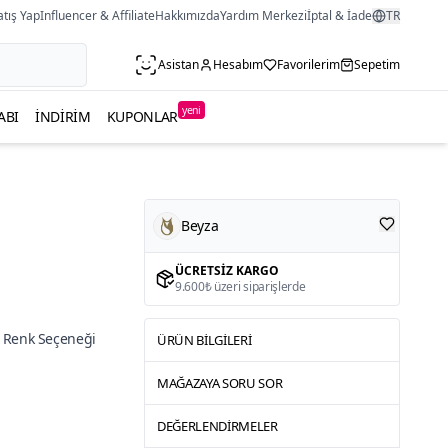
atış Yap
Influencer & Affiliate
Hakkımızda
Yardım Merkezi
İptal & İade
TR
Asistan
Hesabım
Favorilerim
Sepetim
yeni
ABI
İNDIRIM
KUPONLAR
Beyza
ÜCRETSIZ KARGO
9.600₺ üzeri siparişlerde
 Renk Seçeneği
ÜRÜN BILGILERI
MAĞAZAYA SORU SOR
DEĞERLENDIRMELER