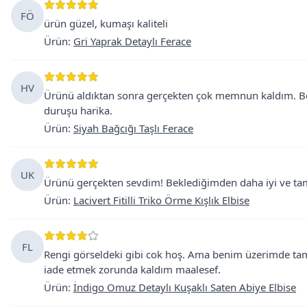
FÖ
ürün güzel, kumaşı kaliteli
Ürün
:
Gri Yaprak Detaylı Ferace
HV
Ürünü aldıktan sonra gerçekten çok memnun kaldım. Beyz
duruşu harika.
Ürün
:
Siyah Bağcığı Taşlı Ferace
UK
Ürünü gerçekten sevdim! Beklediğimden daha iyi ve ta
Ürün
:
Lacivert Fitilli Triko Örme Kışlık Elbise
FL
Rengi görseldeki gibi cok hoş. Ama benim üzerimde tam 
iade etmek zorunda kaldım maalesef.
Ürün
:
İndigo Omuz Detaylı Kuşaklı Saten Abiye Elbise