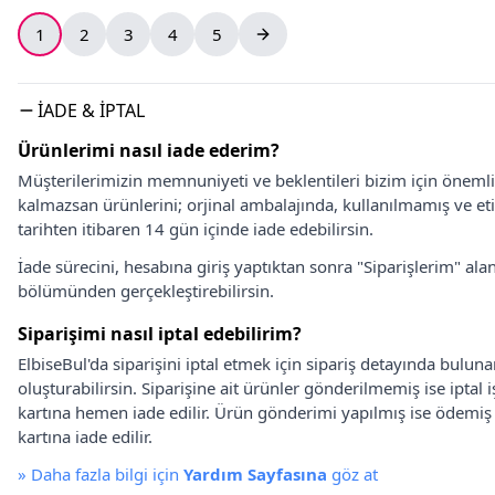
1
2
3
4
5
İADE & İPTAL
Ürünlerimi nasıl iade ederim?
Müşterilerimizin memnuniyeti ve beklentileri bizim için önem
kalmazsan ürünlerini; orjinal ambalajında, kullanılmamış ve eti
tarihten itibaren 14 gün içinde iade edebilirsin.
İade sürecini, hesabına giriş yaptıktan sonra "Siparişlerim" alan
bölümünden gerçekleştirebilirsin.
Siparişimi nasıl iptal edebilirim?
ElbiseBul'da siparişini iptal etmek için sipariş detayında bulun
oluşturabilirsin. Siparişine ait ürünler gönderilmemiş ise iptal
kartına hemen iade edilir. Ürün gönderimi yapılmış ise ödemi
kartına iade edilir.
»
Daha fazla bilgi için
Yardım Sayfasına
göz at