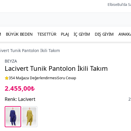
ElbiseBul'da S
M
BÜYÜK BEDEN
TESETTÜR
PLAJ
İÇ GIYIM
DIŞ GIYIM
AYAKK
ivert Tunik Pantolon İkili Takım
BEYZA
Lacivert Tunik Pantolon İkili Takım
354 Mağaza Değerlendirmesi
Soru Cevap
2.455,00₺
Renk
:
Lacivert
2