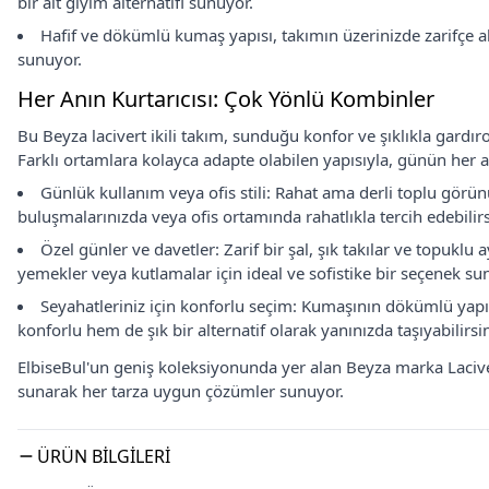
bir alt giyim alternatifi sunuyor.
Hafif ve dökümlü kumaş yapısı, takımın üzerinizde zarifçe ak
sunuyor.
Her Anın Kurtarıcısı: Çok Yönlü Kombinler
Bu Beyza lacivert ikili takım, sunduğu konfor ve şıklıkla gardı
Farklı ortamlara kolayca adapte olabilen yapısıyla, günün her an
Günlük kullanım veya ofis stili: Rahat ama derli toplu görü
buluşmalarınızda veya ofis ortamında rahatlıkla tercih edebilirs
Özel günler ve davetler: Zarif bir şal, şık takılar ve topukl
yemekler veya kutlamalar için ideal ve sofistike bir seçenek sun
Seyahatleriniz için konforlu seçim: Kumaşının dökümlü yapı
konforlu hem de şık bir alternatif olarak yanınızda taşıyabilirsin
ElbiseBul'un geniş koleksiyonunda yer alan Beyza marka Lacivert
sunarak her tarza uygun çözümler sunuyor.
ÜRÜN BILGILERI