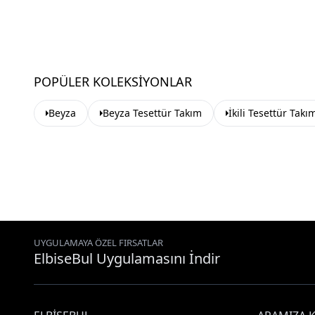
POPÜLER KOLEKSIYONLAR
Beyza
Beyza Tesettür Takım
İkili Tesettür Takı
UYGULAMAYA ÖZEL FIRSATLAR
ElbiseBul Uygulamasını İndir