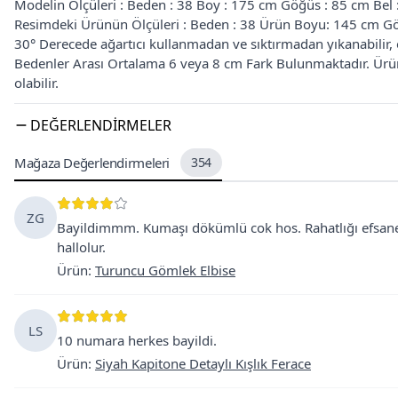
Modelin Ölçüleri : Beden : 38 Boy : 175 cm Göğüs : 85 cm Bel
Resimdeki Ürünün Ölçüleri : Beden : 38 Ürün Boyu: 145 cm Gö
30° Derecede ağartıcı kullanmadan ve sıktırmadan yıkanabilir, or
Bedenler Arası Ortalama 6 veya 8 cm Fark Bulunmaktadır. Ürün 
olabilir.
DEĞERLENDIRMELER
Mağaza Değerlendirmeleri
354
ZG
Bayildimmm. Kumaşı dökümlü cok hos. Rahatlığı efsane
hallolur.
Ürün
:
Turuncu Gömlek Elbise
LS
10 numara herkes bayildi.
Ürün
:
Siyah Kapitone Detaylı Kışlık Ferace