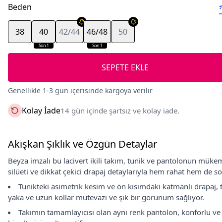
Beden
38
40
42/44
46/48
50
Son 1
Son 1
SEPETE EKLE
Genellikle 1-3 gün içerisinde kargoya verilir
Kolay İade
14 gün içinde şartsız ve kolay iade.
Akışkan Şıklık ve Özgün Detaylar
Beyza imzalı bu lacivert ikili takım, tunik ve pantolonun mü
silüeti ve dikkat çekici drapaj detaylarıyla hem rahat hem de sofi
Tunikteki asimetrik kesim ve ön kısımdaki katmanlı drapaj, 
yaka ve uzun kollar mütevazı ve şık bir görünüm sağlıyor.
Takımın tamamlayıcısı olan aynı renk pantolon, konforlu ve