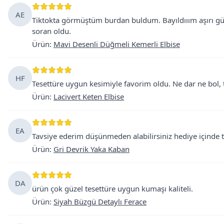
AE
Tiktokta görmüştüm burdan buldum. Bayıldııım aşırı güze
soran oldu.
Ürün
:
Mavi Desenli Düğmeli Kemerli Elbise
HF
Tesettüre uygun kesimiyle favorim oldu. Ne dar ne bol, 
Ürün
:
Lacivert Keten Elbise
EA
Tavsiye ederim düşünmeden alabilirsiniz hediye içinde 
Ürün
:
Gri Devrik Yaka Kaban
DA
ürün çok güzel tesettüre uygun kumaşı kaliteli.
Ürün
:
Siyah Büzgü Detaylı Ferace