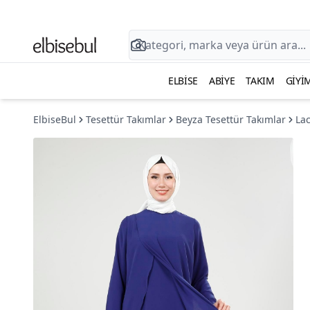
ELBISE
ABIYE
TAKIM
GIYI
ElbiseBul
Tesettür Takımlar
Beyza Tesettür Takımlar
Lac