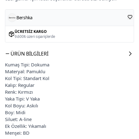
Bershka
ÜCRETSIZ KARGO
9.600₺ üzeri siparişlerde
ÜRÜN BILGILERI
Kumaş Tipi: Dokuma
Materyal: Pamuklu
Kol Tipi: Standart Kol
Kalıp: Regular
Renk: Kırmızı
Yaka Tipi: V Yaka
Kol Boyu: Askılı
Boy: Midi
Siluet: A-line
Ek Özellik: Yıkamalı
Menşei: BD