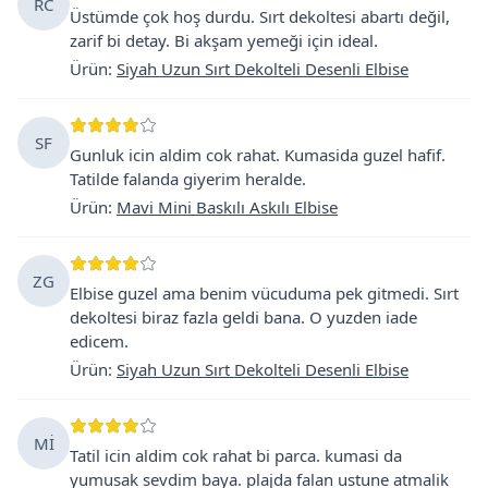
RC
Üstümde çok hoş durdu. Sırt dekoltesi abartı değil,
zarif bi detay. Bi akşam yemeği için ideal.
Ürün
:
Siyah Uzun Sırt Dekolteli Desenli Elbise
SF
Gunluk icin aldim cok rahat. Kumasida guzel hafif.
Tatilde falanda giyerim heralde.
Ürün
:
Mavi Mini Baskılı Askılı Elbise
ZG
Elbise guzel ama benim vücuduma pek gitmedi. Sırt
dekoltesi biraz fazla geldi bana. O yuzden iade
edicem.
Ürün
:
Siyah Uzun Sırt Dekolteli Desenli Elbise
Mİ
Tatil icin aldim cok rahat bi parca. kumasi da
yumusak sevdim baya. plajda falan ustune atmalik