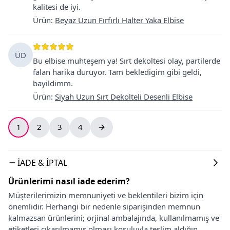
kalitesi de iyi.
Ürün
:
Beyaz Uzun Fırfırlı Halter Yaka Elbise
ÜD
Bu elbise muhteşem ya! Sırt dekoltesi olay, partilerde
falan harika duruyor. Tam bekledigim gibi geldi,
bayildimm.
Ürün
:
Siyah Uzun Sırt Dekolteli Desenli Elbise
1
2
3
4
İADE & İPTAL
Ürünlerimi nasıl iade ederim?
Müşterilerimizin memnuniyeti ve beklentileri bizim için
önemlidir. Herhangi bir nedenle siparişinden memnun
kalmazsan ürünlerini; orjinal ambalajında, kullanılmamış ve
etiketleri çıkarılmamış olması koşuluyla teslim aldığın