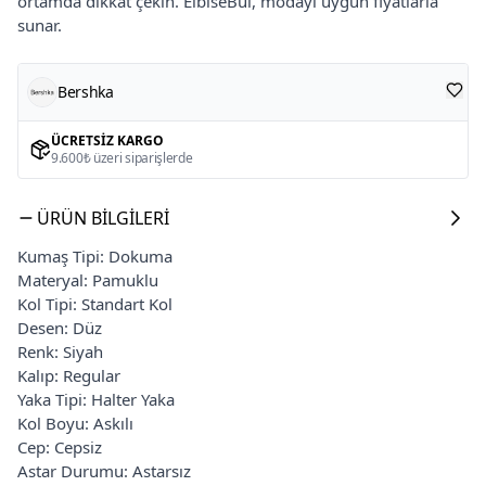
ortamda dikkat çekin. ElbiseBul, modayı uygun fiyatlarla
sunar.
Bershka
ÜCRETSIZ KARGO
9.600₺ üzeri siparişlerde
ÜRÜN BILGILERI
Kumaş Tipi: Dokuma
Materyal: Pamuklu
Kol Tipi: Standart Kol
Desen: Düz
Renk: Siyah
Kalıp: Regular
Yaka Tipi: Halter Yaka
Kol Boyu: Askılı
Cep: Cepsiz
Astar Durumu: Astarsız