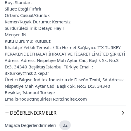
Boy: Standart
Siluet: Eteği Fırfırlı
Ortam: Casual/Günlük
Kemer/Kuşak Durumu: Kemersiz
Sürdürülebilirlik Detayı: Hayır
Menşei: IN
Kutu Durumu: Kutusuz
İthalatçı/ Yetkili Temsilci/ İfa Hizmet Sağlayıcı: ITX TURKEY
PERAKENDE İTHALAT İHRACAT VE TİCARET LİMİTED ŞİRKETİ
Adress: Adress: Nispetiye Mah Aytar Cad, Başlık Sk. No:3
D:3, 34340 Beşiktaş İstanbul Türkiye Email :
itxturkey@hs02.kep.tr
Üretici Bilgisi: Inditex Industria de Diseño Textil, SA Adress:
Nispetiye Mah Aytar Cad, Başlık Sk. No:3 D:3, 34340
Beşiktaş İstanbul Türkiye
Email:ProductInquiriesTR@tr.inditex.com
DEĞERLENDIRMELER
Mağaza Değerlendirmeleri
32