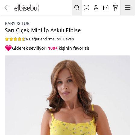
TR
BABY XCLUB
Sarı Çiçek Mini İp Askılı Elbise
6 Değerlendirme
Soru Cevap
Giderek seviliyor!
100+
kişinin favorisi!