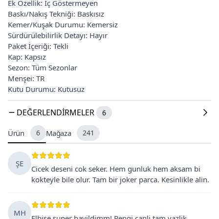
Ek Özellik: İç Göstermeyen
Baskı/Nakış Tekniği: Baskısız
Kemer/Kuşak Durumu: Kemersiz
Sürdürülebilirlik Detayı: Hayır
Paket İçeriği: Tekli
Kap: Kapsız
Sezon: Tüm Sezonlar
Menşei: TR
Kutu Durumu: Kutusuz
DEĞERLENDIRMELER
6
Ürün
6
Mağaza
241
ŞE
Cicek deseni cok seker. Hem gunluk hem aksam bi
kokteyle bile olur. Tam bir joker parca. Kesinlikle alin.
MH
Elbise super bayildimm! Rengi canli tam yazlik.