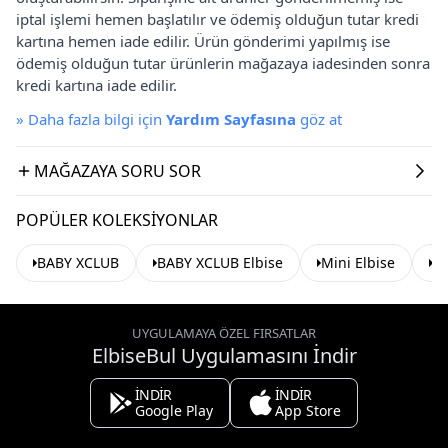
iptal işlemi hemen başlatılır ve ödemiş olduğun tutar kredi
kartına hemen iade edilir. Ürün gönderimi yapılmış ise
ödemiş olduğun tutar ürünlerin mağazaya iadesinden sonra
kredi kartına iade edilir.
»
Daha fazla bilgi için
Yardım Sayfasına
göz at
MAĞAZAYA SORU SOR
POPÜLER KOLEKSIYONLAR
BABY XCLUB
BABY XCLUB Elbise
Mini Elbise
As
UYGULAMAYA ÖZEL FIRSATLAR
ElbiseBul Uygulamasını İndir
İNDİR
İNDİR
Google Play
App Store