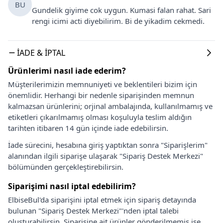
BU
Gundelik giyime cok uygun. Kumasi falan rahat. Sari
rengi icimi acti diyebilirim. Bi de yikadim cekmedi.
İADE & İPTAL
Ürünlerimi nasıl iade ederim?
Müşterilerimizin memnuniyeti ve beklentileri bizim için
önemlidir. Herhangi bir nedenle siparişinden memnun
kalmazsan ürünlerini; orjinal ambalajında, kullanılmamış ve
etiketleri çıkarılmamış olması koşuluyla teslim aldığın
tarihten itibaren 14 gün içinde iade edebilirsin.
İade sürecini, hesabına giriş yaptıktan sonra "Siparişlerim"
alanından ilgili siparişe ulaşarak "Sipariş Destek Merkezi"
bölümünden gerçekleştirebilirsin.
Siparişimi nasıl iptal edebilirim?
ElbiseBul'da siparişini iptal etmek için sipariş detayında
bulunan "Sipariş Destek Merkezi"'nden iptal talebi
oluşturabilirsin. Siparişine ait ürünler gönderilmemiş ise