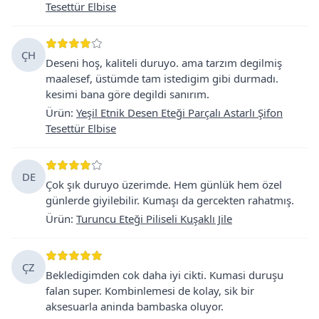
Tesettür Elbise
ÇH
Deseni hoş, kaliteli duruyo. ama tarzım degilmiş
maalesef, üstümde tam istedigim gibi durmadı.
kesimi bana göre degildi sanırım.
Ürün
:
Yeşil Etnik Desen Eteği Parçalı Astarlı Şifon
Tesettür Elbise
DE
Çok şık duruyo üzerimde. Hem günlük hem özel
günlerde giyilebilir. Kumaşı da gercekten rahatmış.
Ürün
:
Turuncu Eteği Piliseli Kuşaklı Jile
ÇZ
Bekledigimden cok daha iyi cikti. Kumasi duruşu
falan super. Kombinlemesi de kolay, sik bir
aksesuarla aninda bambaska oluyor.