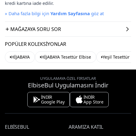
kredi kartına iade edilir.
»
Daha fazla bilgi için
Yardım Sayfasına
göz at
MAĞAZAYA SORU SOR
POPÜLER KOLEKSIYONLAR
HİJABAYA
HİJABAYA Tesettür Elbise
Yeşil Tesettür El
UYGULAMAYA ÖZEL FIRSATLAR
ElbiseBul Uygulamasını İndir
İNDİR
İNDİR
Google Play
App Store
ELBISEBUL
ARAMIZA KATIL