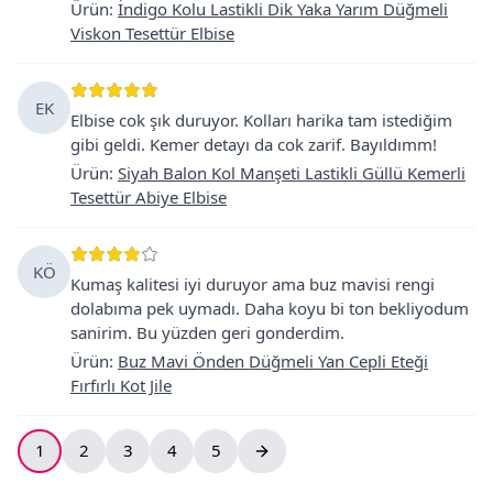
Ürün
:
İndigo Kolu Lastikli Dik Yaka Yarım Düğmeli
Viskon Tesettür Elbise
EK
Elbise cok şık duruyor. Kolları harika tam istediğim
gibi geldi. Kemer detayı da cok zarif. Bayıldımm!
Ürün
:
Siyah Balon Kol Manşeti Lastikli Güllü Kemerli
Tesettür Abiye Elbise
KÖ
Kumaş kalitesi iyi duruyor ama buz mavisi rengi
dolabıma pek uymadı. Daha koyu bi ton bekliyodum
sanirim. Bu yüzden geri gonderdim.
Ürün
:
Buz Mavi Önden Düğmeli Yan Cepli Eteği
Fırfırlı Kot Jile
1
2
3
4
5