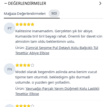
DEĞERLENDIRMELER
Mağaza Değerlendirmeleri
903
PT
Kalitesine inanamadım. Gerçekten şık bir abiye.
Kumasida tiril tiril bayagi rahat. Önemli bir davet icin
almistim tam oldu beklentimin ustu.
Ürün
:
Zümrüt Serpme Pul Detaylı Kolu Bağcıklı Tül
Tesettür Abiye Elbise
FN
Model olarak begendim aslinda ama benim vucut
tipime tam oturmdi. bekledigim gibi durmadi
ustumde. o yuzden geri yolladim.
Ürün
:
Yavruağzı Parçalı Yarım Düğmeli Kolu Lastikli
Tesettür Elbise