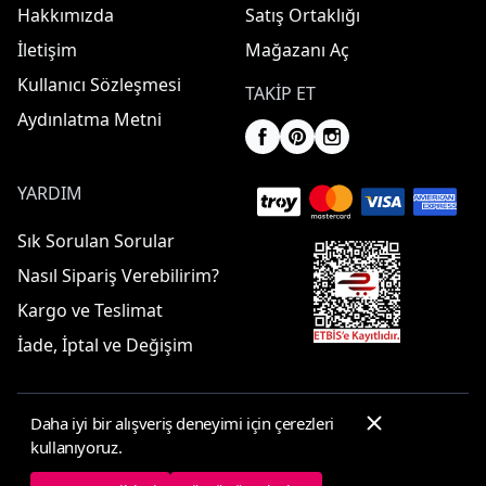
Hakkımızda
Satış Ortaklığı
İletişim
Mağazanı Aç
Kullanıcı Sözleşmesi
TAKIP ET
Aydınlatma Metni
YARDIM
Sık Sorulan Sorular
Nasıl Sipariş Verebilirim?
Kargo ve Teslimat
İade, İptal ve Değişim
Daha iyi bir alışveriş deneyimi için çerezleri
© 2025 ElbiseBul -
Her Hakkı Saklıdır
kullanıyoruz.
Çerez Tercihleri
Çerez Politikası