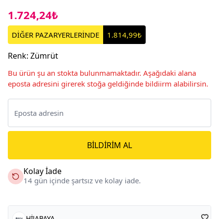
1.724,24₺
DİĞER PAZARYERLERİNDE
1.814,99₺
Renk
:
Zümrüt
Bu ürün şu an stokta bulunmamaktadır. Aşağıdaki alana
eposta adresini girerek stoğa geldiğinde bildiirm alabilirsin.
BILDIRIM AL
Kolay İade
14 gün içinde şartsız ve kolay iade.
HİJABAYA