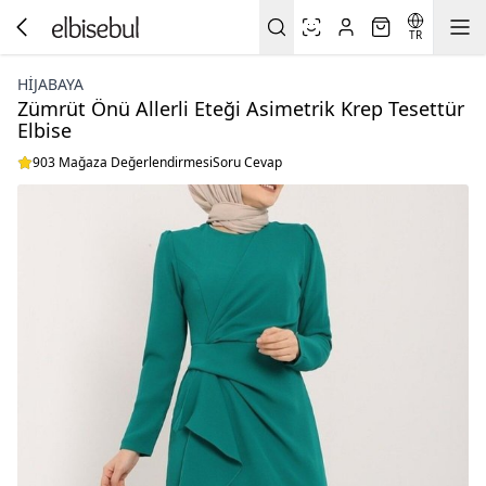
TR
HİJABAYA
Zümrüt Önü Allerli Eteği Asimetrik Krep Tesettür
Elbise
903 Mağaza Değerlendirmesi
Soru Cevap