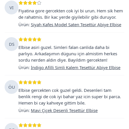
VI
Fiyatina gore gercekten cok iyi bi urun. Hem sik hem
de rahatmis. Bir kac yerde giyilebilir gibi duruyor.
Ürün
:
Siyah Kafes Model Saten Tesettür Abiye Elbise
DS
Elbise asiri guzel. Simleri falan canlida daha bi
parlıyo. Arkadaşımın dügunu için almistim herkes
sordu nerden aldın diye. Bayıldım gercekten!
Ürün
:
İndigo Afilli Simli Kalem Tesettür Abiye Elbise
ÖU
Elbise gercekten cok guzel geldi. Desenleri tam
benlik rengi de cok iyi bahar yaz icin super bi parca.
Hemen bi cay kahveye gittim bile.
Ürün
:
Mavi Çiçek Desenli Tesettür Elbise