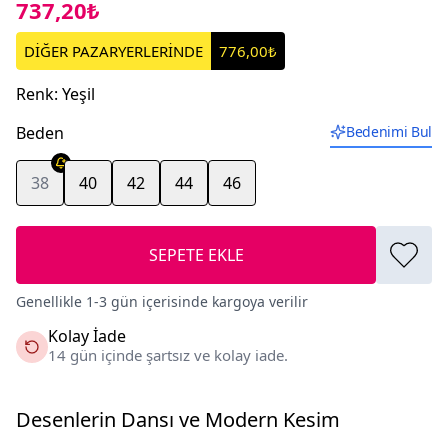
737,20₺
DİĞER PAZARYERLERİNDE
776,00₺
Renk
:
Yeşil
Beden
Bedenimi Bul
38
40
42
44
46
SEPETE EKLE
Genellikle 1-3 gün içerisinde kargoya verilir
Kolay İade
14 gün içinde şartsız ve kolay iade.
Desenlerin Dansı ve Modern Kesim