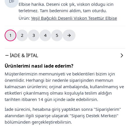
DF
Elbise harika. Deseni cok şık, viskon oldugu icin
terletmez. Tam bedenimi aldim, tam oturdu.
Ürün
:
Yeşil Bağcıklı Desenli Viskon Tesettür Elbise
1
2
3
4
5
İADE & İPTAL
Ürünlerimi nasıl iade ederim?
Müşterilerimizin memnuniyeti ve beklentileri bizim için
önemlidir. Herhangi bir nedenle siparişinden memnun
kalmazsan ürünlerini; orjinal ambalajında, kullanılmamış ve
etiketleri çıkarılmamış olması koşuluyla teslim aldığın
tarihten itibaren 14 gün içinde iade edebilirsin.
İade sürecini, hesabına giriş yaptıktan sonra "Siparişlerim"
alanından ilgili siparişe ulaşarak "Sipariş Destek Merkezi"
bölümünden gerçekleştirebilirsin.