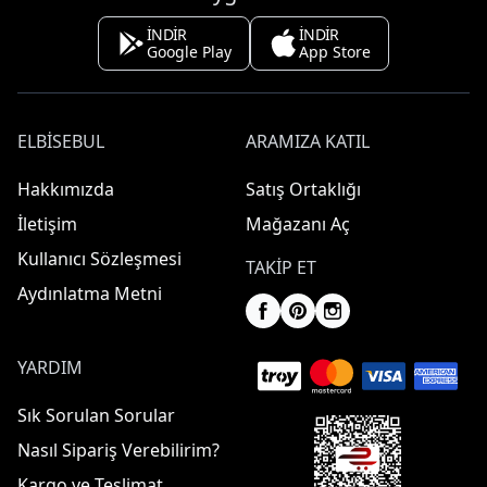
İNDİR
İNDİR
Google Play
App Store
ELBISEBUL
ARAMIZA KATIL
Hakkımızda
Satış Ortaklığı
İletişim
Mağazanı Aç
Kullanıcı Sözleşmesi
TAKIP ET
Aydınlatma Metni
YARDIM
Sık Sorulan Sorular
Nasıl Sipariş Verebilirim?
Kargo ve Teslimat