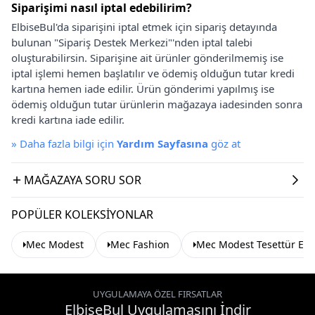
Siparişimi nasıl iptal edebilirim?
ElbiseBul'da siparişini iptal etmek için sipariş detayında
bulunan "Sipariş Destek Merkezi"'nden iptal talebi
oluşturabilirsin. Siparişine ait ürünler gönderilmemiş ise
iptal işlemi hemen başlatılır ve ödemiş olduğun tutar kredi
kartına hemen iade edilir. Ürün gönderimi yapılmış ise
ödemiş olduğun tutar ürünlerin mağazaya iadesinden sonra
kredi kartına iade edilir.
»
Daha fazla bilgi için
Yardım Sayfasına
göz at
MAĞAZAYA SORU SOR
POPÜLER KOLEKSIYONLAR
Mec Modest
Mec Fashion
Mec Modest Tesettür Elb
UYGULAMAYA ÖZEL FIRSATLAR
ElbiseBul Uygulamasını İndir